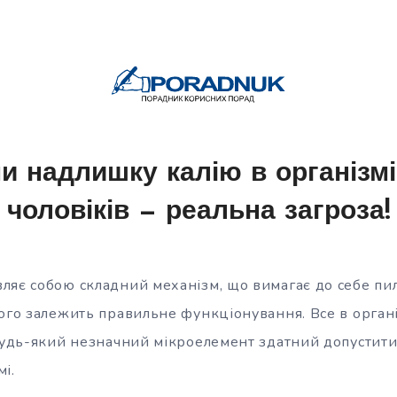
 надлишку калію в організмі 
чоловіків — реальна загроза!
ляє собою складний механізм, що вимагає до себе пил
чого залежить правильне функціонування. Все в орган
 будь-який незначний мікроелемент здатний допустити 
і.