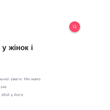
у жінок і
ьної уваги. Ми мало
ізмі
збій у його