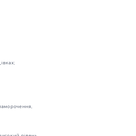
івках;
апаморочення,
 високий рівень