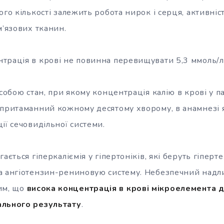
ого кількості залежить робота нирок і серця, активніст
м’язових тканин.
нтрація в крові не повинна перевищувати 5,3 ммоль/л
 собою стан, при якому концентрація калію в крові у 
 притаманний кожному десятому хворому, в анамнезі 
ії сечовидільної системи.
ається гіперкаліємія у гіпертоніків, які беруть гіперт
а ангіотензин-рениновую систему. Небезпечний надл
им, що
висока концентрація в крові мікроелемента 
ального результату
.