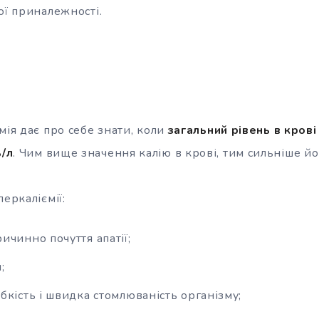
ої приналежності.
мія дає про себе знати, коли
загальний рівень в кров
/л
. Чим вище значення калію в крові, тим сильніше й
перкаліємії:
ичинно почуття апатії;
;
бкість і швидка стомлюваність організму;