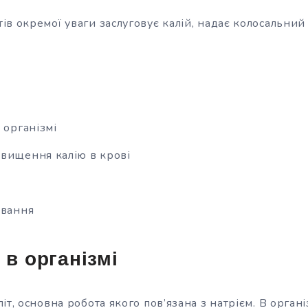
в окремої уваги заслуговує калій, надає колосальний
 організмі
вищення калію в крові
ування
 в організмі
іт, основна робота якого пов’язана з натрієм. В органі