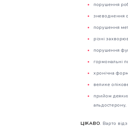
порушення роб
зневоднення о
порушення мет
різні захворюв
порушення фу
гормональні п
хронічна форм
велике опіков
прийом деяких
альдостерону, 
ЦІКАВО
. Варто від