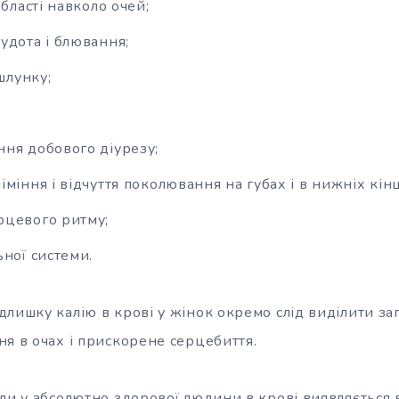
області навколо очей;
удота і блювання;
 шлунку;
ня добового діурезу;
міння і відчуття поколювання на губах і в нижніх кінц
рцевого ритму;
ьної системи.
длишку калію в крові у жінок окремо слід виділити з
ня в очах і прискорене серцебиття.
оли у абсолютно здорової людини в крові виявляється