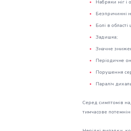
Набряки ніг і 
Безпричинні н
Болі в області
Задишка;
Значне знижен
Періодичне оні
Порушення се
Параліч дихал
Серед симптомів на
тимчасове потемнін
Нерідкі випадки, к