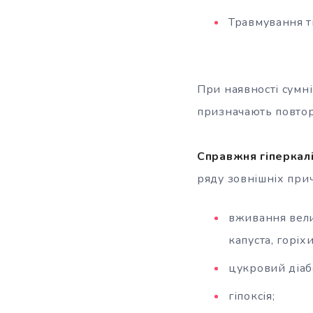
Травмування тк
При наявності сумні
призначають повтор
Справжня гіперкал
ряду зовнішніх при
вживання велик
капуста, горіх
цукровий діаб
гіпоксія;