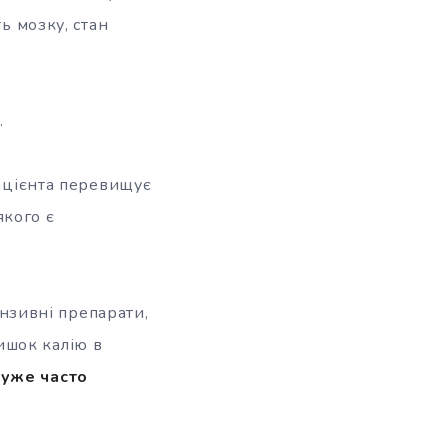
ь мозку, стан
.
пацієнта перевищує
якого є
ензивні препарати,
ишок калію в
дуже часто