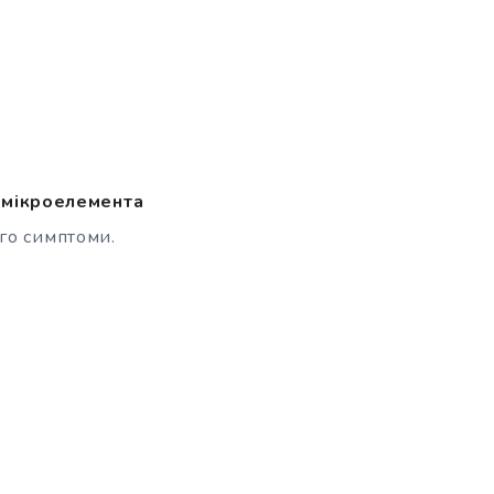
і мікроелемента
ого симптоми.