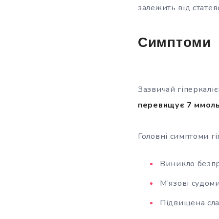
залежить від статев
Симптоми
Зазвичай гіперкаліє
перевищує 7 ммоль
Головні симптоми гі
Виникло безпр
М’язові судоми
Підвищена сла