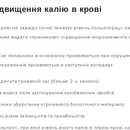
двищення калію в крові
 крові не завжди точно показує рівень концентрації кал
може видати «помилкове» підвищення мікроелемента в
ие показники в основному проявляються при порушен
перкаліємія проявляється в наступних випадках:
джгута тривалий час (більше 2-х хвилин);
а аналіз після застосування калійвмісних засобів;
ніки зберігання отриманого біологічного матеріалу;
і рівня лейкоцитів та тромбоцитів;
льності, при якій рівень вмісту калію в плазмі крові