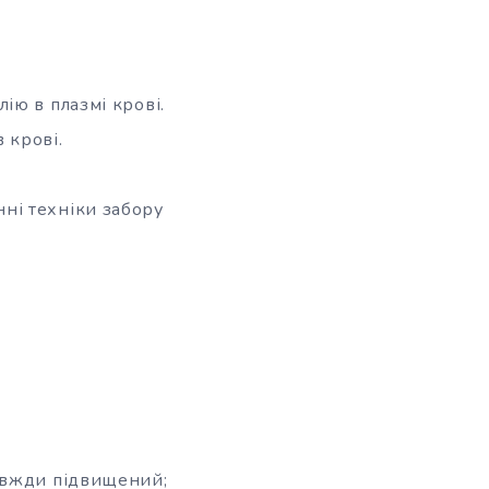
ію в плазмі крові.
 крові.
ні техніки забору
 завжди підвищений;