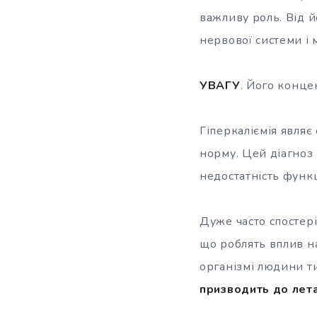
важливу роль. Від й
нервової системи і 
УВАГУ
. Його конце
Гіперкаліємія являє
норму. Цей діагноз
недостатність функц
Дуже часто спостеріг
що роблять вплив н
організмі людини т
призводить до лет