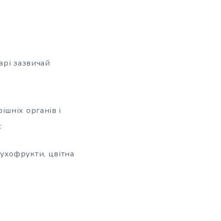
арі зазвичай
шніх органів і
:
сухофрукти, цвітна