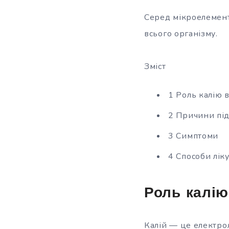
Серед мікроелементі
всього організму.
Зміст
1 Роль калію в
2 Причини під
3 Симптоми
4 Способи лік
Роль калію
Калій — це електрол