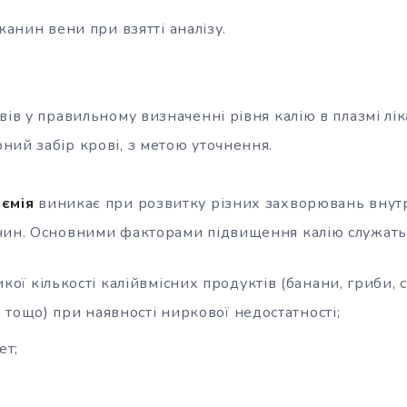
анин вени при взятті аналізу.
вів у правильному визначенні рівня калію в плазмі лік
ний забір крові, з метою уточнення.
іємія
виникає при розвитку різних захворювань внутрі
чин. Основними факторами підвищення калію служать
ої кількості калійвмісних продуктів (банани, гриби, 
и тощо) при наявності ниркової недостатності;
ет;