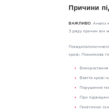
Причини пі
ВАЖЛИВО
. Аналіз
З ряду причин він 
Псевдопатологическ
крові. Помилкова гі
Використання 
Взяття крові н
Порушення тех
При підвищенн
Генетичної схи