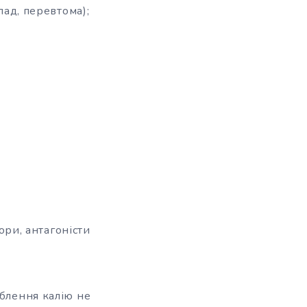
ад, перевтома);
ори, антагоністи
облення калію не