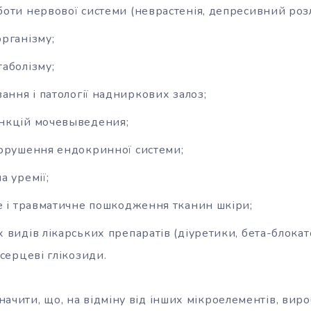
оти нервової системи (неврастенія, депресивний розл
рганізму;
аболізму;
ання і патології надниркових залоз;
нкцій мочевыведения;
орушення ендокринної системи;
а уремії;
е і травматичне пошкодження тканин шкіри;
 видів лікарських препаратів (діуретики, бета-блокат
серцеві глікозиди.
значити, що, на відміну від інших мікроелементів, вир