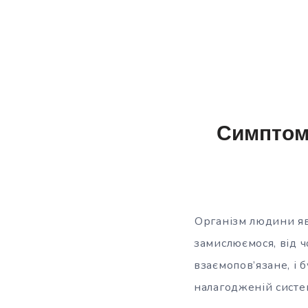
Симптоми
Організм людини яв
замислюємося, від 
взаємопов’язане, і
налагодженій систем