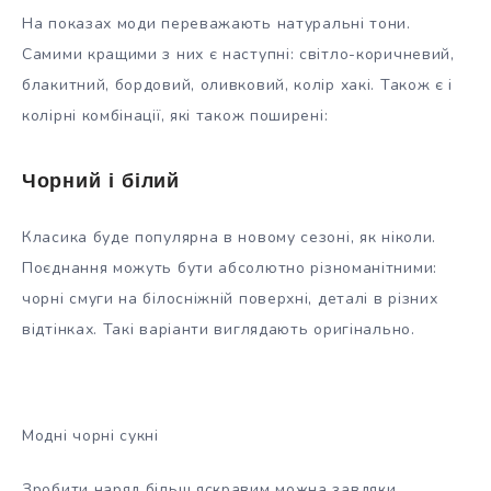
На показах моди переважають натуральні тони.
Самими кращими з них є наступні: світло-коричневий,
блакитний, бордовий, оливковий, колір хакі. Також є і
колірні комбінації, які також поширені:
Чорний і білий
Класика буде популярна в новому сезоні, як ніколи.
Поєднання можуть бути абсолютно різноманітними:
чорні смуги на білосніжній поверхні, деталі в різних
відтінках. Такі варіанти виглядають оригінально.
Модні чорні сукні
Зробити наряд більш яскравим можна завдяки