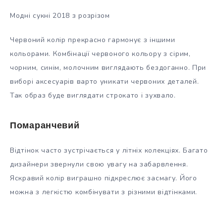
Модні сукні 2018 з розрізом
Червоний колір прекрасно гармонує з іншими
кольорами. Комбінації червоного кольору з сірим,
чорним, синім, молочним виглядають бездоганно. При
виборі аксесуарів варто уникати червоних деталей.
Так образ буде виглядати строкато і зухвало.
Помаранчевий
Відтінок часто зустрічається у літніх колекціях. Багато
дизайнери звернули свою увагу на забарвлення.
Яскравий колір виграшно підкреслює засмагу. Його
можна з легкістю комбінувати з різними відтінками.