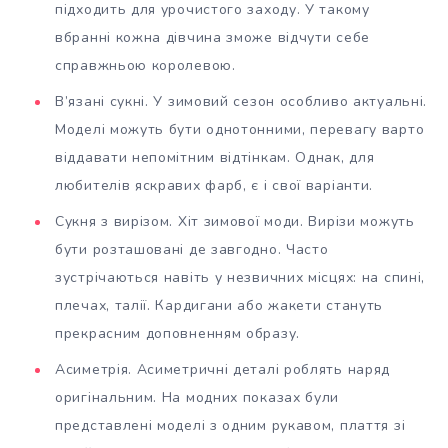
підходить для урочистого заходу. У такому
вбранні кожна дівчина зможе відчути себе
справжньою королевою.
В’язані сукні. У зимовий сезон особливо актуальні.
Моделі можуть бути однотонними, перевагу варто
віддавати непомітним відтінкам. Однак, для
любителів яскравих фарб, є і свої варіанти.
Сукня з вирізом. Хіт зимової моди. Вирізи можуть
бути розташовані де завгодно. Часто
зустрічаються навіть у незвичних місцях: на спині,
плечах, талії. Кардигани або жакети стануть
прекрасним доповненням образу.
Асиметрія. Асиметричні деталі роблять наряд
оригінальним. На модних показах були
представлені моделі з одним рукавом, плаття зі