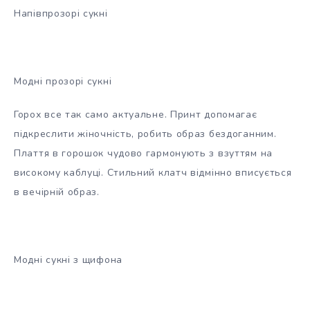
Напівпрозорі сукні
Модні прозорі сукні
Горох все так само актуальне. Принт допомагає
підкреслити жіночність, робить образ бездоганним.
Плаття в горошок чудово гармонують з взуттям на
високому каблуці. Стильний клатч відмінно вписується
в вечірній образ.
Модні сукні з щифона