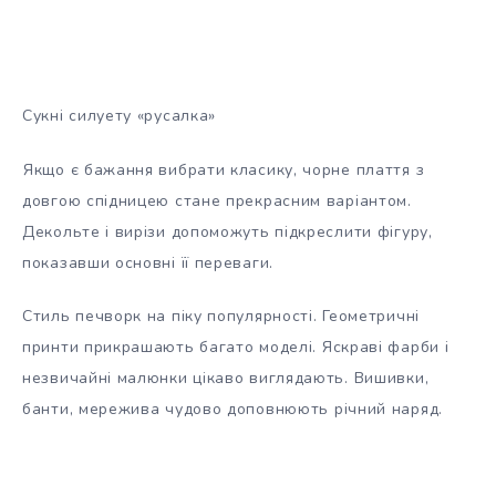
Сукні силуету «русалка»
Якщо є бажання вибрати класику, чорне плаття з
довгою спідницею стане прекрасним варіантом.
Декольте і вирізи допоможуть підкреслити фігуру,
показавши основні її переваги.
Стиль печворк на піку популярності. Геометричні
принти прикрашають багато моделі. Яскраві фарби і
незвичайні малюнки цікаво виглядають. Вишивки,
банти, мережива чудово доповнюють річний наряд.