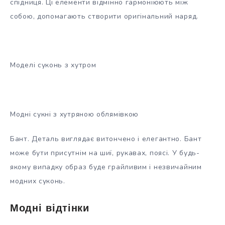
спідниця. Ці елементи відмінно гармоніюють між
собою, допомагають створити оригінальний наряд.
Моделі суконь з хутром
Модні сукні з хутряною облямівкою
Бант. Деталь виглядає витончено і елегантно. Бант
може бути присутнім на шиї, рукавах, поясі. У будь-
якому випадку образ буде грайливим і незвичайним
модних суконь.
Модні відтінки