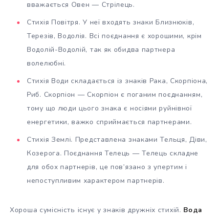
вважається Овен — Стрілець.
Стихія Повітря. У неї входять знаки Близнюків,
Терезів, Водолія. Всі поєднання є хорошими, крім
Водолій-Водолій, так як обидва партнера
волелюбні.
Стихія Води складається із знаків Рака, Скорпіона,
Риб. Скорпіон — Скорпіон є поганим поєднанням,
тому що люди цього знака є носіями руйнівної
енергетики, важко сприймається партнерами.
Стихія Землі. Представлена знаками Тельця, Діви,
Козерога. Поєднання Телець — Телець складне
для обох партнерів, це пов’язано з упертим і
непоступливим характером партнерів.
Хороша сумісність існує у знаків дружніх стихій.
Вода