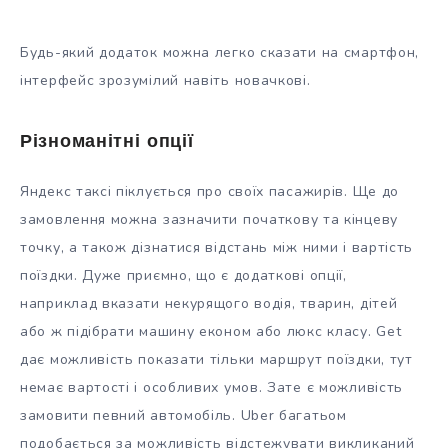
Будь-який додаток можна легко сказати на смартфон,
інтерфейс зрозумілий навіть новачкові.
Різноманітні опції
Яндекс таксі піклується про своїх пасажирів. Ще до
замовлення можна зазначити початкову та кінцеву
точку, а також дізнатися відстань між ними і вартість
поїздки. Дуже приємно, що є додаткові опції,
наприклад вказати некурящого водія, тварин, дітей
або ж підібрати машину економ або люкс класу. Get
дає можливість показати тільки маршрут поїздки, тут
немає вартості і особливих умов. Зате є можливість
замовити певний автомобіль. Uber багатьом
подобається за можливість відстежувати викликаний