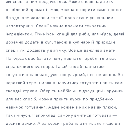
які спеції з чим поєднуються. Адже спеції надають
особливий аромат і смак, можна створити саме просте
блюдо, але додавши спеції, воно стане унікальним і
неповторним. Спеції можна вважати секретним
інгредієнтом. Приміром, спеції для риби, для м’яса, деякі
доречно додати в суп, також в кулінарній природі є
спеції, які додають у випічку. Все це важливо знати.
На курсах вас багато чому навчать і зроблять з вас
справжнього кулінара. Такий спосіб навчитися
готувати в наш час дуже популярний, і це не дивно. За
короткий термін можна навчитися готувати навіть самі
складні страви. Оберіть найбільш підходящий і зручний
для вас спосіб, можна пройти курси по придбанню
навичок готування. Адже кожен з них має як плюси,
так і мінуси. Наприклад, самому вчитися готувати —
досить важко. А за курси треба платити, але якщо ви