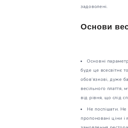
задоволені.
Основи ве
Основні параметр
буде це всесвітнє т
обов’язкові, дуже б
весільного плаття, 
від рівня, що слід 
Не поспішати. Не
пропоновані ціни і
замовлення ресторан