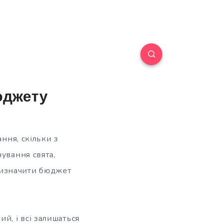
юджету
ння, скільки з
ування свята,
визначити бюджет
, і всі залишаться