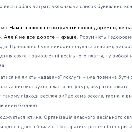
 вести облік витрат, включаючи список буквально кож
гма.
Намагаючись не витрачати гроші даремно, не ва
 Але й не все дороге – краще.
Розумність і здорови
ди. Правильно буде використовувати знайомі, випробув
ення свята, і замовленні весільного плаття, і у вибор
ва.
тися на якість надаваної послуги – їжа повинна бути с
разки високої кухні; плаття по фігурі, акуратно зшите;
такому підході весілля вийде сама весела, гарна, а ви
бачений бюджет.
оджується істина. Організація власного весільного свя
я одне одного ближче. Постаратися разом обговорити 