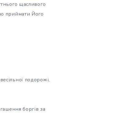
утнього щасливого
но приймати Його
весільної подорожі,
огашення боргів за