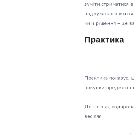
зуміти стриматися 
подружнього життя.
чи Її рішення – це 
Практика
Практика показує, 
покупки предметів п
До того ж, подарова
весілля.