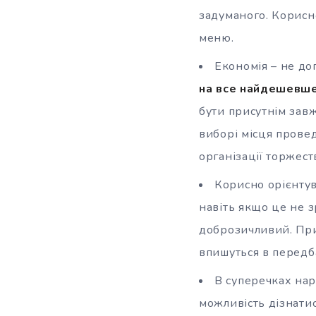
задуманого. Корисно
меню.
Економія – не до
на все найдешевше.
бути присутнім завж
виборі місця провед
організації торжест
Корисно орієнтува
навіть якщо це не з
доброзичливий. При 
впишуться в перед
В суперечках нар
можливість дізнатис