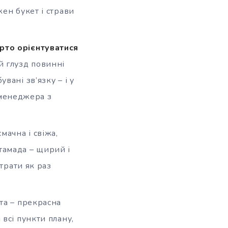
ен букет і страви
рто орієнтуватися
й глузд повинні
ані зв’язку – і у
і менеджера з
мачна і свіжа,
 тамада – щирий і
трати як раз
та – прекрасна
всі пункти плану,