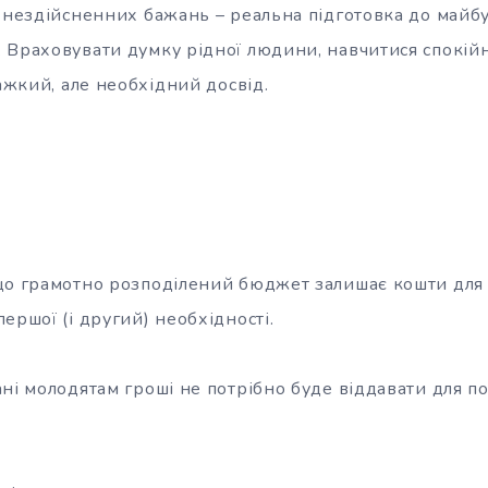
в нездійсненних бажань – реальна підготовка до майб
 Враховувати думку рідної людини, навчитися спокій
важкий, але необхідний досвід.
що грамотно розподілений бюджет залишає кошти для 
ершої (і другий) необхідності.
ні молодятам гроші не потрібно буде віддавати для п