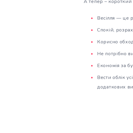
А тепер – короткий 
Весілля — це р
Спокій, розрах
Корисно обход
Не потрібно в
Економія за б
Вести облік ус
додаткових вит