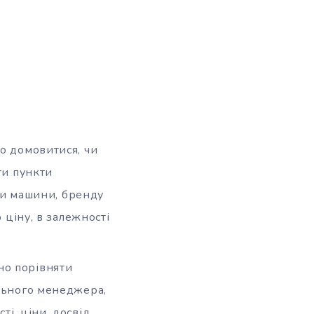
но домовитися, чи
ти пункти
рки машини, бренду
 ціну, в залежності
но порівняти
ільного менеджера,
і, ціни, досвід.