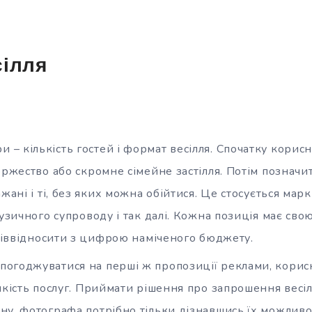
сілля
и – кількість гостей і формат весілля. Спочатку корис
оржество або скромне сімейне застілля. Потім позначи
ажані і ті, без яких можна обійтися. Це стосується ма
музичного супроводу і так далі. Кожна позиція має свою
співвідносити з цифрою наміченого бюджету.
 погоджуватися на перші ж пропозиції реклами, корис
 якість послуг. Приймати рішення про запрошення вес
у, фотографа потрібно тільки дізнавшись їх можливост