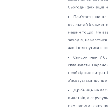
Сьогодні фахівців н
Пам’ятати, що це
весільний бюджет н
машин тощо). Не вар
заходів, намагатися
але і втягнутися в 
Список план. У бу
спланувати. Нарече
необхідних витрат і
з’ясовується, що ще
Дрібниць на весі
видатків, а скрупу
наміченого плану п