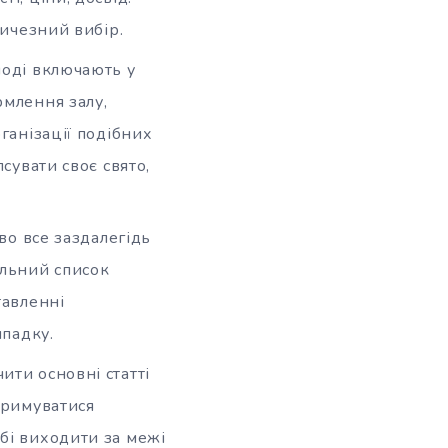
личезний вибір.
лоді включають у
рмлення залу,
ганізації подібних
сувати своє свято,
иво все заздалегідь
альний список
тавленні
ипадку.
ити основні статті
тримуватися
бі виходити за межі