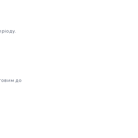
еріоду.
отовим до