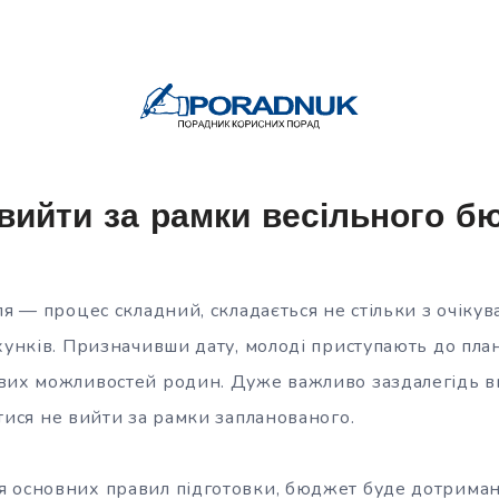
 вийти за рамки весільного б
ля — процес складний, складається не стільки з очікува
хунків. Призначивши дату, молоді приступають до план
ових можливостей родин. Дуже важливо заздалегідь 
тися не вийти за рамки запланованого.
 основних правил підготовки, бюджет буде дотриманий