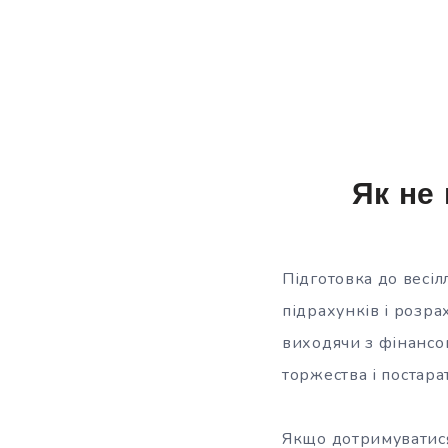
Як не
Підготовка до весіл
підрахунків і розра
виходячи з фінанс
торжества і
постара
Якщо дотримуватися