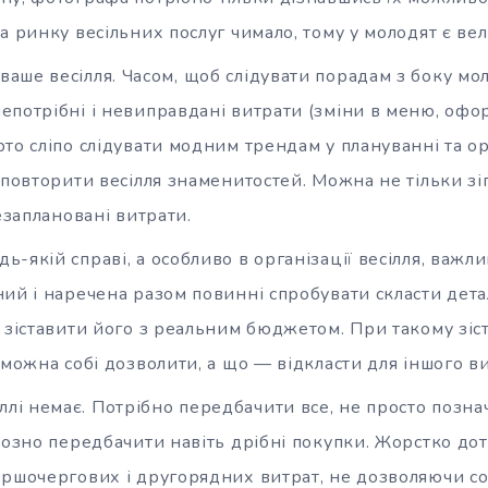
а ринку весільних послуг чимало, тому у молодят є ве
 ваше весілля. Часом, щоб слідувати порадам з боку мо
епотрібні і невиправдані витрати (зміни в меню, офо
то сліпо слідувати модним трендам у плануванні та ор
 повторити весілля знаменитостей. Можна не тільки зіп
незаплановані витрати.
дь-якій справі, а особливо в організації весілля, важл
ний і наречена разом повинні спробувати скласти дет
 зіставити його з реальним бюджетом. При такому зіс
 можна собі дозволити, а що — відкласти для іншого в
ллі немає. Потрібно передбачити все, не просто познач
льозно передбачити навіть дрібні покупки. Жорстко до
ершочергових і другорядних витрат, не дозволяючи со