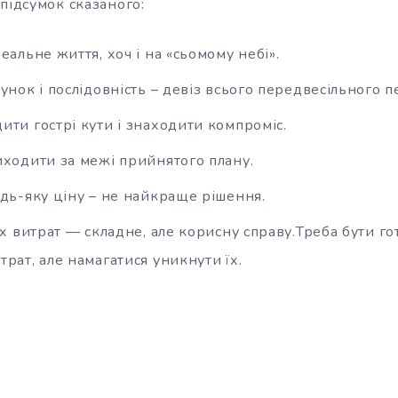
підсумок сказаного:
еальне життя, хоч і на «сьомому небі».
унок і послідовність – девіз всього передвесільного п
ити гострі кути і знаходити компроміс.
иходити за межі прийнятого плану.
удь-яку ціну – не найкраще рішення.
іх витрат — складне, але корисну справу.Треба бути г
рат, але намагатися уникнути їх.