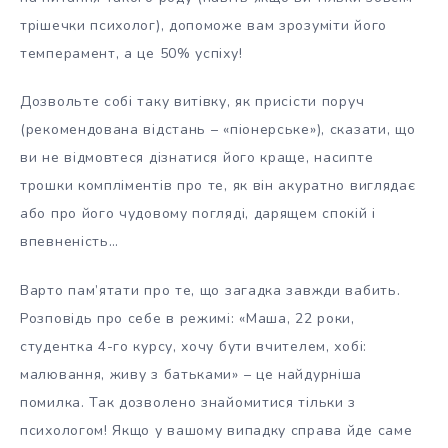
трішечки психолог), допоможе вам зрозуміти його
темперамент, а це 50% успіху!
Дозвольте собі таку витівку, як присісти поруч
(рекомендована відстань – «піонерське»), сказати, що
ви не відмовтеся дізнатися його краще, насипте
трошки компліментів про те, як він акуратно виглядає
або про його чудовому погляді, дарящем спокій і
впевненість…
Варто пам’ятати про те, що загадка завжди вабить.
Розповідь про себе в режимі: «Маша, 22 роки,
студентка 4-го курсу, хочу бути вчителем, хобі:
малювання, живу з батьками» – це найдурніша
помилка. Так дозволено знайомитися тільки з
психологом! Якщо у вашому випадку справа йде саме