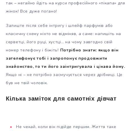
так – негайно йдіть на курси професійного «пікапа» для
жінок! Все дуже погано!
Залиште після себе інтригу і шлейф парфумів або
класичну схему ніхто не відміняв, а саме: напишіть на
серветці, його руці, хустці… на чому завгодно свій
номер телефону і біжіть!
Потрібно знати: якщо він
зателефонує тобі і запропонує продовжити
знайомство, то ти його заінтригувала і цікава йому.
Якщо ні – не потрібно засмучується через дрібниці. Це
був не твій чоловік.
Кілька заміток для самотніх дівчат
Не чекай, коли він підійде першим. Життя таке