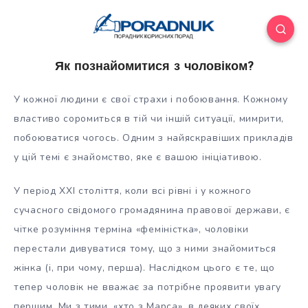
Як познайомитися з чоловіком?
У кожної людини є свої страхи і побоювання. Кожному
властиво соромиться в тій чи іншій ситуації, мимрити,
побоюватися чогось. Одним з найяскравіших прикладів
у цій темі є знайомство, яке є вашою ініціативою.
У період XXI століття, коли всі рівні і у кожного
сучасного
свідомого громадянина правової держави, є
чітке розуміння терміна «феміністка», чоловіки
перестали дивуватися тому, що з ними знайомиться
жінка (і, при чому, перша). Наслідком цього є те, що
тепер чоловік не вважає за потрібне проявити увагу
першим. Ми з тими, «хто з Марса», в деяких своїх