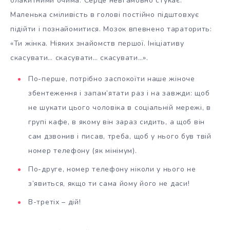
блакитними очима. Серце невгамовно стукає.
Маленька сміливість в голові постійно підштовхує
підійти і познайомитися. Мозок впевнено тараторить:
«Ти жінка. Ніяких знайомств першої. Ініціативу
скасувати… скасувати… скасувати…».
По-перше, потрібно заспокоїти наше жіноче
збентеження і запам’ятати раз і на завжди: щоб
не шукати цього чоловіка в соціальній мережі, в
групі кафе, в якому він зараз сидить, а щоб він
сам дзвонив і писав, треба, щоб у нього був твій
номер телефону (як мінімум).
По-друге, номер телефону ніколи у нього не
з’явиться, якщо ти сама йому його не даси!
В-третіх – дій!