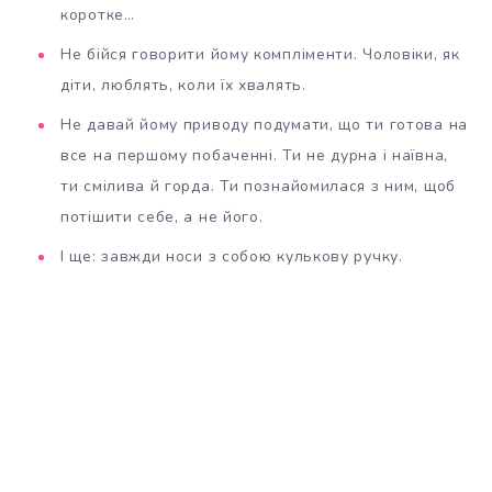
коротке…
Не бійся говорити йому компліменти. Чоловіки, як
діти, люблять, коли їх хвалять.
Не давай йому приводу подумати, що ти готова на
все на першому побаченні. Ти не дурна і наївна,
ти смілива й горда. Ти познайомилася з ним, щоб
потішити себе, а не його.
І ще: завжди носи з собою кулькову ручку.