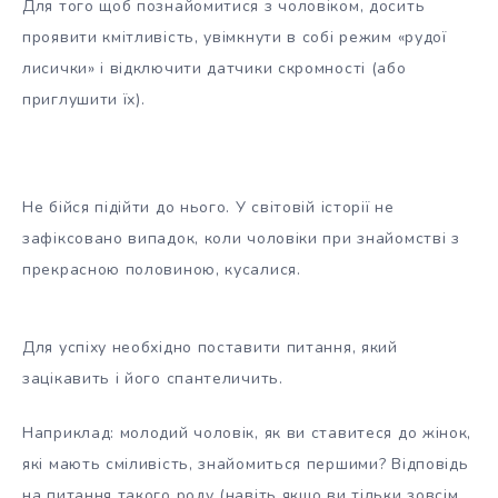
Для того щоб познайомитися з чоловіком, досить
проявити кмітливість, увімкнути в собі режим «рудої
лисички» і відключити датчики скромності (або
приглушити їх).
Не бійся підійти до нього. У світовій історії не
зафіксовано випадок, коли чоловіки при знайомстві з
прекрасною половиною, кусалися.
Для успіху необхідно поставити питання, який
зацікавить і його спантеличить.
Наприклад: молодий чоловік, як ви ставитеся до жінок,
які мають сміливість, знайомиться першими? Відповідь
на питання такого роду (навіть якщо ви тільки зовсім