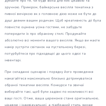
думайте про те, чи буде вона для них цікавою та
зручною. Приміром, байкерське весілля тематика з
пивної вечіркою як з головною дією може не бути до
душі деяким вашим родичам. Щоб креативність дії була
повністю оцінена усіма гостями, не забудьте
попередити їх про обраному стилі. Продумайте
абсолютно всі моменти вашого весілля. Якщо ви маєте
намір зустріти світанок на пустельному березі,
потурбуйтеся про підходящої до цього одязі та
інвентарі.
При складанні сценарію і порядку його проведення
намагайтеся максимально близько дотримуватися
обраної тематики весілля. Конкурси та звичаї
вибирайте такі, щоб були задіяні по можливості всі
ваші гості. Отже, ваша церемонія стане оригінальною,
цікавою і індивідуальної, а підібраний стиль зможе