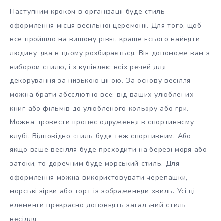
Наступним кроком в організації буде стиль
оформлення місця весільної церемонії. Для того, щоб
все пройшло на вищому рівні, краще всього найняти
людину, яка в цьому розбирається. Він допоможе вам з
вибором стилю, і з купівлею всіх речей для
декорування за низькою ціною. За основу весілля
можна брати абсолютно все: від ваших улюблених
книг або фільмів до улюбленого кольору або гри.
Можна провести процес одруження в спортивному
клубі. Відповідно стиль буде теж спортивним. Або
якщо ваше весілля буде проходити на березі моря або
затоки, то доречним буде морський стиль. Для
оформлення можна використовувати черепашки,
морські зірки або торт із зображенням хвиль. Усі ці
елементи прекрасно доповнять загальний стиль
весілля.