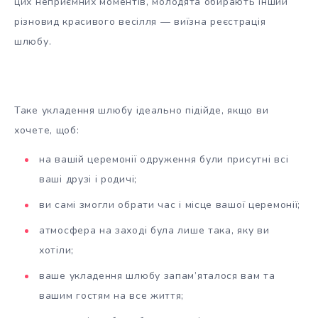
цих неприємних моментів, молодята обирають інший
різновид красивого весілля — виїзна реєстрація
шлюбу.
Таке укладення шлюбу ідеально підійде, якщо ви
хочете, щоб:
на вашій церемонії одруження були присутні всі
ваші друзі і родичі;
ви самі змогли обрати час і місце вашої церемонії;
атмосфера на заході була лише така, яку ви
хотіли;
ваше укладення шлюбу запам’яталося вам та
вашим гостям на все життя;