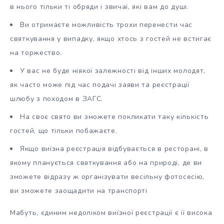
в нього тільки ті обряди і звичаї, які вам до душі.
Ви отримаєте можливість трохи перенести час
святкування у випадку, якщо хтось з гостей не встигає
на торжество.
У вас не буде ніякої залежності від інших молодят,
як часто може під час подачі заяви та реєстрації
шлюбу з походом в ЗАГС.
На своє свято ви зможете покликати таку кількість
гостей, що тільки побажаєте.
Якщо виїзна реєстрація відбувається в ресторані, в
якому планується святкування або на природі, де ви
зможете відразу ж організувати весільну фотосесію,
ви зможете заощадити на транспорті
Мабуть, єдиним недоліком виїзної реєстрації є її висока