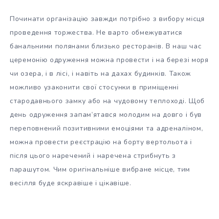
Починати організацію завжди потрібно з вибору місця
проведення торжества. Не варто обмежуватися
банальними полянами близько ресторанів. В наш час
церемонію одруження можна провести і на березі моря
чи озера, і в лісі, і навіть на дахах будинків. Також
можливо узаконити свої стосунки в приміщенні
стародавнього замку або на чудовому теплоході. Щоб
день одруження запам’ятався молодим на довго і був
переповнений позитивними емоціями та адреналіном,
можна провести реєстрацію на борту вертольота і
після цього наречений і наречена стрибнуть з
парашутом. Чим оригінальніше вибране місце, тим
весілля буде яскравіше і цікавіше.