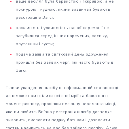
ваше весілля була барвистою і яскравою, а не
похмурою і нудною, якими зазвичай бувають
реєстрації в Загсі;
важливість і урочистість вашої церемонії не
загубилися серед інших наречених, поспіху,
плутанини і суєти;
подача заяви та святковий день одруження
пройшли без зайвих черг, які часто бувають в
Загсі.
Тільки укладення шлюбу в неформальній середовищі
допоможе вам втілити всі свої мрії та бажання в
момент розпису, провівши весільну церемонію місці,
яке ви любите. Виїзна реєстрація шлюбу дозволяє
вимовити, висловити подяку батькам і дозволити
гостям надивитись на вас без зайвого поспіху. Адже