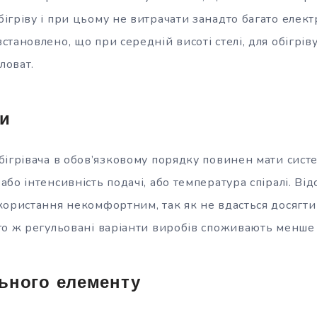
гріву і при цьому не витрачати занадто багато елект
тановлено, що при середній висоті стелі, для обігрів
ловат.
и
бігрівача в обов’язковому порядку повинен мати сист
бо інтенсивність подачі, або температура спіралі. Відс
користання некомфортним, так як не вдасться досягти
го ж регульовані варіанти виробів споживають менше
льного елементу