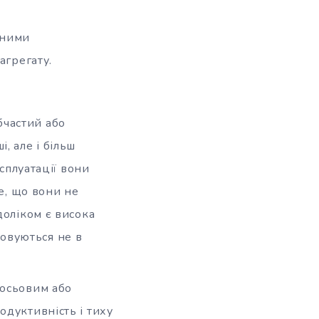
вними
агрегату.
бчастий або
, але і більш
сплуатації вони
е, що вони не
доліком є висока
осовуються не в
 осьовим або
одуктивність і тиху