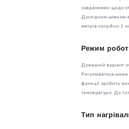
завданнями щодо обі
Дослідним шляхом вс
метрів потрібно 1 кі
Режим робот
Домашній варіант о
Регулюватися може а
функції зробить ви
температури. До то
Тип нагріва