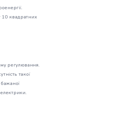
роенергії.
у 10 квадратних
ему регулювання.
утність такої
 бажаної
 електрики.