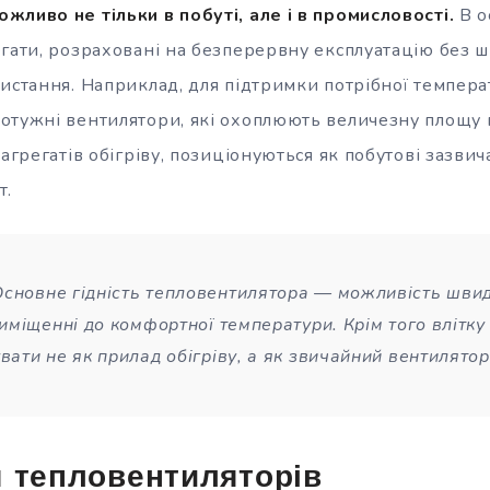
жливо не тільки в побуті, але і в промисловості.
В о
егати, розраховані на безперервну експлуатацію без 
истання. Наприклад, для підтримки потрібної температ
отужні вентилятори, які охоплюють величезну площу 
 агрегатів обігріву, позиціонуються як побутові зазв
т.
Основне гідність тепловентилятора — можливість швид
риміщенні до комфортної температури. Крім того влітк
вати не як прилад обігріву, а як звичайний вентилятор
 тепловентиляторів