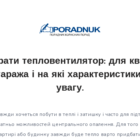
рати тепловентилятор: для кв
гаража і на які характеристик
увагу.
вжди хочеться побути в теплі і затишку і часто для п
атньо можливостей центрального опалення. Для того
артирі або будинку завжди буде тепло варто придбати