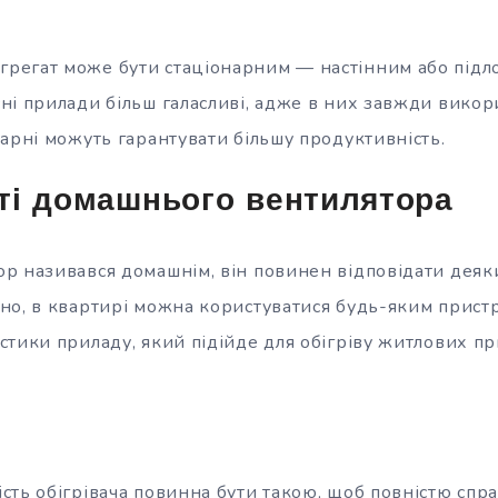
грегат може бути стаціонарним — настінним або підл
ні прилади більш галасливі, адже в них завжди викор
арні можуть гарантувати більшу продуктивність.
ті домашнього вентилятора
р називався домашнім, він повинен відповідати деяк
но, в квартирі можна користуватися будь-яким прист
стики приладу, який підійде для обігріву житлових 
ть обігрівача повинна бути такою, щоб повністю спра