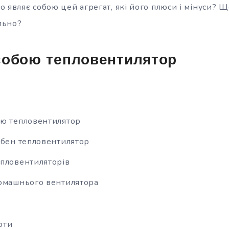
 являє собою цей агрегат, які його плюси і мінуси? Щ
льно?
собою тепловентилятор
ою тепловентилятор
ібен тепловентилятор
пловентиляторів
домашнього вентилятора
оти