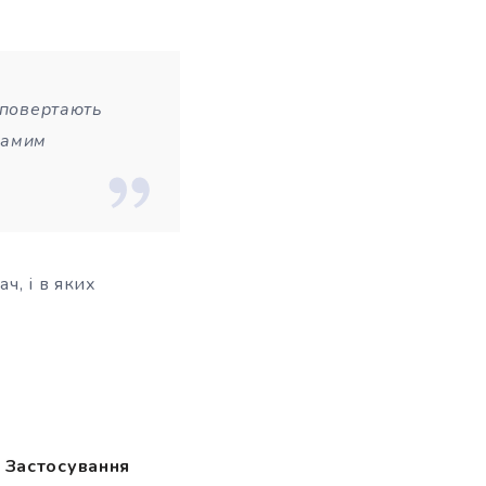
 повертають
 самим
ч, і в яких
. Застосування