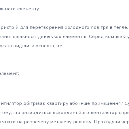
ального елементу
ристрій для перетворення холодного повітря в тепле.
ваної діяльності декількох елементів. Серед комплек
ожна виділити основні, це:
елемент;
нтилятор обігріває квартиру або інше приміщення? С
 тому, що знаходиться всередині його вентилятор сп
імнати на розпечену металеву решітку. Проходячи чер