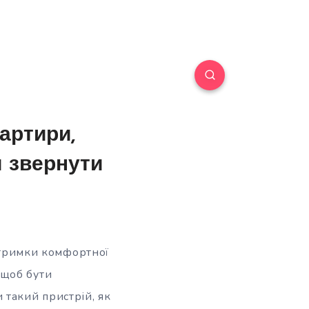
артири,
и звернути
ідтримки комфортної
 щоб бути
 такий пристрій, як