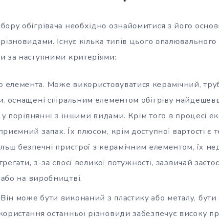
бору обігрівача необхідно ознайомитися з його осно
різновидами. Існує кілька типів цього опалювального 
и за наступними критеріями:
о елемента. Може використовуватися керамічний, тру
, оснащені спіральним елементом обігріву найдешевші
, у порівнянні з іншими видами. Крім того в процесі ек
риємний запах. Їх плюсом, крім доступної вартості є т
льш безпечні пристрої з керамічним елементом, їх не
агрегати, з-за своєї великої потужності, зазвичай заст
і або на виробництві.
 Він може бути виконаний з пластику або металу, бути
користання останньої різновиди забезпечує високу пр