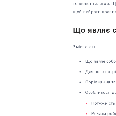
тепловентилятор. Що
щоб вибрати прави
Що являє 
Зміст статті
Що являє соб
Для чого потр
Порівняння те
Особливості 
Потужність
Режим роб