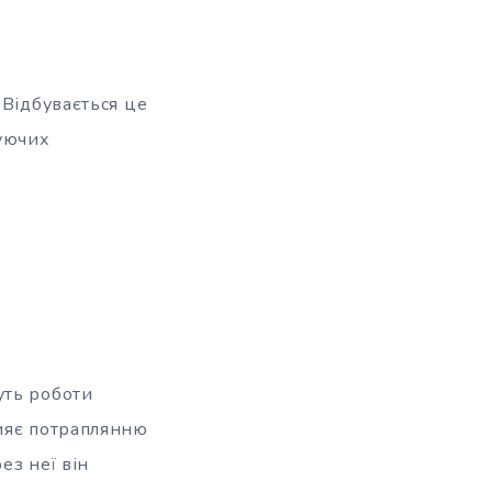
 Відбувається це
туючих
уть роботи
рияє потраплянню
ез неї він