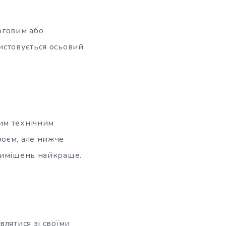
оговим або
истовується осьовий
им технічним
роєм, але нижче
приміщень найкраще.
влятися зі своїми