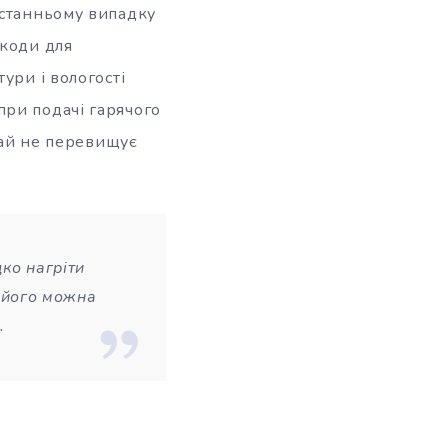
станньому випадку
шкоди для
ури і вологості
при подачі гарячого
ичай не перевищує
ко нагріти
у його можна
.