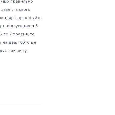
 якщо правильно
ивалість свого
лендар і враховуйте
при відпускних в 3
 по 7 травня, то
 на два, тобто це
ує, так як тут