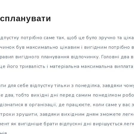
 спланувати
дпустку потрібно саме так, щоб це було зручно та цікав
очинок був максимально цікавим і вигідним потрібно 
равил вигідного планування відпочинку. Головні два 
 це його тривалість і матеріальна максимальна виплата 
и для себе відпустку тільки з понеділка, завдяки чом
 два, тобто вихідні дні перед самим понеділком робо
дізнатися в організації, де працюєте, коли саме у вас
 трохи зрушити, завдяки вихідним дням зможете легк
мент як вигідніше брати відпускні дні вирішується лег
нів.