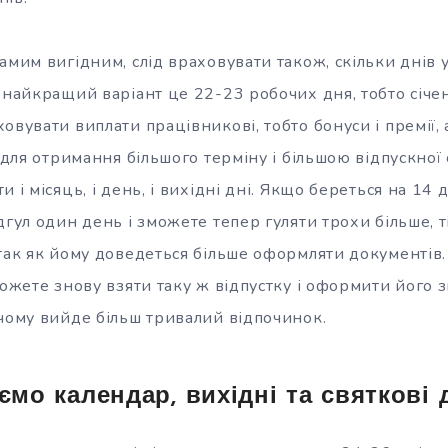
амим вигідним, слід враховувати також, скільки днів у 
 найкращий варіант це 22-23 робочих дня, тобто січен
овувати виплати працівникові, тобто бонуси і премії,
о для отримання більшого терміну і більшою відпускно
 і місяць, і день, і вихідні дні. Якщо береться на 14 
дгул один день і зможете тепер гуляти трохи більше, 
 так як йому доведеться більше оформляти документів
можете знову взяти таку ж відпустку і оформити його з
 чому вийде більш тривалий відпочинок.
мо календар, вихідні та святкові 