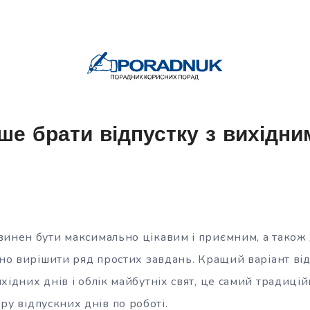
іше брати відпустку з вихідни
винен бути максимально цікавим і приємним, а також 
бно вирішити ряд простих завдань. Кращий варіант ві
хідних днів і облік майбутніх свят, це самий традиці
ру відпускних днів по роботі.