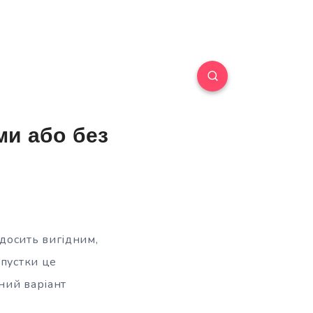
ми або без
досить вигідним,
дпустки це
йний варіант