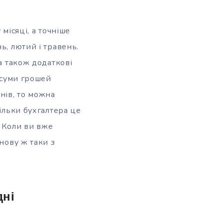
місяці, а точніше
ь, лютий і травень.
 а також додаткові
ї суми грошей
днів, то можна
тільки бухгалтера це
. Коли ви вже
нову ж таки з
дні