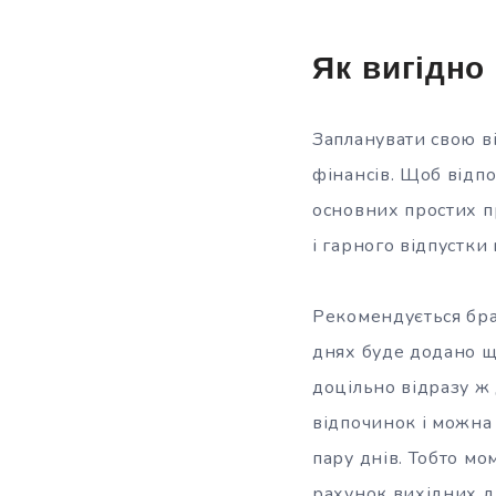
Як вигідно
Запланувати свою ві
фінансів. Щоб відп
основних простих п
і гарного відпустки
Рекомендується брат
днях буде додано ще
доцільно відразу ж 
відпочинок і можна
пару днів. Тобто мо
рахунок вихідних д