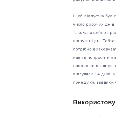
Щоб відпустка був с
число робочих днів,
Також потрібно врах
відпускні дні. Тобт
потрібно враховувати
навіть попросити ві
навряд чи влаштує,
відгуляли 14 днів, 
понеділка, завдяки
Використовує