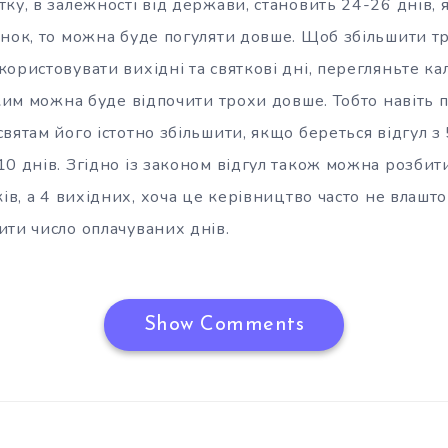
ку, в залежності від держави, становить 24-26 днів,
нок, то можна буде погуляти довше. Щоб збільшити тр
ористовувати вихідні та святкові дні, перегляньте ка
яким можна буде відпочити трохи довше. Тобто навіть 
вятам його істотно збільшити, якщо береться відгул з 5
0 днів. Згідно із законом відгул також можна розбити
ів, а 4 вихідних, хоча це керівництво часто не влаштов
ити число оплачуваних днів.
Show Comments