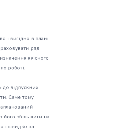
о і вигідно в плані
враховувати ряд
визначення якісного
по роботі.
у до відпускних
ти. Саме тому
 запланований
о його збільшити на
ко і швидко за