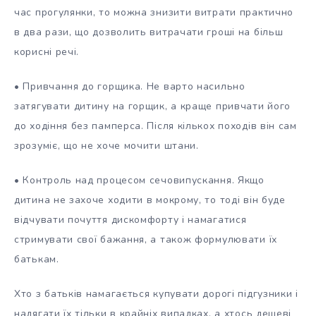
час прогулянки, то можна знизити витрати практично
в два рази, що дозволить витрачати гроші на більш
корисні речі.
• Привчання до горщика. Не варто насильно
затягувати дитину на горщик, а краще привчати його
до ходіння без памперса. Після кількох походів він сам
зрозуміє, що не хоче мочити штани.
• Контроль над процесом сечовипускання. Якщо
дитина не захоче ходити в мокрому, то тоді він буде
відчувати почуття дискомфорту і намагатися
стримувати свої бажання, а також формулювати їх
батькам.
Хто з батьків намагається купувати дорогі підгузники і
надягати їх тільки в крайніх випадках, а хтось дешеві