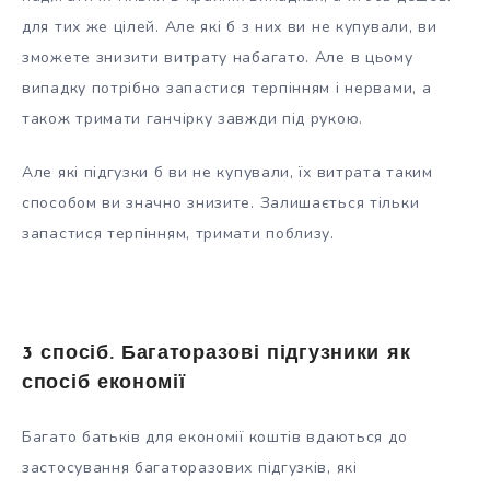
для тих же цілей. Але які б з них ви не купували, ви
зможете знизити витрату набагато. Але в цьому
випадку потрібно запастися терпінням і нервами, а
також тримати ганчірку завжди під рукою.
Але які підгузки б ви не купували, їх витрата таким
способом ви значно знизите. Залишається тільки
запастися терпінням, тримати поблизу.
3 спосіб. Багаторазові підгузники як
спосіб економії
Багато батьків для економії коштів вдаються до
застосування багаторазових підгузків, які