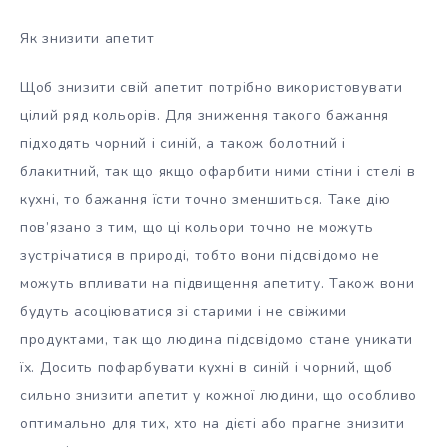
Як знизити апетит
Щоб знизити свій апетит потрібно використовувати
цілий ряд кольорів. Для зниження такого бажання
підходять чорний і синій, а також болотний і
блакитний, так що якщо офарбити ними стіни і стелі в
кухні, то бажання їсти точно зменшиться. Таке дію
пов’язано з тим, що ці кольори точно не можуть
зустрічатися в природі, тобто вони підсвідомо не
можуть впливати на підвищення апетиту. Також вони
будуть асоціюватися зі старими і не свіжими
продуктами, так що людина підсвідомо стане уникати
їх. Досить пофарбувати кухні в синій і чорний, щоб
сильно знизити апетит у кожної людини, що особливо
оптимально для тих, хто на дієті або прагне знизити