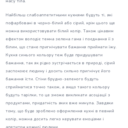
масу тіла.
Найбільш слабоаппетитными кухнями будуть ті, які
пофарбовані в чорно-білий або сірий, крім цього ще
можна використовувати білий колір. Також цікавим
ефектом володіє темна зелена гама і поєднання її з
білим, що стане пригнічувати бажання приймати їжу.
Кухня синього кольору теж буде придушувати
бажання, так як рідко зустрічається в природі, сірий
заспокоює людину і досить сильно пригнічує його
бажання їсти. Стіни брудно-зеленого будуть
сприйматися точно також, а якщо такого кольору
будуть тарілки, то це зможе викликати асоціації з
продуктами, придатність яких вже минула. Завдяки
тому, що буде зроблено оформлення кухні в певний
колір, можна досить легко керувати емоціями і
апетитом кожної людини.