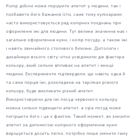
Колір дійсно може порушити апетит у людини, так і
позбавити його бажання їсти, саме тому кулінарами
часто використовується ряд колірних поєднань при
оформленні їжі для людини. Тут велике значення має і
загальне оформлення кухні, і колір посуду, а також їжі
і навіть звичайного столового білизни. Дієтологи і
дизайнери всього світу чітко усвідомили дія фактора
кольору, який сильно впливає на апетит і емоції
людини. Експерименти підтвердили, що навіть одна й
та сама порція їжі, розкладена на тарілках різного
кольору, буде викликати різний апетит.
Використовуючи для їжі посуд червоного кольору
можна сильно підвищити апетит, а сіра посуд може
погіршити його і це є фактом. Такий момент, як знизити
апетит за допомогою колірного оформлення кухні
вирішується досить легко, потрібно лише змінити гаму