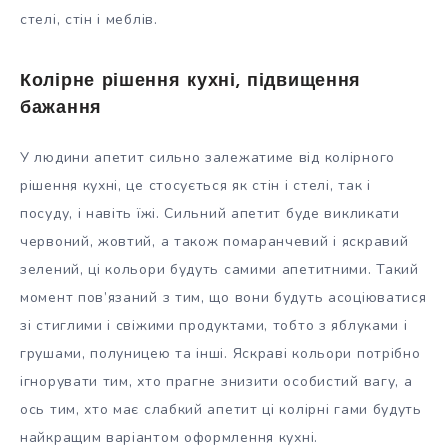
стелі, стін і меблів.
Колірне рішення кухні, підвищення
бажання
У людини апетит сильно залежатиме від колірного
рішення кухні, це стосується як стін і стелі, так і
посуду, і навіть їжі. Сильний апетит буде викликати
червоний, жовтий, а також помаранчевий і яскравий
зелений, ці кольори будуть самими апетитними. Такий
момент пов’язаний з тим, що вони будуть асоціюватися
зі стиглими і свіжими продуктами, тобто з яблуками і
грушами, полуницею та інші. Яскраві кольори потрібно
ігнорувати тим, хто прагне знизити особистий вагу, а
ось тим, хто має слабкий апетит ці колірні гами будуть
найкращим варіантом оформлення кухні.