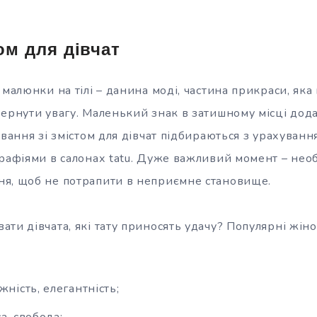
том для дівчат
 малюнки на тілі – данина моді, частина прикраси, як
ернути увагу. Маленький знак в затишному місці додас
ювання зі змістом для дівчат підбираються з урахуванн
графіями в салонах tatu. Дуже важливий момент – нео
я, щоб не потрапити в неприємне становище.
ти дівчата, які тату приносять удачу? Популярні жіно
жність, елегантність;