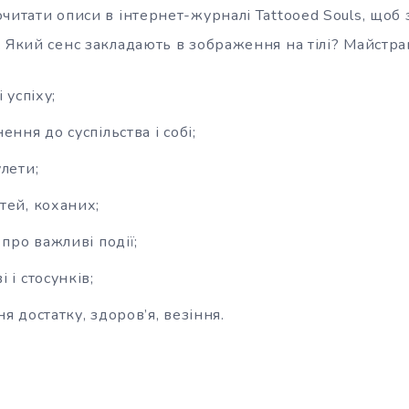
читати описи в інтернет-журналі Tattooed Souls, щоб
. Який сенс закладають в зображення на тілі? Майстр
 успіху;
ення до суспільства і собі;
лети;
тей, коханих;
 про важливі події;
 і стосунків;
я достатку, здоров’я, везіння.