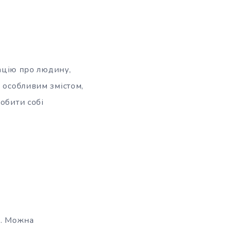
мацію про людину,
 особливим змістом,
обити собі
м. Можна