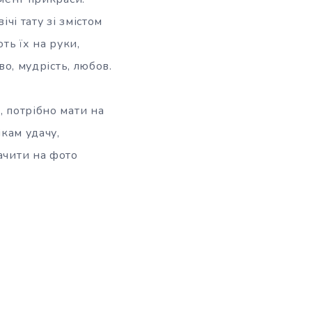
чі тату зі змістом
ть їх на руки,
во, мудрість, любов.
, потрібно мати на
ікам удачу,
ачити на фото