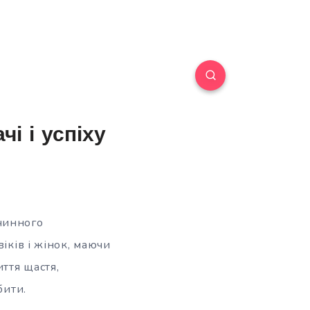
і і успіху
чинного
іків і жінок, маючи
ття щастя,
бити.