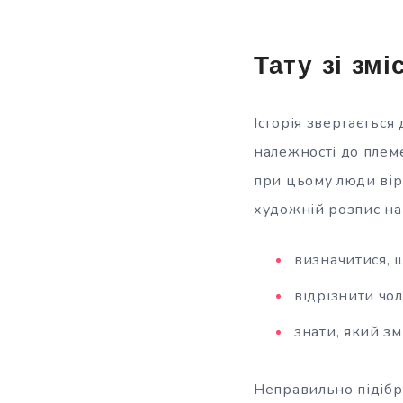
Тату зі змі
Історія звертається
належності до племе
при цьому люди віря
художній розпис на 
визначитися, щ
відрізнити чол
знати, який зм
Неправильно підібр