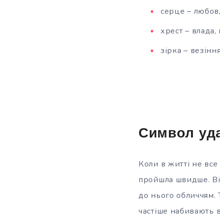
серце – любов,
хрест – влада, 
зірка – везіння
Символ уда
Коли в житті не все
пройшла швидше. Ві
до нього обличчям.
частіше набивають в