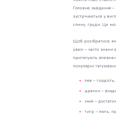
Головне завдання – п
зустрічаються у вигл
спину, груди. Це мож
Щоб розібратися, як
увазі – часто знаки
притягують впевнені
популярні татуюван
лев – гордість,
дракон – влада
змія – достаток
тигр – лють, пр