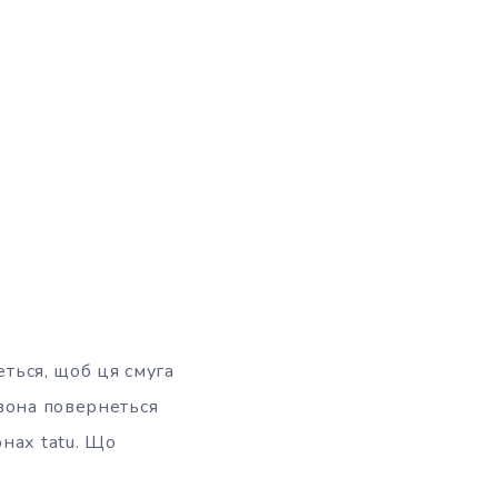
еться, щоб ця смуга
 вона повернеться
нах tatu. Що