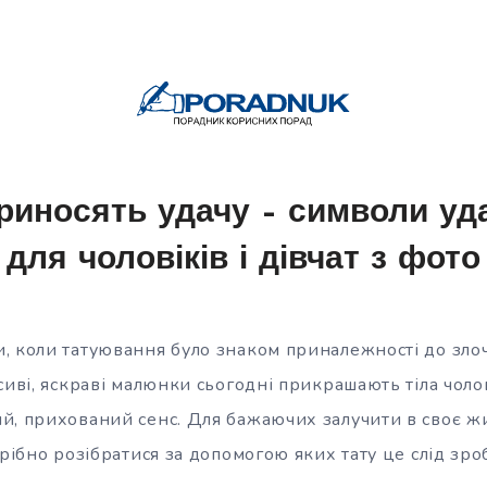
приносять удачу – символи удач
для чоловіків і дівчат з фото
, коли татуювання було знаком приналежності до зло
сиві, яскраві малюнки сьогодні прикрашають тіла чолов
й, прихований сенс. Для бажаючих залучити в своє жи
рібно розібратися за допомогою яких тату це слід зро