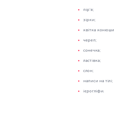
пір’я;
зірки;
квітка конюши
череп;
сонечка;
ластівка;
слон;
написи на тілі;
ієрогліфи.