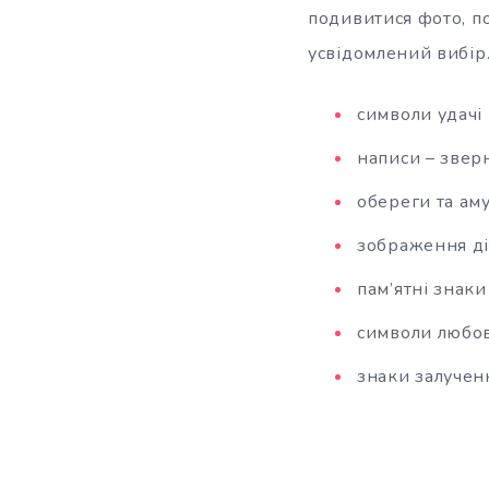
подивитися фото, по
усвідомлений вибір
символи удачі і
написи – зверн
обереги та аму
зображення ді
пам’ятні знаки
символи любові
знаки залученн