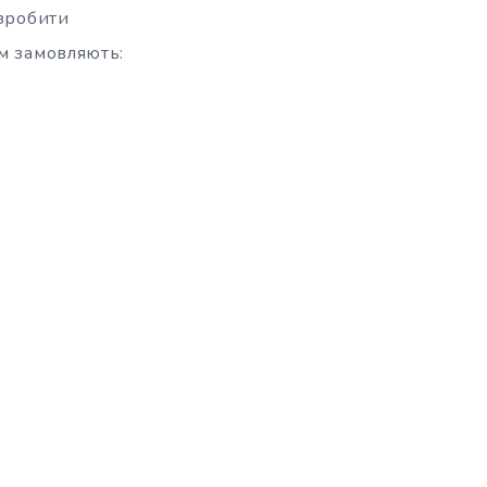
 зробити
ам замовляють: