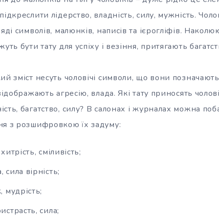
ідкреслити лідерство, владність, силу, мужність. Чолові
яді символів, малюнків, написів та ієрогліфів. Наколюю
уть бути тату для успіху і везіння, притягають багатст
ий зміст несуть чоловічі символи, що вони позначають
 відображають агресію, влада. Які тату приносять чолов
сть, багатство, силу? В салонах і журналах можна поб
ня з розшифровкою їх задуму:
 хитрість, сміливість;
, сила вірність;
, мудрість;
истрасть, сила;