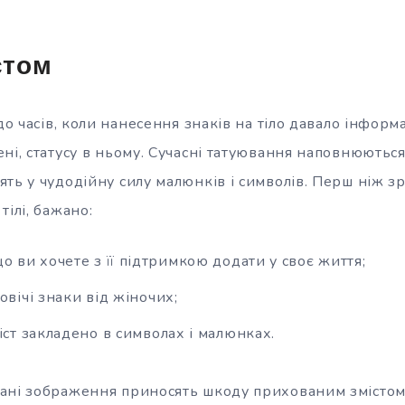
стом
 до часів, коли нанесення знаків на тіло давало інфор
ні, статусу в ньому. Сучасні татуювання наповнюються
ть у чудодійну силу малюнків і символів. Перш ніж зр
тілі, бажано:
о ви хочете з її підтримкою додати у своє життя;
овічі знаки від жіночих;
іст закладено в символах і малюнках.
ані зображення приносять шкоду прихованим змісто