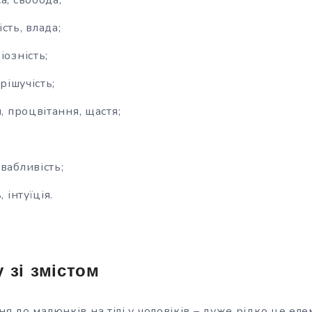
а, свобода;
сть, влада;
іозність;
 рішучість;
я, процвітання, щастя;
;
вабливість;
, інтуїція.
у зі змістом
ня до малюнків на тілі у чоловіків – дуже рідко це ел