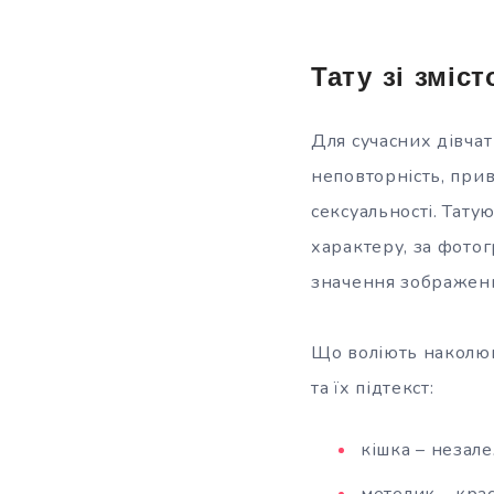
Тату зі зміс
Для сучасних дівчат
неповторність, прив
сексуальності. Тату
характеру, за фото
значення зображенн
Що воліють наколюва
та їх підтекст:
кішка – незале