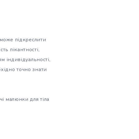
а може підкреслити
ть пікантності,
ям індивідуальності,
бхідно точно знати
чі малюнки для тіла