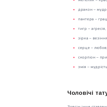
метелик – крас
дракон – мудрі
пантера – грац
тигр – агресія,
зірка – везінн
серце – любов
скорпіон – при
змія – мудрість
Чоловічі тат
Зовсім інше ставлен