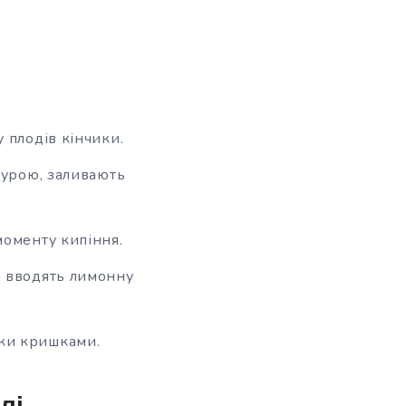
у плодів кінчики.
птурою, заливають
моменту кипіння.
, вводять лимонну
вки кришками.