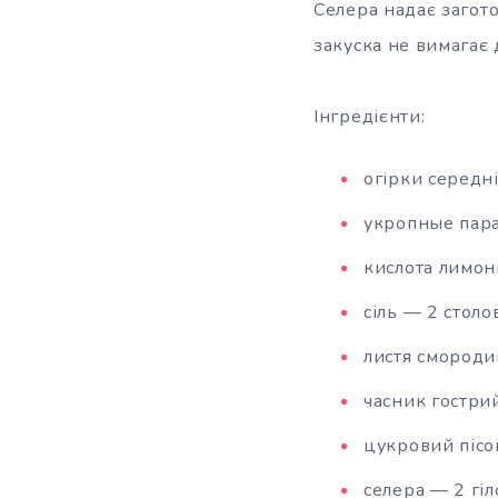
Селера надає загото
закуска не вимагає 
Інгредієнти:
огірки середн
укропные пара
кислота лимон
сіль — 2 столо
листя смороди
часник гострий
цукровий пісо
селера — 2 гіл