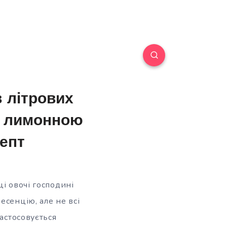
 літрових
 з лимонною
цепт
і овочі господині
есенцію, але не всі
застосовується