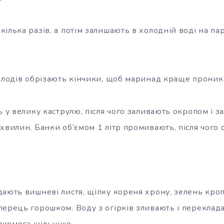
ілька разів, а потім залишають в холодній воді на па
 плодів обрізають кінчики, щоб маринад краще проник 
ь у велику каструлю, після чого заливають окропом і 
хвилин. Банки об’ємом 1 літр промивають, після чого
ають вишневі листя, щіпку кореня хрону, зелень кропу
перець горошком. Воду з огірків зливають і переклад
 якомога щільніше.