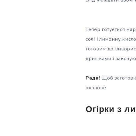
Тепер готується мар
солі і лимонну кисл
готовим до викорис
кришками і закочую
Рада!
Щоб заготовк
охолоне.
Огірки з л