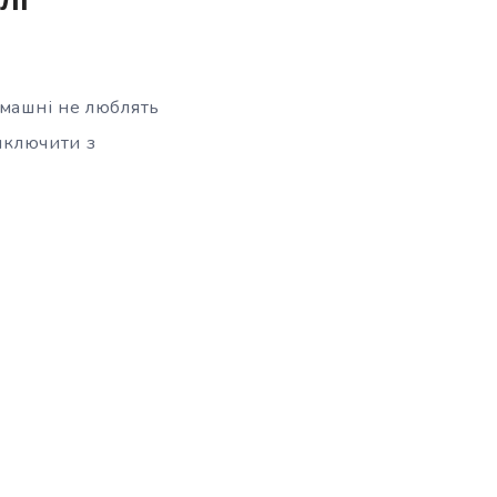
лі
омашні не люблять
виключити з