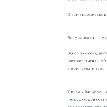
Огірки промивають к
Воду зливають, а у
Всі огірки складают
настоюватися на 40 
стерилізувати тари.
У кожну банку уклад
петрушку, додають 
слід укладати овочі