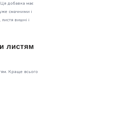
 Ця добавка має
дуже смачними і
 листя вишні і
и листям
тям. Краще всього