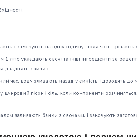
хідності.
:
ють і замочують на одну годину, після чого зрізають 
м 1 літр укладають овочі та інші інгредієнти за реце
на двадцять хвилин.
ий час, воду зливають назад у ємність і доводять до 
у цукровий пісок і сіль, коли компоненти розчиняться
адом заливають банки з овочами, і закочують загото