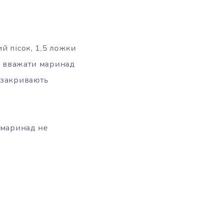
й пісок, 1,5 ложки
на вважати маринад
и закривають
и маринад не