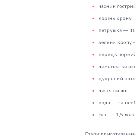
часник гостри
корінь хрону;
петрушка — 10
зелень кропу 
перець чорни
лимонна кисло
цукровий пісо
листя вишні —
вода — за необ
сіль — 1,5 лож
Етапи приготування