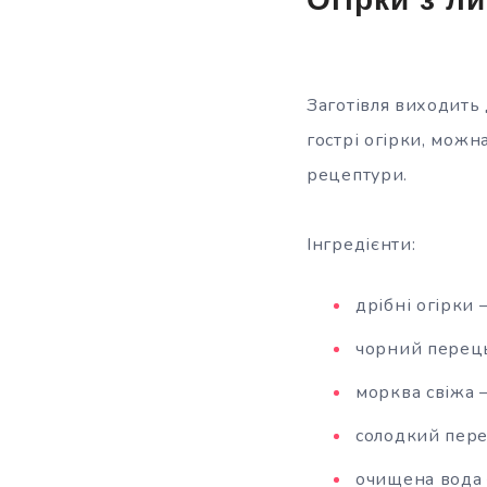
Огірки з л
Заготівля виходить 
гострі огірки, можн
рецептури.
Інгредієнти:
дрібні огірки 
чорний перец
морква свіжа 
солодкий пере
очищена вода 