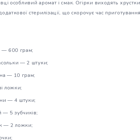
вці особливий аромат і смак. Огірки виходять хрустк
додаткової стерилізації, що скорочує час приготування
і — 600 грам;
сольки — 2 штуки;
на — 10 грам;
ві ложки;
ни — 4 штуки;
 — 5 зубчиків;
к — 2 ложки;
очки;