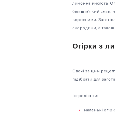
лимонна кислота. О
більш м’який смак, 
корисними. Заготівл
смородини, а також 
Огірки з л
Овочі за цим рецеп
підібрати для загот
Інгредієнти:
маленькі огір