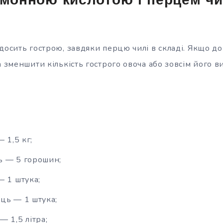
имонною кислотою і перцем чи
досить гострою, завдяки перцю чилі в складі. Якщо д
а зменшити кількість гострого овоча або зовсім його 
— 1,5 кг;
ь — 5 горошин;
— 1 штука;
ць — 1 штука;
— 1,5 літра;