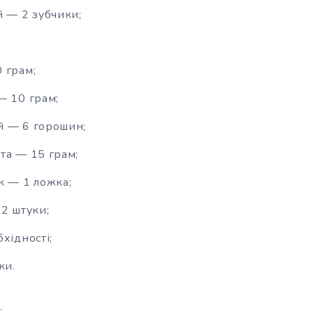
й — 2 зубчики;
 грам;
— 10 грам;
й — 6 горошин;
та — 15 грам;
к — 1 ложка;
 2 штуки;
хідності;
ки.
: