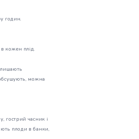
ру годин.
в кожен плід.
залишають
 обсушують, можна
, гострий часник і
ають плоди в банки,