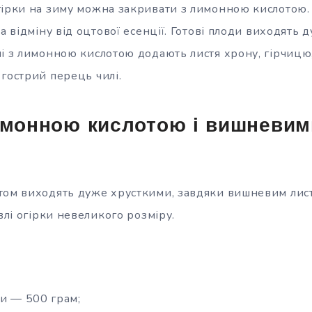
гірки на зиму можна закривати з лимонною кислотою.
на відміну від оцтової есенції. Готові плоди виходять 
і з лимонною кислотою додають листя хрону, гірчицю,
гострий перець чилі.
имонною кислотою і вишневим
том виходять дуже хрусткими, завдяки вишневим лис
івлі огірки невеликого розміру.
ки — 500 грам;