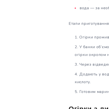
вода — за необ
Етапи приготування
Огірки промива
У банки об’ємо
огірки окропом 
Через відведен
Додають у вод
кислоту.
Готовим марин