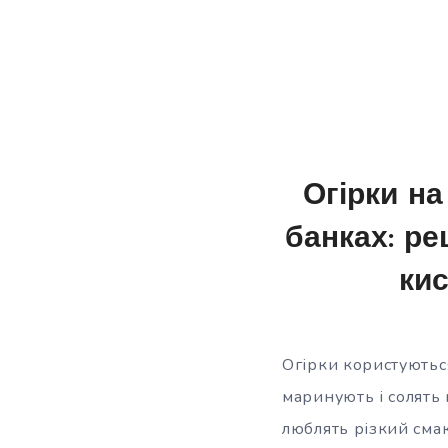
Огірки н
банках: ре
кис
Огірки користуються
маринують і солять 
люблять різкий смак