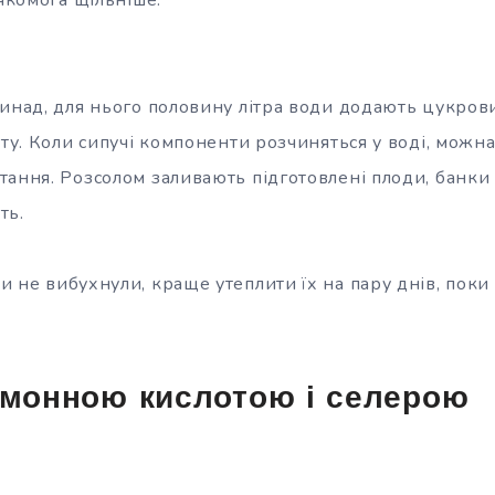
инад, для нього половину літра води додають цукрови
оту. Коли сипучі компоненти розчиняться у воді, мож
тання. Розсолом заливають підготовлені плоди, банк
ть.
и не вибухнули, краще утеплити їх на пару днів, пок
имонною кислотою і селерою