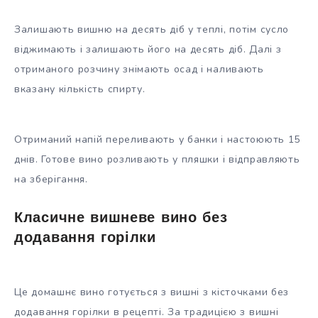
Залишають вишню на десять діб у теплі, потім сусло
віджимають і залишають його на десять діб. Далі з
отриманого розчину знімають осад і наливають
вказану кількість спирту.
Отриманий напій переливають у банки і настоюють 15
днів. Готове вино розливають у пляшки і відправляють
на зберігання.
Класичне вишневе вино без
додавання горілки
Це домашнє вино готується з вишні з кісточками без
додавання горілки в рецепті. За традицією з вишні