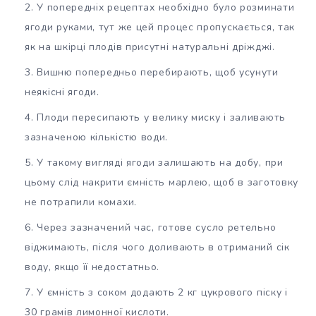
У попередніх рецептах необхідно було розминати
ягоди руками, тут же цей процес пропускається, так
як на шкірці плодів присутні натуральні дріжджі.
Вишню попередньо перебирають, щоб усунути
неякісні ягоди.
Плоди пересипають у велику миску і заливають
зазначеною кількістю води.
У такому вигляді ягоди залишають на добу, при
цьому слід накрити ємність марлею, щоб в заготовку
не потрапили комахи.
Через зазначений час, готове сусло ретельно
віджимають, після чого доливають в отриманий сік
воду, якщо її недостатньо.
У ємність з соком додають 2 кг цукрового піску і
30 грамів лимонної кислоти.