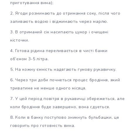
приготування вина);
Ягоди розминають до отримання соку, після чого
заливають водою і віджимають через марлю.
В отриманий сік насипають цукор і очищені
кісточки.
Готова рідина переливається в чисті банки
об’ємом 3-5 літра.
На кожну ємність надягають гумову рукавичку.
Через три доби почнеться процес бродіння, який
триватиме не менше одного місяця.
У цей період повітря в рукавичці збережеться, але
коли бродіння буде завершено, вона сдуеться.
Коли в банку поступово зникнуть бульбашки, це
говорить про готовність вина.