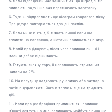
Коли відведений час закінчиться, до інгредієнтів
вливають воду і ще раз перемішують заготовку.
Туди ж відправляють ще кілограм цукрового піску.
Процедура повторюється два дні поспіль.
Коли мине п’ять діб, м’якоть вишні повинна
спливти на поверхню, а кісточки залишаться внизу.
Напій проціджують, після чого залишки вишні і
малини добре віджимають.
Готують скляну тару, її наповнюють отриманим
напоєм на 2/3.
На посудину надягають рукавичку або затвор, а
потім відправляють його в тепле місце на тридцять
діб.
Коли процес бродіння припиниться і залишки
м’якоті осядуть на дно, залишають майбутнє вино ще