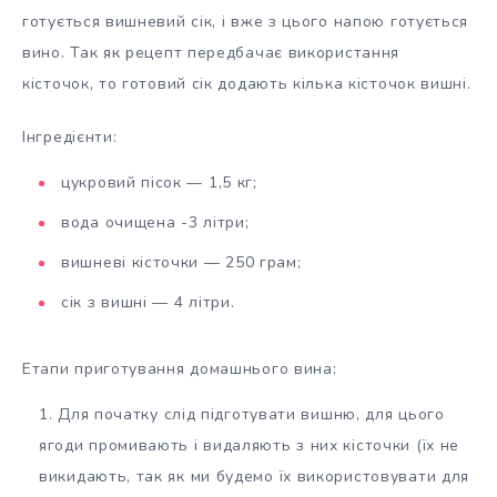
готується вишневий сік, і вже з цього напою готується
вино. Так як рецепт передбачає використання
кісточок, то готовий сік додають кілька кісточок вишні.
Інгредієнти:
цукровий пісок — 1,5 кг;
вода очищена -3 літри;
вишневі кісточки — 250 грам;
сік з вишні — 4 літри.
Етапи приготування домашнього вина:
Для початку слід підготувати вишню, для цього
ягоди промивають і видаляють з них кісточки (їх не
викидають, так як ми будемо їх використовувати для