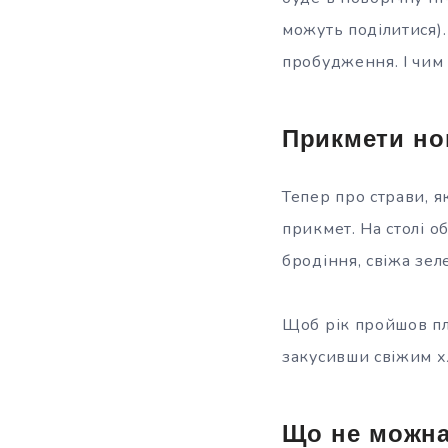
можуть поділитися)
пробудження. І чим 
Прикмети но
Тепер про страви, я
прикмет. На столі о
бродіння, свіжа зеле
Щоб рік пройшов плі
закусивши свіжим хл
Що не можна 