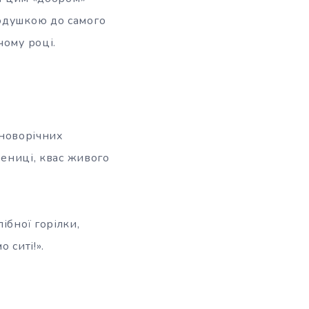
подушкою до самого
чому році.
 новорічних
шениці, квас живого
ібної горілки,
 ситі!».