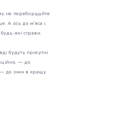
тому не переборщуйте
 А ось до м’яса і,
будь-які страви.
яді будуть присутні
иційно, — до
— до змін в кращу