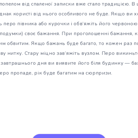
попелом від спаленої записки вже стало традицією. В
днак користі від нього особливого не буде. Якщо ви 
ть перо півника або курочки і обв’яжіть його червоно
одумки) своє бажання. При проголошенні бажання, 
м обвитим. Якщо бажань буде багато, то кожен раз п
у нитку. Стару міцно зав’яжіть вузлом. Перо викиньт
у завтрашнього дня ви виявите його біля будинку — б
еро пропаде, рік буде багатим на сюрпризи.