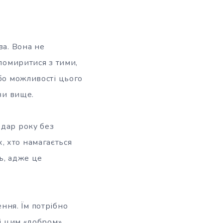
ва. Вона не
 помиритися з тими,
або можливості цього
зи вище.
одар року без
, хто намагається
ь, адже це
ння. Їм потрібно
лі цим «добром»