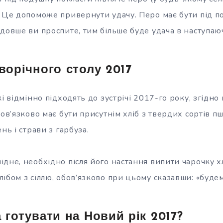
. Це допоможе привернути удачу. Перо має бути під 
довше ви проспите, тим більше буде удача в наступаю
ворічного столу 2017
кі відмінно підходять до зустрічі 2017-го року, згідно
бов’язково має бути присутнім хліб з твердих сортів п
нь і страви з гарбуза.
дне, необхідно після його настання випити чарочку хл
ібом з сіллю, обов’язково при цьому сказавши: «будемо
готувати на Новий рік 2017?