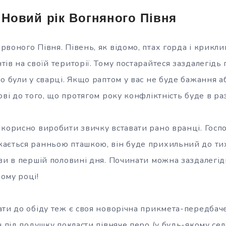
 Новий рік Вогняного Півня
рвоного Півня. Півень, як відомо,
птах горда і крикли
ів на своїй території. Тому постарайтеся заздалегідь
о були у сварці. Якщо раптом у вас не буде бажання 
ові до того, що протягом року конфліктність буде в ра
 корисно виробити звичку вставати рано вранці. Госп
ається ранньою пташкою, він буде прихильний до тих
ави в першій половині дня. Починати можна заздалегід
ому році!
ти до обіду теж є своя новорічна прикмета-передбаче
ч під подушку покласти півняче перо (у будь-якому се