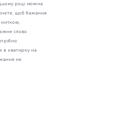
 цьому році можна
хочете, щоб бажання
ю ниткою,
кожне слово
отрібно
е в кватирку на
ажання не