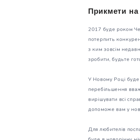
Прикмети на
2017 буде роком Че
потерпить конкурент
з ким зовсім недавн
зробити, будьте гот
У Новому Році буде
перебільшення вваж
вирішувати всі спр
допоможе вам у нов
Для любителів поспа
буде в новорічну ні