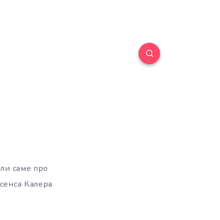
али саме про
асенса Калера