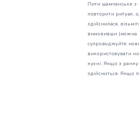
Пити шампанське з 
повторити ритуал, о
здійснилася, візьмі
вимовивши (можна п
супроводжуйте нови
використовувати нов
кухні. Якщо з ранк
здійсниться. Якщо п