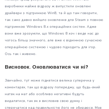
виробники майже відразу ж випустили оновлені
драйвери з підтримкою Win8, та й що там говорити,
так само давно вийшло оновлення для Steam з повною
підтримкою Windows 8.x операційних систем. Адже
вони вже зрозуміли, що Windows 8 хоч і веде нас до
чогось більш значного, але вже є відмінною сучасною
операційною системою і чудово підходить для ігор.
Ось так і живемо.
Висновок. Оновлюватися чи ні?
Звичайно, тут може піднятися велика суперечка у
коментарях, так що відразу попереджу, що будь-який
натяк на мат або особливо негативні будуть
видалятися, так як я висловив свою думку і
сперечатися над правильністю його не збираюся. Моя