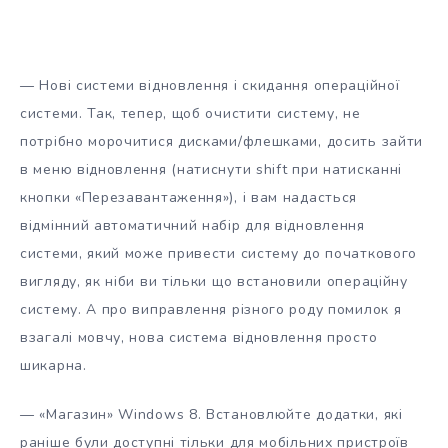
— Нові системи відновлення і скидання операційної
системи. Так, тепер, щоб очистити систему, не
потрібно морочитися дисками/флешками, досить зайти
в меню відновлення (натиснути shift при натисканні
кнопки «Перезавантаження»), і вам надасться
відмінний автоматичний набір для відновлення
системи, який може привести систему до початкового
вигляду, як ніби ви тільки що встановили операційну
систему. А про виправлення різного роду помилок я
взагалі мовчу, нова система відновлення просто
шикарна.
— «Магазин» Windows 8. Встановлюйте додатки, які
раніше були доступні тільки для мобільних пристроїв