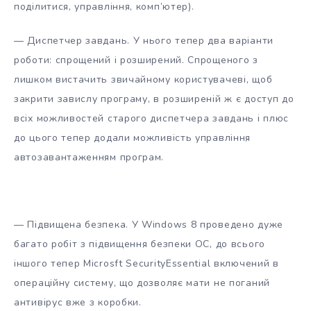
поділитися, управління, комп’ютер).
— Диспетчер завдань. У нього тепер два варіанти
роботи: спрощений і розширений. Спрощеного з
лишком вистачить звичайному користувачеві, щоб
закрити завислу програму, в розширеній ж є доступ до
всіх можливостей старого диспетчера завдань і плюс
до цього тепер додали можливість управління
автозавантаженням програм.
— Підвищена безпека. У Windows 8 проведено дуже
багато робіт з підвищення безпеки ОС, до всього
іншого тепер Microsft SecurityEssential включений в
операційну систему, що дозволяє мати не поганий
антивірус вже з коробки.