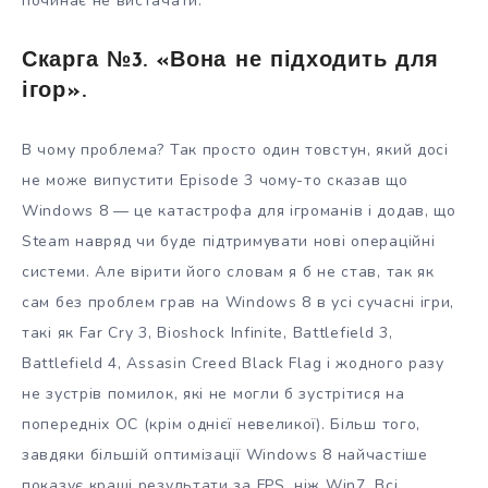
починає не вистачати.
Скарга №3. «Вона не підходить для
ігор».
В чому проблема? Так просто один товстун, який досі
не може випустити Episode 3 чому-то сказав що
Windows 8 — це катастрофа для ігроманів і додав, що
Steam навряд чи буде підтримувати нові операційні
системи. Але вірити його словам я б не став, так як
сам без проблем грав на Windows 8 в усі сучасні ігри,
такі як Far Cry 3, Bioshock Infinite, Battlefield 3,
Battlefield 4, Assasin Creed Black Flag і жодного разу
не зустрів помилок, які не могли б зустрітися на
попередніх ОС (крім однієї невеликої). Більш того,
завдяки більшій оптимізації Windows 8 найчастіше
показує кращі результати за FPS, ніж Win7. Всі