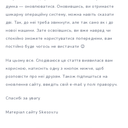
думка — оновлюватися. Оновившись, ви отримаєте
шикарну операційну систему, можна навіть сказати
дві. Так, до неї треба звикнути, але так само як і до
нової машини. Зате освоївшись, ви вже навряд чи
спокійно зможете користуватися попередніми, вам
постійно буде чогось не вистачати 😉
На цьому все. Сподіваюся ця стаття виявилася вам
корисною, натисніть одну з кнопок нижче, щоб
розповісти про неї друзям. Також підпишіться на
оновлення сайту, введіть свій e-mail у полі праворуч.
Спасибі за увагу
Матеріал сайту Skesov.ru