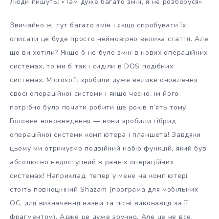
Люди пишуть: «Там дуже багато змін, я не розберуся».
Звичайно ж, тут багато змін і якщо спробувати їх
описати це буде просто неймовірно велика стаття. Але
що ви хотіли? Якщо б не було змін в нових операційних
системах, то ми б так і сиділи в DOS подібних
системах. Microsoft зробили дуже велике оновлення
своєї операційної системи і якщо чесно, їм його
потрібно було почати робити ще років п’ять тому.
Головне нововведення — вони зробили гібрид
операційної системи комп’ютера і планшета! Завдяки
цьому ми отримуємо подвійний набір функцій, який був
абсолютно недоступний в ранніх операційних
системах! Наприклад, тепер у мене на комп’ютері
стоїть повноцінний Shazam (програма для мобільних
ОС, для визначення назви та пісні виконавця за її
фрагментом). Адже це дуже зручно. Але це не все,