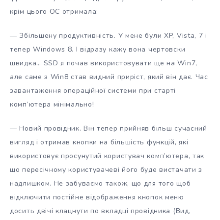
крім цього ОС отримала:
— Збільшену продуктивність. У мене були XP, Vista, 7 і
тепер Windows 8. І відразу кажу вона чертовски
швидка… SSD я почав використовувати ще на Win7,
але саме з Win8 став видний приріст, який він дає. Час
завантаження операційної системи при старті
комп’ютера мінімально!
— Новий провідник. Він тепер прийняв більш сучасний
вигляд і отримав кнопки на більшість функцій, які
використовує просунутий користувач комп’ютера, так
що пересічному користувачеві його буде вистачати з
надлишком. Не забуваємо також, що для того щоб
відключити постійне відображення кнопок меню
досить двічі клацнути по вкладці провідника (Вид,