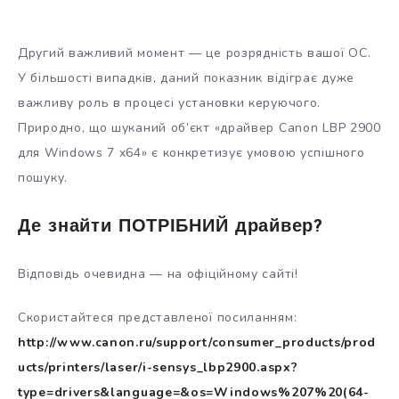
Другий важливий момент — це розрядність вашої ОС.
У більшості випадків, даний показник відіграє дуже
важливу роль в процесі установки керуючого.
Природно, що шуканий об’єкт «драйвер Canon LBP 2900
для Windows 7 x64» є конкретизує умовою успішного
пошуку.
Де знайти ПОТРІБНИЙ драйвер?
Відповідь очевидна — на офіційному сайті!
Скористайтеся представленої посиланням:
http://www.canon.ru/support/consumer_products/prod
ucts/printers/laser/i-sensys_lbp2900.aspx?
type=drivers&language=&os=Windows%207%20(64-