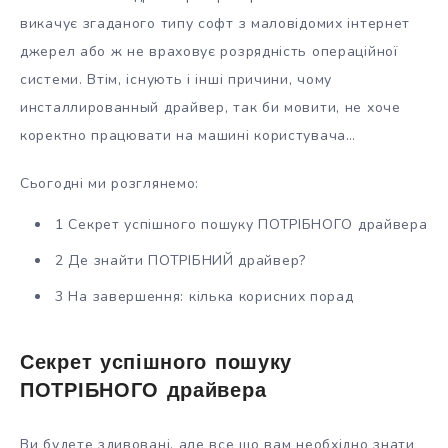
викачує згаданого типу софт з маловідомих інтернет
джерел або ж не враховує розрядність операційної
системи. Втім, існують і інші причини, чому
инсталлированный драйвер, так би мовити, не хоче
коректно працювати на машині користувача…
Сьогодні ми розглянемо:
1 Секрет успішного пошуку ПОТРІБНОГО драйвера
2 Де знайти ПОТРІБНИЙ драйвер?
3 На завершення: кілька корисних порад
Секрет успішного пошуку
ПОТРІБНОГО драйвера
Ви будете здивовані, але все що вам необхідно знати