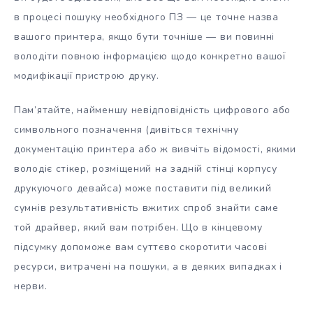
в процесі пошуку необхідного ПЗ — це точне назва
вашого принтера, якщо бути точніше — ви повинні
володіти повною інформацією щодо конкретно вашої
модифікації пристрою друку.
Пам’ятайте, найменшу невідповідність цифрового або
символьного позначення (дивіться технічну
документацію принтера або ж вивчіть відомості, якими
володіє стікер, розміщений на задній стінці корпусу
друкуючого девайса) може поставити під великий
сумнів результативність вжитих спроб знайти саме
той драйвер, який вам потрібен. Що в кінцевому
підсумку допоможе вам суттєво скоротити часові
ресурси, витрачені на пошуки, а в деяких випадках і
нерви.