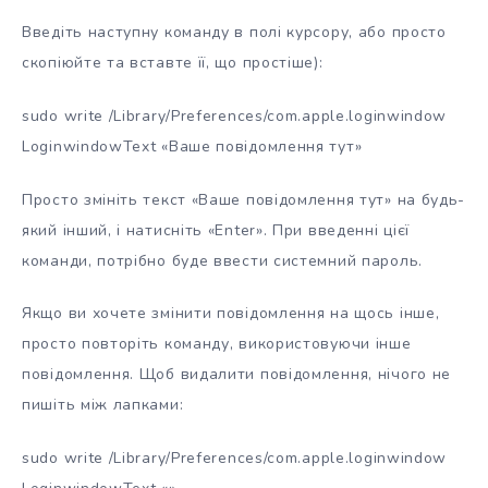
Введіть наступну команду в полі курсору, або просто
скопіюйте та вставте її, що простіше):
sudo write /Library/Preferences/com.apple.loginwindow
LoginwindowText «Ваше повідомлення тут»
Просто змініть текст «Ваше повідомлення тут» на будь-
який інший, і натисніть «Enter». При введенні цієї
команди, потрібно буде ввести системний пароль.
Якщо ви хочете змінити повідомлення на щось інше,
просто повторіть команду, використовуючи інше
повідомлення. Щоб видалити повідомлення, нічого не
пишіть між лапками:
sudo write /Library/Preferences/com.apple.loginwindow