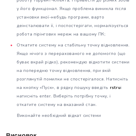
роботу торрент-клієнта, і привести до різних збоїв
у його функціонал. Якщо проблема виникла після
установки якої-небудь програми, варто
деінсталювати її, і поспостерігати, нормалізується
робота пірінгових мереж на вашому ПК;
Откатите систему на стабільну точку відновлення.
Якщо нічого з перерахованого не допомогло (що
буває вкрай рідко), рекомендую відкотити системи
на попередню точку відновлення, при якій
розглянутій помилки не спостерігалося. Натисніть
на кнопку «Пуск», в рядку пошуку введіть
rstru
i
натисніть enter. Виберіть потрібну точку, і
откатите систему на вказаний стан.
Виконайте необхідний відкат системи
Висновок