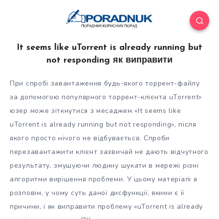
It seems like uTorrent is already running but
not responding як виправити
При спробі завантаження будь-якого торрент-файлу
за допомогою популярного торрент-клієнта uTorrent»
юзер може зіткнутися з месаджем «It seems like
uTorrent is already running but not responding», після
якого просто нічого не відбувається. Спроби
перезавантажити клієнт зазвичай не дають відчутного
результату, змушуючи людину шукати в мережі різні
алгоритми вирішення проблеми. У цьому матеріалі я
розповім, у чому суть даної дисфункції, якими є її
причини, і як виправити проблему «uTorrent is already