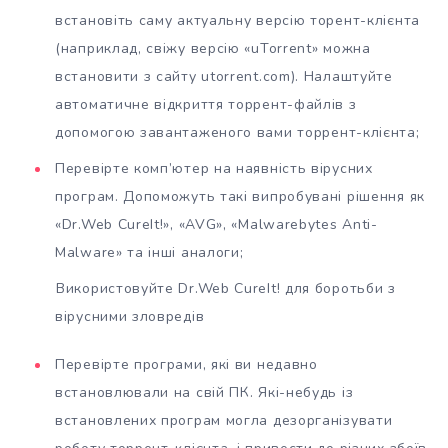
встановіть саму актуальну версію торент-клієнта
(наприклад, свіжу версію «uTorrent» можна
встановити з сайту utorrent.com). Налаштуйте
автоматичне відкриття торрент-файлів з
допомогою завантаженого вами торрент-клієнта;
Перевірте комп’ютер на наявність вірусних
програм. Допоможуть такі випробувані рішення як
«Dr.Web CureIt!», «AVG», «Malwarebytes Anti-
Malware» та інші аналоги;
Використовуйте Dr.Web CureIt! для боротьби з
вірусними зловредів
Перевірте програми, які ви недавно
встановлювали на свій ПК. Які-небудь із
встановлених програм могла дезорганізувати