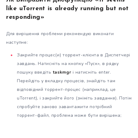
Як виправити дисфункцію «It seems
like uTorrent is already running but not
responding»
Для вирішення проблеми рекомендую виконати
наступне:
Закрийте процес(и) торрент-клієнта в Диспетчері
завдань. Натисніть на кнопку «Пуск», в рядку
пошуку введіть
taskmgr
і натисніть enter.
Перейдіть у вкладку процесів, знайдіть там
відповідний торрент-процес (наприклад, це
uTorrent), і закрийте його (зніміть завдання). Потім
спробуйте заново завантажити потрібний
торрент-файл, проблема може бути вирішена;