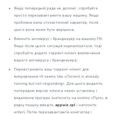
Якщо попередній рада не допоміг, спробуйте
просто перезавантажити вашу машину. Якщо
проблема мала стохастичний характер, після
цього вона може бути вирішена;
Вимкніть антивірус і брандмауер на вашому ПК.
Якщо після цього ситуація нормалізується, тоді
спробуйте додати торрент-клієнт виключення
вашого антивіруса і брандмауера;
Перевстановіть ваш торрент-клієнт для
виправлення «It seems like uTorrent is already
running but not responding». Для цього видаліть
попередню версію клієнта через установку і
видалення програм (натисніть на кнопку «Пуск», в
рядку пошуку введіть
appwiz.cpl
і натисніть
enter). Потім перезавантажте комп’ютер і