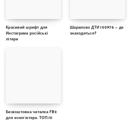
Красивий шрифт для
Шарапово ДТИ 102976 — де
Инстаграма російські
знаходиться?
літери
Безкоштовна читалка FB2
для комп’ютера: ТОП-10