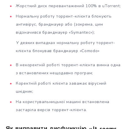
Жорсткий диск перевантажений 100% в uTorrent;
Нормальну роботу торрент-клієнта блокують
антивірус, брандмауер або (зокрема, цим
відзначився брандмауер «Symantec»);
У деяких випадках нормальну роботу торрент-
клієнта блокував брандмауер «Comodo»
В некоректній роботі торрент-клієнта винна одна
з встановлених нещодавно програм;
Коректній роботі клієнта заважає вірусний
шкідник;
На користувальницької машині встановлена
застаріла версія торрент-клієнта.