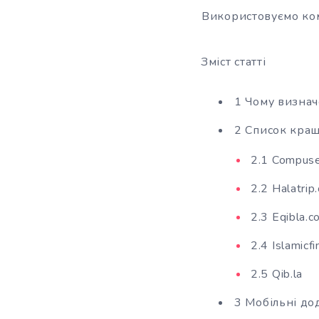
Використовуємо ком
Зміст статті
1 Чому визнач
2 Список кращ
2.1 Compuse
2.2 Halatrip
2.3 Eqibla.c
2.4 Islamicfi
2.5 Qib.la
3 Мобільні до