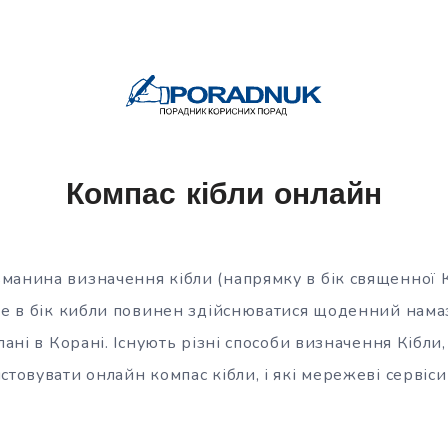
Компас кібли онлайн
манина визначення кібли (напрямку в бік священної 
аме в бік кибли повинен здійснюватися щоденний нама
лані в Корані. Існують різні способи визначення Кібли, 
стовувати онлайн компас кібли, і які мережеві сервіс