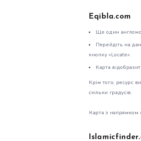
Eqibla.com
Ще один англомо
Перейдіть на дани
кнопку «Locate».
Карта відобразит
Крім того, ресурс в
скільки градусів.
Карта з напрямком к
Islamicfinder