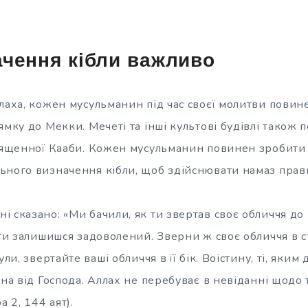
чення кібли важливо
ллаха, кожен мусульманин під час своєї молитви пови
ямку до Мекки. Мечеті та інші культові будівлі також 
Священної Кааби. Кожен мусульманин повинен зробити 
ьного визначення кібли, щоб здійснювати намаз прав
 сказано: «Ми бачили, як ти звертав своє обличчя до
 ти залишишся задоволений. Зверни ж своє обличчя в 
ули, звертайте ваші обличчя в її бік. Воістину, ті, яки
ина від Господа. Аллах не перебуває в невіданні щодо 
а 2, 144 аят).