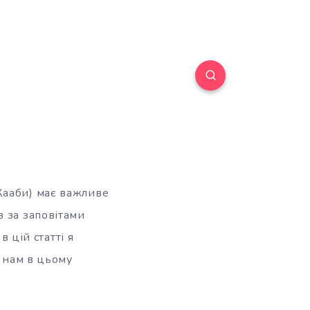
Кааби) має важливе
з за заповітами
в цій статті я
и нам в цьому