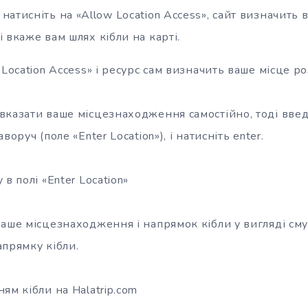
 натисніть на «Allow Location Access», сайт визначить 
 вкаже вам шлях кібли на карті.
 Location Access» і ресурс сам визначить ваше місце 
вказати ваше місцезнаходження самостійно, тоді введ
воруч (поле «Enter Location»), і натисніть enter.
в полі «Enter Location»
аше місцезнаходження і напрямок кібли у вигляді сму
апрямку кібли.
ям кібли на Halatrip.com