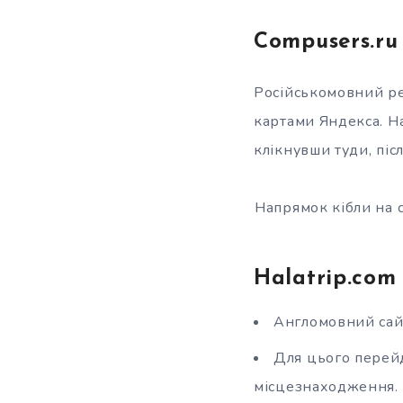
Compusers.ru
Російськомовний ре
картами Яндекса. На
клікнувши туди, післ
Напрямок кібли на c
Halatrip.com
Англомовний сайт
Для цього перейд
місцезнаходження.