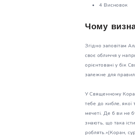
4 Висновок
Чому визна
Згідно заповітам А
своє обличчя у напр
орієнтовані у бік 
залежне для правил
У Священному Корані
тебе до кибле, якої
мечеті. Де б ви не б
знають, що така іст
роблять.»(Коран, сур