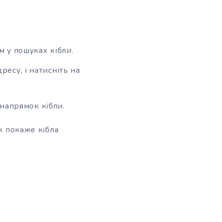
 у пошуках кібли.
ресу, і натисніть на
напрямок кібли.
ж покаже кібла