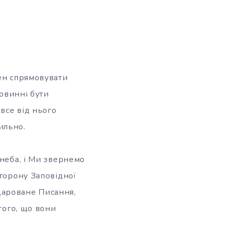
нен спрямовувати
повинні бути
все від нього
ильно.
 неба, і Ми звернемо
сторону Заповідної
м дароване Писання,
того, що вони