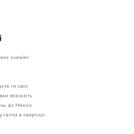
і
евих онлайн-
єте їм своє
 вам вказують
ань до Мекки,
 світла в квартирі