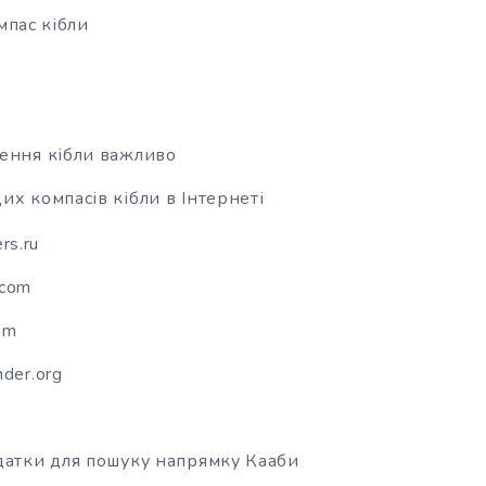
пас кібли
ення кібли важливо
их компасів кібли в Інтернеті
rs.ru
.com
om
nder.org
датки для пошуку напрямку Кааби