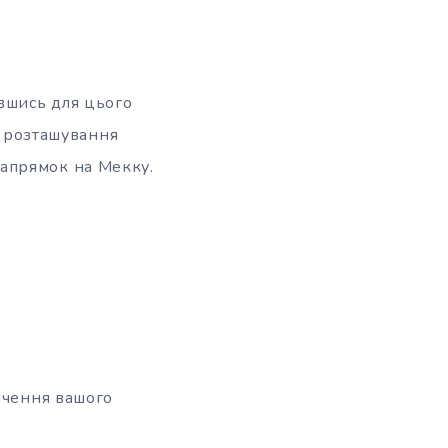
авшись для цього
е розташування
 напрямок на Мекку.
начення вашого