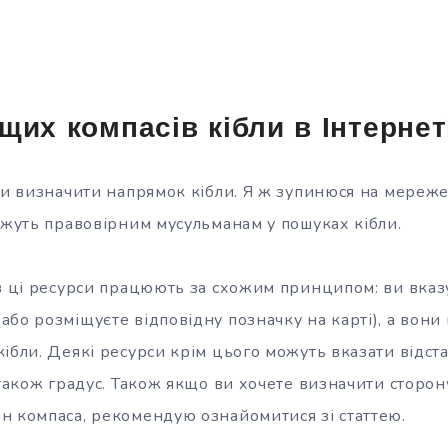
щих компасів кібли в Інтернет
оби визначити напрямок кібли. Я ж зупинюся на мереж
ожуть правовірним мусульманам у пошуках кібли.
ів ці ресурси працюють за схожим принципом: ви вказу
бо розміщуєте відповідну позначку на карті), а вони
ібли. Деякі ресурси крім цього можуть вказати відст
 також градус. Також якщо ви хочете визначити сторону
н компаса, рекомендую ознайомитися зі статтею.