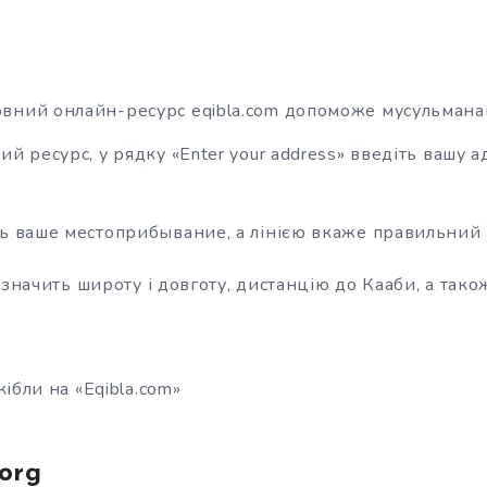
вний онлайн-ресурс eqibla.com допоможе мусульманам
й ресурс, у рядку «Enter your address» введіть вашу ад
ь ваше местоприбывание, а лінією вкаже правильний 
изначить широту і довготу, дистанцію до Кааби, а тако
ібли на «Eqibla.com»
.org