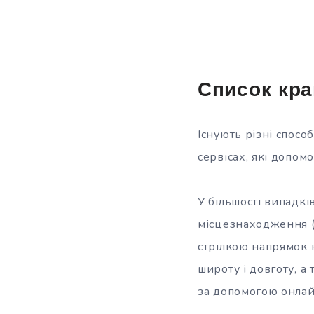
Список кра
Існують різні спос
сервісах, які допом
У більшості випадк
місцезнаходження (а
стрілкою напрямок к
широту і довготу, а
за допомогою онлай