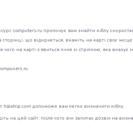
сурс computers.ru пропонує вам знайти кіблу скорист
 сторінці, що відкриється, вкажіть на карті своє місц
я чого на карті з’явиться лінія зі стрілкою, яка вказує
ompusers.ru
 halatrip.com допоможе вам легко визначити кіблу.
іть на цей сайт, після чого він запитає дозвіл на виз