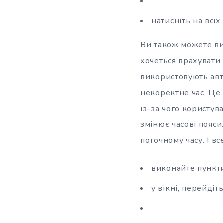
натисніть на всіх
Ви також можете ви
хочеться врахувати 
використовують авт
некоректне час. Це 
із-за чого користу
змінює часові пояси.
поточному часу. І в
виконайте пункти 
у вікні, перейдіт