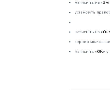
натисніть на «
Змі
установіть прапо
натисніть на «
Оно
сервер можна за
натисніть «
ОК
» у