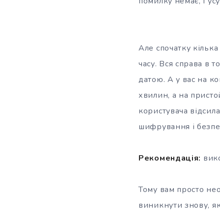
помилку немає, і усу
Але спочатку кілька 
часу. Вся справа в 
датою. А у вас на к
хвилин, а на присто
користувача відсила
шифрування і безпе
Рекомендація:
вико
Тому вам просто не
виникнути знову, я