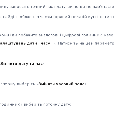
ку запросіть точний час і дату, якщо ви не пам’ятаєте
знайдіть область з часом (правий нижній кут) і натисн
конці ви побачите аналогові і цифрові годинник, кал
налаштувань дати і часу…
». Натисніть на цей параметр
«
Змінити дату та час
»;
 спершу виберіть «
Змінити часовий пояс
»;
годинник і виберіть поточну дату;