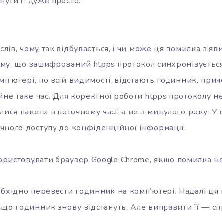
нути її дуже просто.
слів, чому так відбувається, і чи може
ця помилка з’яв
тому, що зашифрований htpps протокол синхронізується
омп’ютері, по всій видимості, відстають годинник, при
йне таке час. Для коректної роботи htpps протоколу н
лися пакети в поточному часі, а не з минулого року. У 
чного доступу до конфіденційної інформації.
ристовувати браузер Google Chrome, якщо помилка не
обхідно перевести годинник на комп’ютері. Надалі ця
кщо годинник знову відстануть. Але виправити її — сп