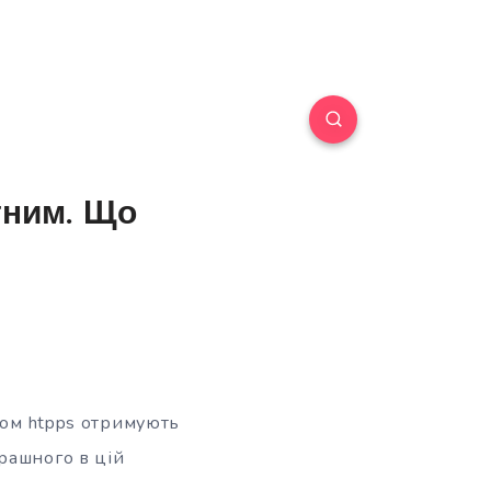
тним. Що
лом htpps отримують
рашного в цій