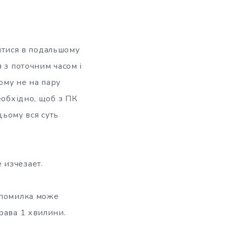
итися в подальшому
 з поточним часом і
чому не на пару
еобхідно, щоб з ПК
цьому вся суть
 изчезает.
 помилка може
рава 1 хвилини.