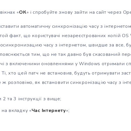
 вікнах «
ОК
» і спробуйте знову зайти на сайт через Ope
ставити автоматичну синхронізацію часу з інтернетом.
той факт, що користувачі незареєстрованих копій OS 
осинхронизацию часу з інтернетом, швидше за все, б
пояснюється тим, що не так давно був скасований перех
вачі з включеними оновленнями у Windows отримали сп
 Ті, хто цей патч не встановив, будуть отримувати заст
се ж розповімо, як встановити синхронізацію часу з ін
2 та 3 інструкції з вище;
ь на вкладку «
Час Інтернету
»;