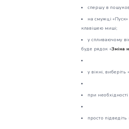
спершу в пошукови
на смужці «Пуск» 
клавішею миші;
у спливаючому ві
буде рядок «
Зміна 
у вікні, виберіть 
при необхідності
просто підведіть 