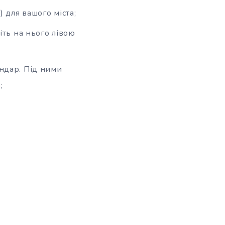
) для вашого міста;
іть на нього лівою
ендар. Під ними
;