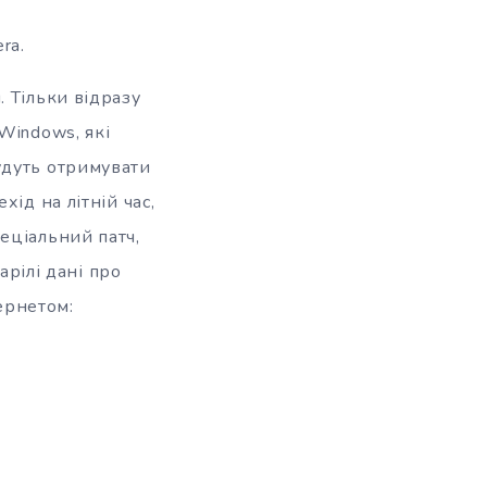
ra.
 Тільки відразу
Windows, які
удуть отримувати
ід на літній час,
еціальний патч,
арілі дані про
тернетом: