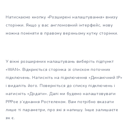
Натискаємо кнопку «Розширені налаштування» внизу
сторінки. Якщо у вас англомовний інтерфейс, мову
можна поміняти в правому верхньому кутку сторінки.
У вікні розширених налаштувань виберіть підпункт
«WAN». Відкриється сторінка зі списком поточних
підключень. Натисніть на підключення «Динамічний IP»
і видаліть його. Поверніться до списку підключень і
натисніть «Додати». Далі ми будемо налаштовувати
PPPoe з’єднання Ростелеком. Вам потрібно вказати
лише ті параметри, про які я напишу. Інше залишаєте
як є.