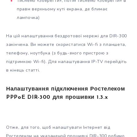
Тиснемо «Зберегти», потім тиснемо «Зберегти» в
правм верхньому куті екрана, де блимає
лампочка)
На цій налаштування бездротової мережі для DIR-300
закінчена. Ви можете скористатися Wi-fi з планшета,
телефону, ноутбука (з будь-якого пристрою з
підтримкою Wi-fi). Для налаштування IP-TV перейдіть
в кінець статті.
Налаштування підключення Ростелеком
PPPoE DIR-300 для прошивки 1.3.x
Отже, для того, щоб налаштувати Інтернет від
Ростелеком на указаненой прошивці DIR-300 робимо