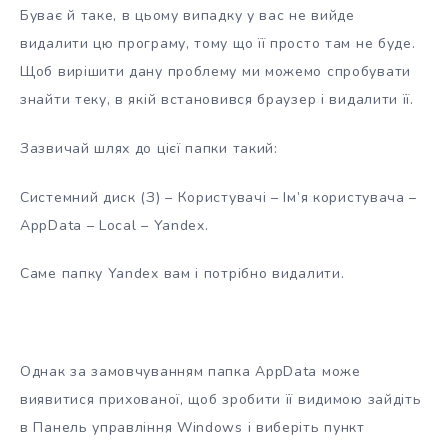
Буває й таке, в цьому випадку у вас не вийде
видалити цю програму, тому що її просто там не буде.
Щоб вирішити дану проблему ми можемо спробувати
знайти теку, в якій встановився браузер і видалити її.
Зазвичай шлях до цієї папки такий:
Системний диск (З) – Користувачі – Ім’я користувача –
AppData – Local – Yandex.
Саме папку Yandex вам і потрібно видалити.
Однак за замовчуванням папка AppData може
виявитися прихованої, щоб зробити її видимою зайдіть
в Панель управління Windows і виберіть пункт