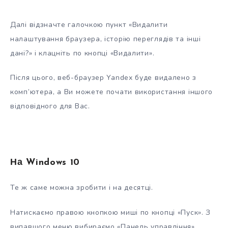
Далі відзначте галочкою пункт «Видалити
налаштування браузера, історію переглядів та інші
дані?» і клацніть по кнопці «Видалити».
Після цього, веб-браузер Yandex буде видалено з
комп’ютера, а Ви можете почати використання іншого
відповідного для Вас.
На Windows 10
Те ж саме можна зробити і на десятці.
Натискаємо правою кнопкою миші по кнопці «Пуск». З
випавшого меню вибираємо «Панель управління»