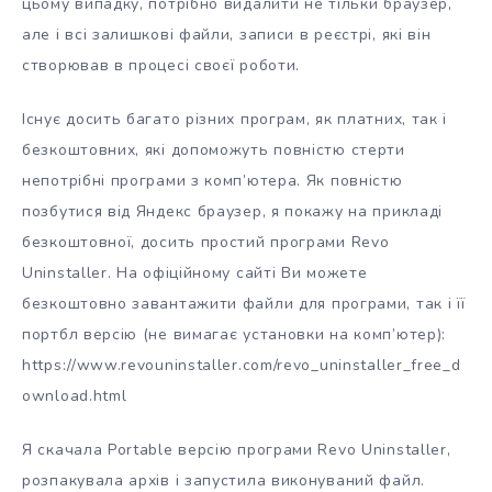
цьому випадку, потрібно видалити не тільки браузер,
але і всі залишкові файли, записи в реєстрі, які він
створював в процесі своєї роботи.
Існує досить багато різних програм, як платних, так і
безкоштовних, які допоможуть повністю стерти
непотрібні програми з комп’ютера. Як повністю
позбутися від Яндекс браузер, я покажу на прикладі
безкоштовної, досить простий програми Revo
Uninstaller. На офіційному сайті Ви можете
безкоштовно завантажити файли для програми, так і її
портбл версію (не вимагає установки на комп’ютер):
https://www.revouninstaller.com/revo_uninstaller_free_d
ownload.html
Я скачала Portable версію програми Revo Uninstaller,
розпакувала архів і запустила виконуваний файл.