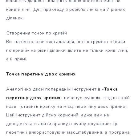
кількість ділянок і клацніть лівою кнопкою миші по
кривій лінії. Для прикладу я розіб’ю лінію на 7 рівних
ділянок.
Створення точок по кривій
Ви, напевно, вже здогадалися, що інструмент «Точки
по кривій» на рівні ділянки ділить не тільки криві лінії,
а й прямі.
Точка перетину двох кривих
Аналогічно двом попереднім інструментів «
Точка
перетину двох кривих
» виконує функцію згідно своїй
назві (ставить крапку на місці перетину двох прямих).
Цей інструмент дійсно корисний, адже вам не
доведеться ставити крапку в ручну «шукаючи» це
перетин і використовуючи масштабування, а програма