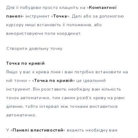
Для її побудови просто клацніть на «
Компактної
панелі
» інструмент «
Точка
». Далі або за допомогою
курсору миші встановіть її положення, або
використовуючи поле координат.
Створити довільну точку
Точка по кривій
Якщо у вас є крива лінія і вам потрібно встановити на
ній точки – «
Точка по кривій
» це ідеальний
інструмент. Він розставить необхідну вам кількість
точок автоматично, тим самим розіб’є криву на рівні
ділянки, тобто інтервал між точками виставитися
автоматично.
У «
Панелі властивостей
» вкажіть необхідну вам