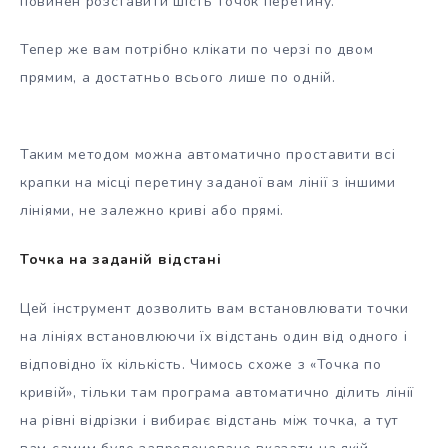
повинен розставити шість точок перетину.
Тепер же вам потрібно клікати по черзі по двом
прямим, а достатньо всього лише по одній.
Таким методом можна автоматично проставити всі
крапки на місці перетину заданої вам лінії з іншими
лініями, не залежно криві або прямі.
Точка на заданій відстані
Цей інструмент дозволить вам встановлювати точки
на лініях встановлюючи їх відстань один від одного і
відповідно їх кількість. Чимось схоже з «Точка по
кривій», тільки там програма автоматично ділить лінії
на рівні відрізки і вибирає відстань між точка, а тут