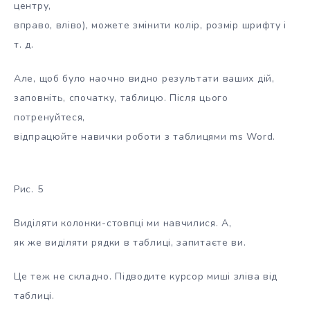
центру,
вправо, вліво), можете змінити колір, розмір шрифту і
т. д.
Але, щоб було наочно видно результати ваших дій,
заповніть, спочатку, таблицю. Після цього
потренуйтеся,
відпрацюйте навички роботи з таблицями ms Word.
Рис. 5
Виділяти колонки-стовпці ми навчилися. А,
як же виділяти рядки в таблиці, запитаєте ви.
Це теж не складно. Підводите курсор миші зліва від
таблиці.