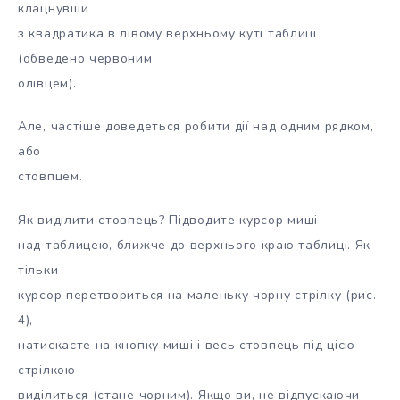
клацнувши
з квадратика в лівому верхньому куті таблиці
(обведено червоним
олівцем).
Але, частіше доведеться робити дії над одним рядком,
або
стовпцем.
Як виділити стовпець? Підводите курсор миші
над таблицею, ближче до верхнього краю таблиці. Як
тільки
курсор перетвориться на маленьку чорну стрілку (рис.
4),
натискаєте на кнопку миші і весь стовпець під цією
стрілкою
виділиться (стане чорним). Якщо ви, не відпускаючи