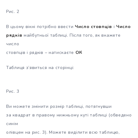
Рис. 2
В цьому вікні потрібно ввести
Число стовпців
і
Число
рядків
майбутньої таблиці. Після того, як вкажете
число
стовпців і рядків – натискаєте
ОК
Таблиця з’явиться на сторінці:
Рис. 3
Ви можете змінити розмір таблиці, потягнувши
за квадрат в правому нижньому куті таблиці (обведено
синім
олівцем на рис. 3). Можете виділити всю таблицю,