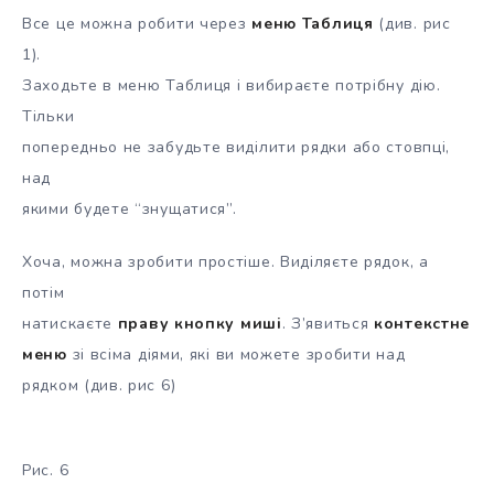
Все це можна робити через
меню Таблиця
(див. рис
1).
Заходьте в меню Таблиця і вибираєте потрібну дію.
Тільки
попередньо не забудьте виділити рядки або стовпці,
над
якими будете “знущатися”.
Хоча, можна зробити простіше. Виділяєте рядок, а
потім
натискаєте
праву кнопку миші
. З’явиться
контекстне
меню
зі всіма діями, які ви можете зробити над
рядком (див. рис 6)
Рис. 6