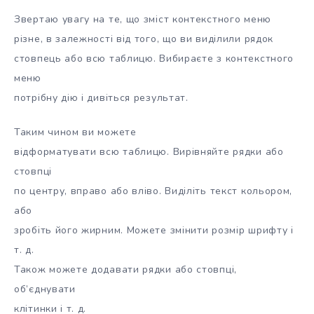
Звертаю увагу на те, що зміст контекстного меню
різне, в залежності від того, що ви виділили рядок
стовпець або всю таблицю. Вибираєте з контекстного
меню
потрібну дію і дивіться результат.
Таким чином ви можете
відформатувати всю таблицю. Вирівняйте рядки або
стовпці
по центру, вправо або вліво. Виділіть текст кольором,
або
зробіть його жирним. Можете змінити розмір шрифту і
т. д.
Також можете додавати рядки або стовпці,
об’єднувати
клітинки і т. д.