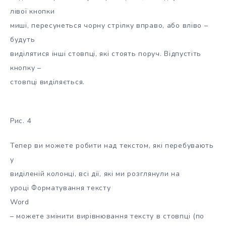
лівої кнопки
миші, пересунеться чорну стрілку вправо, або вліво –
будуть
виділятися інші стовпці, які стоять поруч. Відпустіть
кнопку –
стовпці виділяється.
Рис. 4
Тепер ви можете робити над текстом, які перебувають
у
виділеній колонці, всі дії, які ми розглянули на
уроці Форматування тексту
Word
– можете змінити вирівнювання тексту в стовпці (по