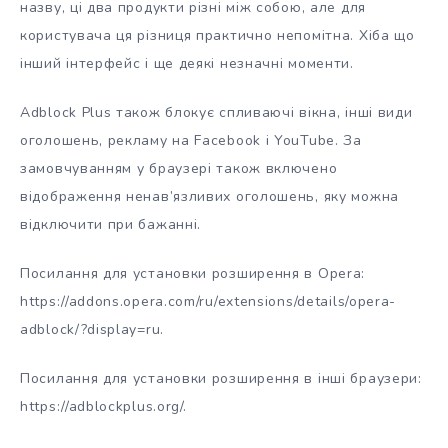
назву, ці два продукти різні між собою, але для
користувача ця різниця практично непомітна. Хіба що
інший інтерфейс і ще деякі незначні моменти.
Adblock Plus також блокує спливаючі вікна, інші види
оголошень, рекламу на Facebook і YouTube. За
замовчуванням у браузері також включено
відображення ненав’язливих оголошень, яку можна
відключити при бажанні.
Посилання для установки розширення в Opera:
https://addons.opera.com/ru/extensions/details/opera-
adblock/?display=ru.
Посилання для установки розширення в інші браузери:
https://adblockplus.org/.