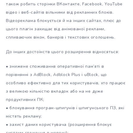
також робить сторінки ВКонтакте, Facebook, YouTube
відео і веб-сайтів вільними від рекламних блоків.
Відеореклама блокується й на інших сайтах, плюс до
цього плагін захищає від анімованої реклами,
спливаючих вікон, банерів і текстових оголошень.
До інших достоїнств цього розширення відносяться:
• знижене споживання оперативної пам’яті в
порівнянні з AdBlock, Adblock Plus і uBlock, що
особливо ефективно для тих користувачів, хто працює
з великою кількістю вкладок або на не дуже
продуктивних ПК;
• блокування програм-шпигунів і шпигунського ПЗ, які
містять рекламу;
• захист даних користувача (розширення блокує
системи стеження в мережі);