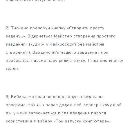
2) Тиснемо праворуч кнопку «Створити просту
задачу…». Відкриється Майстер створення простого
завдання» (куди ж у майкрософті без майстрів
створення;). Вводимо ім’я нашого завдання і при
необхідності даємо пару рядків опису. І тиснемо кнопку
«далі».
3) Вибираємо коли повинна запускатися наша
програма, так як я зараз додаю веб-сервер і хочу щоб
він у мене запускається після введення пароля
користувача я виберу «При запуску комп’ютера».