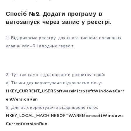
Спосіб №2. Додати програму в
автозапуск через запис у реєстрі.
1) Відкриваємо реєстру, для цього тиснемо поєднання
клавіш Win+R і вводимо regedit.
2) Тут так само є два варіанти розвитку подій:
а) Тільки для користувача відкриваємо гілку:
HKEY_CURRENT_USERSoftwareMicrosoftWindowsCurr
entVersionRun
б) Для всіх користувачів відкриваємо гілку:
HKEY_LOCAL_MACHINESOFTWAREMicrosoftWindows
CurrentVersionRun