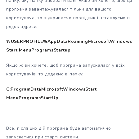
папку, яку папку вибирати вам. Якщо ви хочете, щоб ця
програма завантажувалася тільки для вашого
користувача, то відкриваємо провідник і вставляємо в
рядок адреси:
%USERPROFILE%AppDataRoamingMicrosoftWindows
Start MenuProgramsStartup
Якщо ж ви хочете, щоб програма запускалася у всіх
користувачів, то додаємо в папку:
C:ProgramDataMicrosoftWindowsStart
MenuProgramsStartUp
Все, після цих дій програма буде автоматично
запускатися при старті системи.