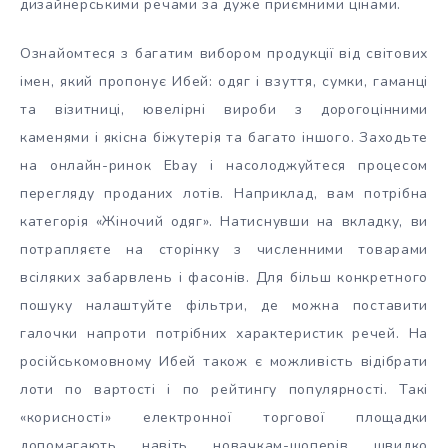
дизайнерськими речами за дуже приємними цінами.
Ознайомтеся з багатим вибором продукції від світових
імен, який пропонує Ибей: одяг і взуття, сумки, гаманці
та візитниці, ювелірні вироби з дорогоцінними
каменями і якісна біжутерія та багато іншого. Заходьте
на онлайн-ринок Ebay і насолоджуйтеся процесом
перегляду проданих лотів. Наприклад, вам потрібна
категорія «Жіночий одяг». Натиснувши на вкладку, ви
потрапляєте на сторінку з численними товарами
всіляких забарвлень і фасонів. Для більш конкретного
пошуку налаштуйте фільтри, де можна поставити
галочки напроти потрібних характеристик речей. На
російськомовному Ибей також є можливість відібрати
лоти по вартості і по рейтингу популярності. Такі
«корисності» електронної торгової площадки
допомагають навіть новачкам-шоперів швидко