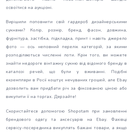
освоїтися на аукціоні.
Вирішили поповнити свій гардероб дизайнерськими
сукнями? Колір, розмір, бренд, фасон, довжина,
фурнітура, застібка, підкладка, принт і навіть джерело
фото — ось неповний перелік категорій, за якими
розподіляються численні лоти. Крім того, ви можете
знайти недороге вінтажну сукню від відомого бренду в
каталозі речей, що були у вживанні. Подібні
екземпляри в Росії коштує нечуваних грошей, але Ebay
дозволить вам придбати річ за фіксованою ціною або
викупити її на торгах. Дерзайте!
Скористайтеся допомогою Shopotam при замовленні
брендового одягу та аксесуарів на Ebay. Фахівці
сервісу-посередника викуплять бажані товари, а якщо