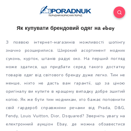
Як купувати брендовий одяг на ebay
З появою інтернет-магазинів можливості шопінгу
значно розширилися. Широкий асортимент модних
суконь, курток, штанів радує око. На перший погляд
може здатися, що придбати серед такого достатку
товарів одяг від світового бренду дуже легко. Тим не
менше, ніхто не дасть вам
гарантії, що за ціною
оригіналу ви купите в кращому випадку добре зшитий
копію. Як же бути тим модникам, хто бажає поповнити
свій гардероб справжніми речами від Prada, D&G,
Fendy, Louis Vuitton, Dior, Dsquared? Зверніть увагу на
електронний аукціон Ebay, де можна обзавестися