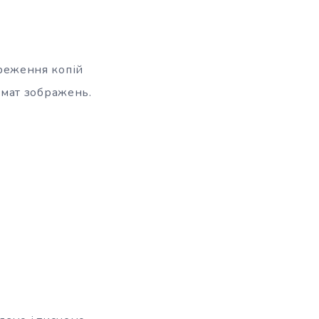
ереження копій
рмат зображень.