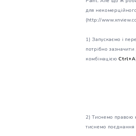
Paint. Але що ж ро
для некомерційного
(http://www.xnview.c
1) Запускаємо і пере
потрібно зазначити 
комбінацією
Ctrl+A
2) Тиснемо правою 
тиснемо поєднання