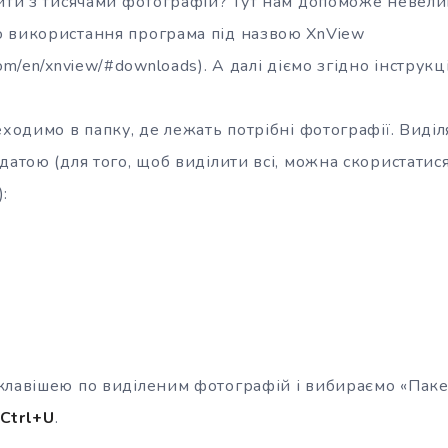
бити з тисячами фотографій? Тут нам допоможе невели
 використання програма під назвою XnView
om/en/xnview/#downloads). А далі діємо згідно інструкці
ходимо в папку, де лежать потрібні фотографії. Виділяє
датою (для того, щоб виділити всі, можна скористати
):
клавішею по виділеним фотографій і вибираємо «Паке
Ctrl+U
.