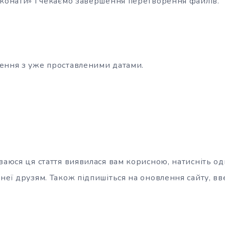
иконати» і чекаємо завершення перетворення файлів.
ення з уже проставленими датами.
ваюся ця стаття виявилася вам корисною, натисніть о
неї друзям. Також підпишіться на оновлення сайту, введ