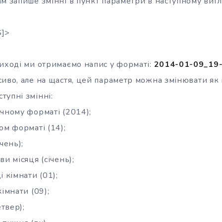
м запише змінні в пункт параметри в наступному вигл
S]>
виході ми отримаємо напис у форматі:
2014-01-09_19
иво, але на щастя, цей параметр можна змінювати як 
тупні змінні:
ачному форматі (2014);
ом форматі (14);
чень);
ви місяця (січень);
і кімнати (01);
імнати (09);
твер);