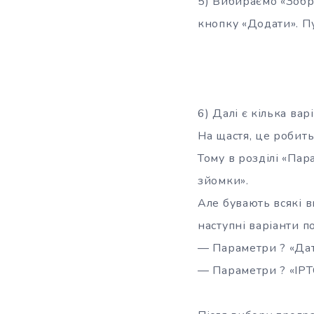
5) Вибираємо «Зобр
кнопку «Додати». Пу
6) Далі є кілька ва
На щастя, це робить
Тому в розділі «Пар
зйомки».
Але бувають всякі в
наступні варіанти п
— Параметри ? «Дат
— Параметри ? «IPT