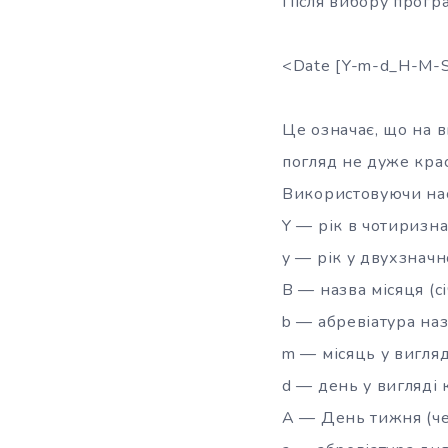
Після вибору програ
<Date [Y-m-d_H-M-
Це означає, що на 
погляд не дуже крас
Використовуючи нас
Y — рік в чотиризн
y — рік у двухзначн
B — назва місяця (сі
b — абревіатура наз
m — місяць у вигляд
d — день у вигляді к
A — День тижня (че