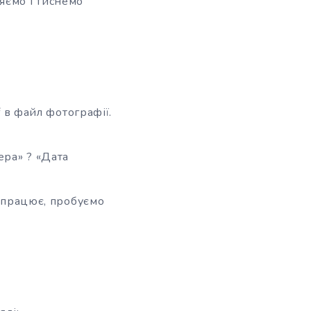
яємо і тиснемо
f в файл фотографії.
ера» ? «Дата
 спрацює, пробуємо