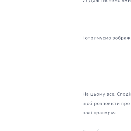
7) Далі тиснемо «В
І отримуємо зображ
На цьому все. Споді
щоб розповісти про 
полі праворуч.