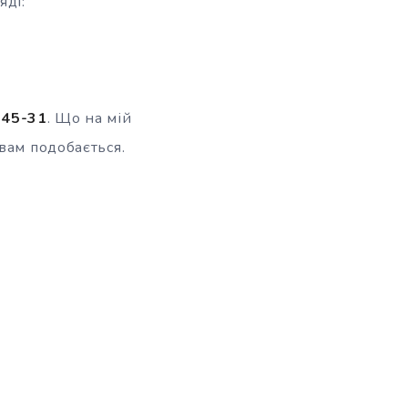
яді:
-45-31
. Що на мій
вам подобається.