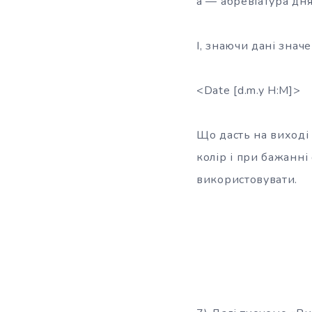
a — абревіатура дня
І, знаючи дані знач
<Date [d.m.y H:M]>
Що дасть на виході
колір і при бажанні
використовувати.