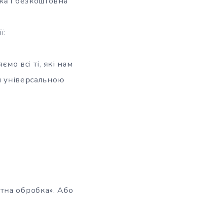
ка і безкоштовна
ї:
мо всі ті, які нам
ся універсальною
тна обробка». Або