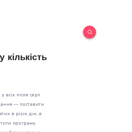
у кількість
 всіх після серії
вдання — поставити
их в різні дні, в
устити програму