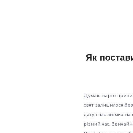
Як постави
Думаю варто припини
свят залишилося без
дату і час знімка н
різний час. Звичайн