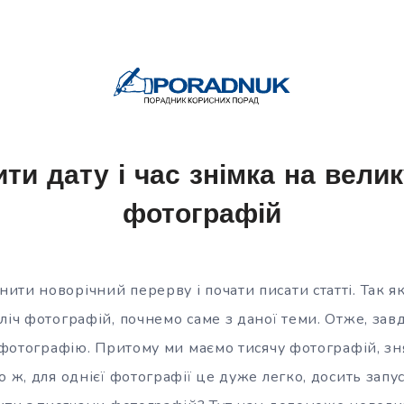
ти дату і час знімка на велик
фотографій
ти новорічний перерву і почати писати статті. Так як у
ліч фотографій, почнемо саме з даної теми. Отже, за
а фотографію. Притому ми маємо тисячу фотографій, знят
о ж, для однієї фотографії це дуже легко, досить зап