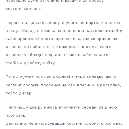
необхідно дуже ретельно підходити до вибору
хостинг-компанії.
Перше, на що слід звернути увагу, це вартість хостинг
послуг. Занадто низька ціна повинна насторожити. Від
такої пропозиції варто відмовитися, так як причиною
дешевизни найчастіше є використання неякісного
дешевого обладнання, яке не може забезпечити
стабільну роботу сайту.
Також суттєві знижки можливі в тому випадку, якщо
хостинг послуги пропонує не сам власник, а реселлер,
тобто дилер.
Найбільшу довіру мають викликати середні за ціною
пропозиції.
Звичайно, не випробувавши хостинг особисто, складно