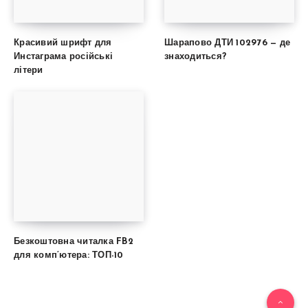
Красивий шрифт для
Шарапово ДТИ 102976 — де
Инстаграма російські
знаходиться?
літери
Безкоштовна читалка FB2
для комп’ютера: ТОП-10