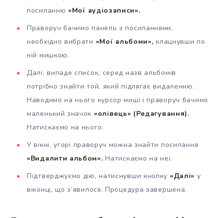
посиланню
«Мої аудіозаписи».
Праворуч бачимо панель з посиланнями,
необхідно вибрати
«Мої альбоми»,
клацнувши по
ній мишкою.
Далі, випаде список, серед назв альбомів
потрібно знайти той, який підлягає видаленню.
Наводимо на нього курсор миші і праворуч бачимо
маленький значок
«олівець» (Редагування).
Натискаємо на нього.
У вікні, угорі праворуч можна знайти посилання
«Видалити альбом».
Натискаємо на неї.
Підтверджуємо дію, натиснувши кнопку
«Далі»
у
віконці, що з’явилося. Процедура завершена.