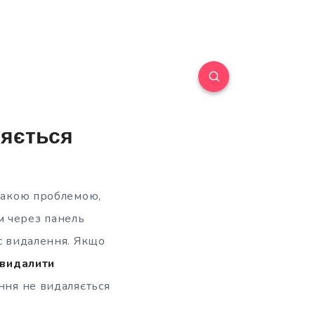
ляється
 такою проблемою,
м через панель
ес видалення. Якщо
 видалити
ення не видаляється