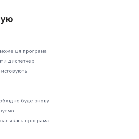
мую
и може ця програма
ити диспетчер
ристовують
еобхідно буде знову
нуємо
вас якась програма