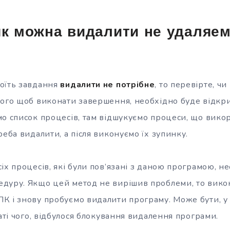
як можна видалити не удаляе
оїть завдання
видалити не потрібне
, то перевірте, ч
того щоб виконати завершення, необхідно буде відкр
мо список процесів, там відшукуємо процеси, що вико
реба видалити, а після виконуємо їх зупинку.
іх процесів, які були пов’язані з даною програмою, н
дуру. Якщо цей метод не вирішив проблеми, то вико
К і знову пробуємо видалити програму. Може бути, у 
таті чого, відбулося блокування видалення програми.