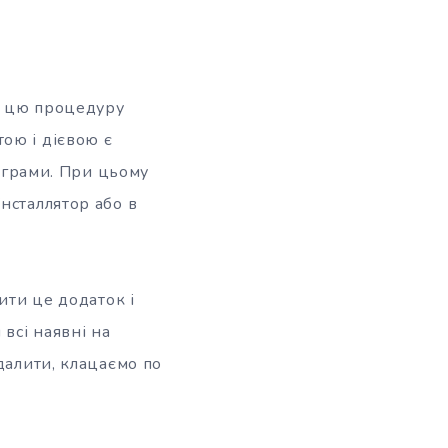
о цю процедуру
ою і дієвою є
рограми. При цьому
нсталлятор або в
ити це додаток і
всі наявні на
далити, клацаємо по