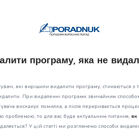
алити програму, яка не вида
увачі, які вирішили видалити програму, стикаються з
видалити. При видаленні програми звичайним способо
тувача вискакує помилка, а після переривається проц
ою проблемою, то для вас буде актуальним питання,
як
идаляється? У цій статті ми розглянемо способи видал