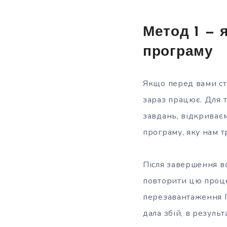
Метод 1 — 
програму
Якщо перед вами ст
зараз працює. Для 
завдань, відкриває
програму, яку нам т
Після завершення вс
повторити цю проце
перезавантаження П
дала збій, в резуль