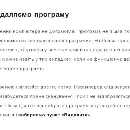
идаляємо програму
ння комп’ютера не допомогла і програма не пішла, т
допомогою спеціалізованої програмки. Найбільш прост
омогою цієї утиліти у вас є можливість видалити всі п
можна навіть у тих випадках, коли не функціонує дєї
не видно програми.
амою uninstaller досить легко. Насамперед слід запуст
відбудеться повне сканування і поки не відобразяться 
. Після цього слід вибрати програму, яку потрібно ви
 миші і
вибираємо пункт «Видалити»
.