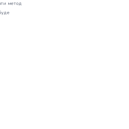
ати метод
буде