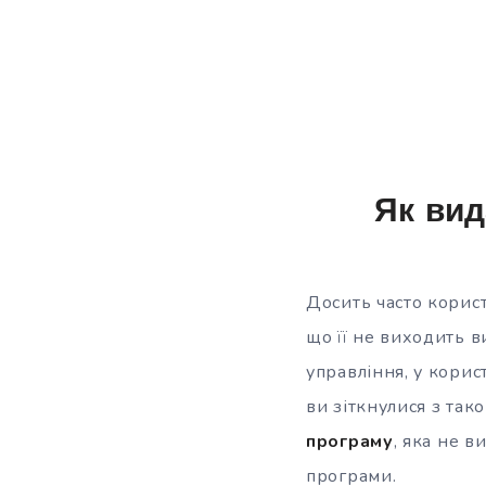
Як вид
Досить часто корист
що її не виходить 
управління, у корис
ви
зіткнулися з так
програму
, яка не в
програми.