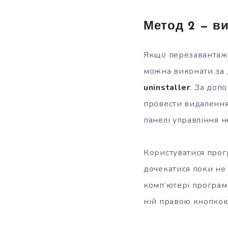
Метод 2 — в
Якщо перезавантаже
можна виконати за 
uninstaller
. За доп
провести видалення 
панелі управління 
Користуватися прогр
дочекатися поки не 
комп’ютері програми
ній правою кнопкою