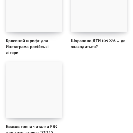
Красивий шрифт для
Шарапово ДТИ 102976 — де
Инстаграма російські
знаходиться?
літери
Безкоштовна читалка FB2
для комп’ютера: ТОП-10