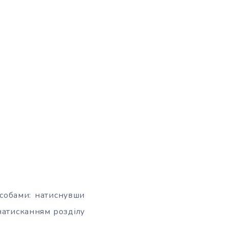
собами: натиснувши
 натисканням розділу