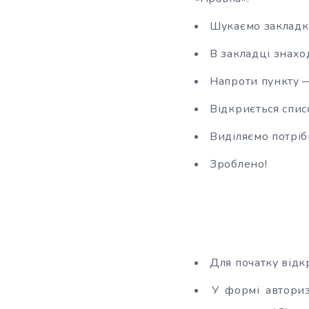
Шукаємо закладк
В закладці знаход
Напроти пункту —
Відкриється списо
Виділяємо потріб
Зроблено!
Для початку відк
У формі авториз