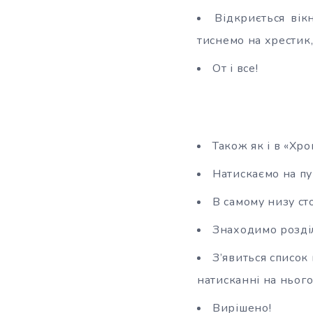
Відкриється вік
тиснемо на хрестик,
От і все!
Також як і в «Хр
Натискаємо на пу
В самому низу ст
Знаходимо розділ
З’явиться список
натисканні на нього
Вирішено!