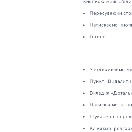
кнопкою миші.З’явит
Пересуваючи стрі
Натискаємо кнопк
Готове.
У відкриваємо м
Пункт «Видалити 
Вкладка «Детальн
Натискаємо на к
Шукаємо в перелік
Клікаємо, розгорн