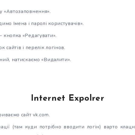
у «Автозаповнення».
имо Імена і паролі користувачів».
 кнопка «Редагувати».
к сайтів і перелік логінов.
ний, натискаємо «Видалити».
Internet Expolrer
риваємо сайт vk.com.
ації (там куди потрібно вводити логін) варто клац