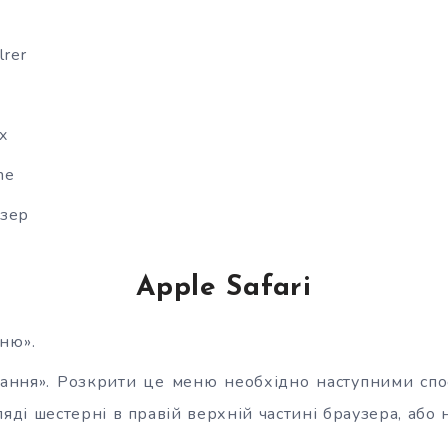
lrer
ox
me
узер
Apple Safari
ню».
ання». Розкрити це меню необхідно наступними спо
ляді шестерні в правій верхній частині браузера, або