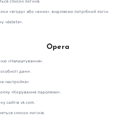
ься список логінів.
лки «вгору» або «вниз», виділяємо потрібний логін.
у «delete».
Opera
еню «Налаштування».
особисті дані».
а настройка».
нопку «Керування паролями».
у сайтів vk.com.
еться список логінів.