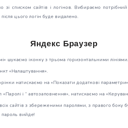
но зі списком сайтів і логінов. Вибираємо потрібний
 після цього логін буде видалено.
Яндекс Браузер
омі» шукаємо іконку з трьома горизонтальними лініями
нкт «Налаштування».
орінки натискаємо на «Показати додаткові параметри»
 «Паролі і ” автозаповнення», натискаємо на «Керува
 всіх сайтів з збереженими паролями, з правого боку б
 пароль вийде!