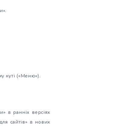
и».
у куті («Меню»).
и» в ранніх версіях
для сайтів» в нових