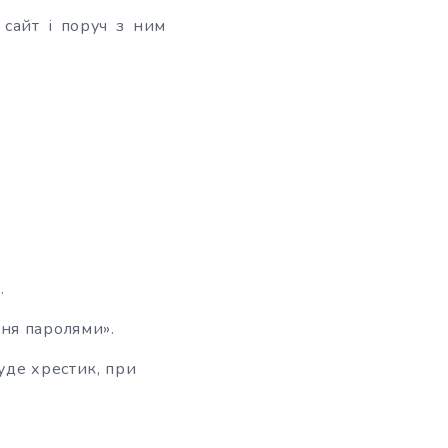
 сайт і поруч з ним
.
.
ння паролями».
уде хрестик, при