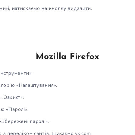
ний, натискаємо на кнопку видалити.
Mozilla Firefox
Інструменти».
егорію «Налаштування».
«Захист».
ію «Паролі».
«Збережені паролі».
о з переліком сайтів. Шукаємо vk.com.