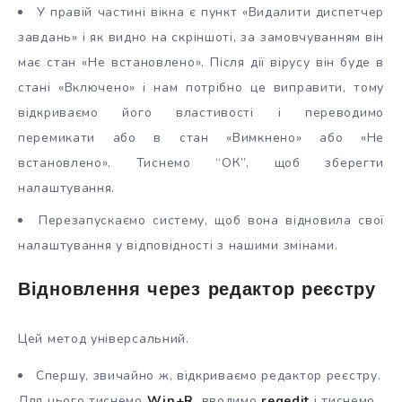
У правій частині вікна є пункт «Видалити диспетчер
завдань» і як видно на скріншоті, за замовчуванням він
має стан «Не встановлено». Після дії вірусу він буде в
стані «Включено» і нам потрібно це виправити, тому
відкриваємо його властивості і переводимо
перемикати або в стан «Вимкнено» або «Не
встановлено». Тиснемо “ОК”, щоб зберегти
налаштування.
Перезапускаємо систему, щоб вона відновила свої
налаштування у відповідності з нашими змінами.
Відновлення через редактор реєстру
Цей метод універсальний.
Спершу, звичайно ж, відкриваємо редактор реєстру.
Для цього тиснемо
Win+R
, вводимо
regedit
і тиснемо