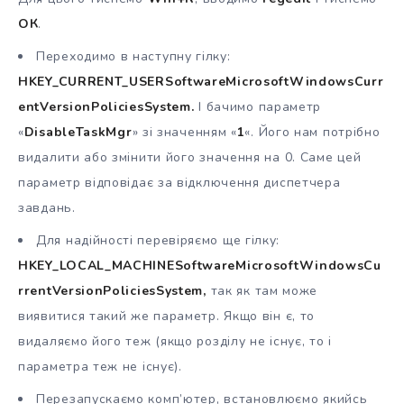
ОК
.
Переходимо в наступну гілку:
HKEY_CURRENT_USERSoftwareMicrosoftWindowsCurr
entVersionPoliciesSystem.
І бачимо параметр
«
DisableTaskMgr
» зі значенням «
1
«. Його нам потрібно
видалити або змінити його значення на 0. Саме цей
параметр відповідає за відключення диспетчера
завдань.
Для надійності перевіряємо ще гілку:
HKEY_LOCAL_MACHINESoftwareMicrosoftWindowsCu
rrentVersionPoliciesSystem,
так як там може
виявитися такий же параметр. Якщо він є, то
видаляємо його теж (якщо розділу не існує, то і
параметра теж не існує).
Перезапускаємо комп’ютер, встановлюємо якийсь