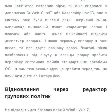
ваш комп’ютер потрапив вірус, ви вже видалили з
допомогою Dr.Web CureIT або Kasperskiy LiveCD, але в
систему вже були внесені деякі неприємні зміни,
наприклад вимкнений пункт «параметри папок і
пошуку» або навіть немає можливості відкрити
диспетчер завдань. І якщо першому випадку я вже
писав, то про друге розкажу зараз. Взагалі, після
позбавлення від вірусу я завжди раджу зробити
перевірку системних файлів стандартними засобами
ОС. І я вам теж рекомендую це зробити перед тим, як
починати діяти за інструкцією.
Відновлення через редактор
групових політик
Не підходить для базових версій Win8 і Win 7.