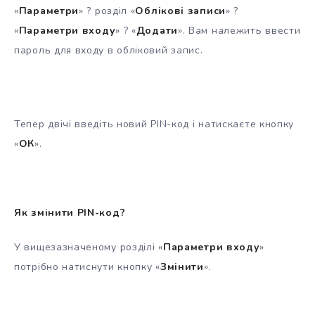
«
Параметри
» ? розділ «
Облікові записи
» ?
«
Параметри входу
» ? «
Додати
». Вам належить ввести
пароль для входу в обліковий запис.
Тепер двічі введіть новий PIN-код і натискаєте кнопку
«
ОК
».
Як змінити PIN-код?
У вищезазначеному розділі «
Параметри входу
»
потрібно натиснути кнопку «
Змінити
».