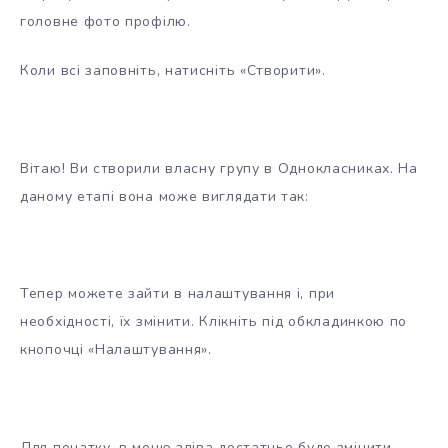
головне фото профілю.
Коли всі заповніть, натисніть «Створити».
Вітаю! Ви створили власну групу в Однокласниках. На
даному етапі вона може виглядати так:
Тепер можете зайти в налаштування і, при
необхідності, їх змінити. Клікніть під обкладинкою по
кнопочці «Налаштування».
Для початку, в меню зліва достатньо буде змінити