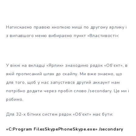
Натискаємо правою кнопкою миші по другому ярлику і
з випавшого меню вибираємо пункт «Властивості»:
У вікні на вкладці «Ярлик» знаходимо рядок «Об’єкт», в
якій прописаний шлях до скайпу. Ми вже знаємо, що
для того, щоб у нас запустився другий аккаунт нам
потрібно додати через пробіл слово /secondary. Це ми і
робимо.
Для 32-х бітних систем рядок «Об’єкт» має бути:
«C:Program FilesSkypePhoneSkype.exe» /secondary