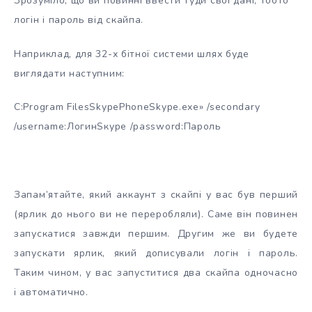
Зрозуміло, що ви повинні ввести туди свої дані, тобто
логін і пароль від скайпа.
Наприклад, для 32-х бітної системи шлях буде
виглядати наступним:
C:Program FilesSkypePhoneSkype.exe» /secondary
/username:ЛогинЅкуре /password:Пароль
Запам’ятайте, який аккаунт з скайпі у вас був перший
(ярлик до нього ви не переробляли). Саме він повинен
запускатися завжди першим. Другим же ви будете
запускати ярлик, який дописували логін і пароль.
Таким чином, у вас запуститися два скайпа одночасно
і автоматично.