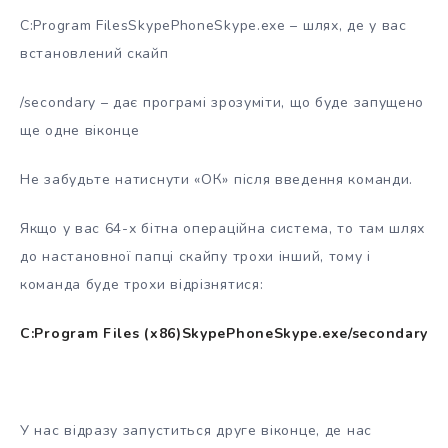
C:Program FilesSkypePhoneSkype.exe – шлях, де у вас
встановлений скайп
/secondary – дає програмі зрозуміти, що буде запущено
ще одне віконце
Не забудьте натиснути «ОК» після введення команди.
Якщо у вас 64-х бітна операційна система, то там шлях
до настановної папці скайпу трохи інший, тому і
команда буде трохи відрізнятися:
C:Program Files (x86)SkypePhoneSkype.exe
/secondary
У нас відразу запуститься друге віконце, де нас