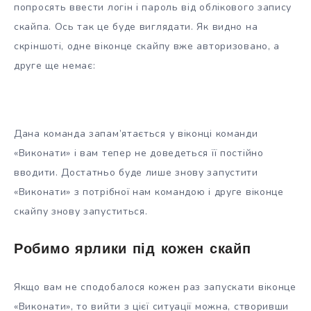
попросять ввести логін і пароль від облікового запису
скайпа. Ось так це буде виглядати. Як видно на
скріншоті, одне віконце скайпу вже авторизовано, а
друге ще немає:
Дана команда запам’ятається у віконці команди
«Виконати» і вам тепер не доведеться її постійно
вводити. Достатньо буде лише знову запустити
«Виконати» з потрібної нам командою і друге віконце
скайпу знову запуститься.
Робимо ярлики під кожен скайп
Якщо вам не сподобалося кожен раз запускати віконце
«Виконати», то вийти з цієї ситуації можна, створивши