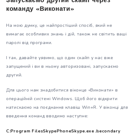
Запускаємо другий скайп через
команду «Виконати»
На мою думку, це найпростіший спосіб, який не
вимагає особливих знань і дій, також не світить ваші
паролі від програми.
І так, давайте уявимо, що один скайп у нас вже
запущений і ви в ньому авторизовані, запускаємо
другий.
Для цього нам знадобитися віконце «Виконати» в
операційній системі Windows. Щоб його відкрити
натискаємо на поєднання клавіш Win+R. У віконці для
введення команд вводимо наступне:
C:Program FilesSkypePhoneSkype.exe /secondary