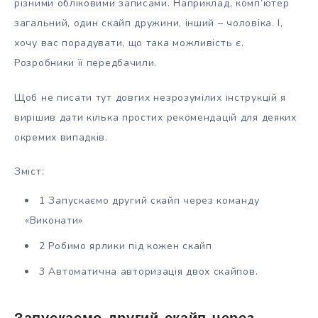
різними обліковими записами. Наприклад, комп’ютер
загальний, один скайп дружини, інший – чоловіка. І,
хочу вас порадувати, що така можливість є.
Розробники її передбачили.
Щоб не писати тут довгих незрозумілих інструкцій я
вирішив дати кілька простих рекомендацій для деяких
окремих випадків.
Зміст:
1 Запускаємо другий скайп через команду
«Виконати»
2 Робимо ярлики під кожен скайп
3 Автоматична авторизація двох скайпов.