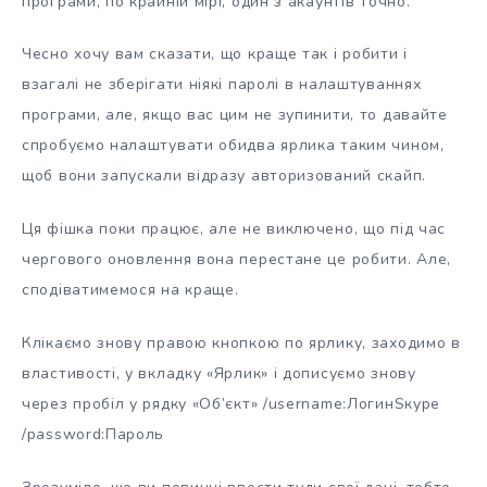
програми, по крайній мірі, один з акаунтів точно.
Чесно хочу вам сказати, що краще так і робити і
взагалі не зберігати ніякі паролі в налаштуваннях
програми, але, якщо вас цим не зупинити, то давайте
спробуємо налаштувати обидва ярлика таким чином,
щоб вони запускали відразу авторизований скайп.
Ця фішка поки працює, але не виключено, що під час
чергового оновлення вона перестане це робити. Але,
сподіватимемося на краще.
Клікаємо знову правою кнопкою по ярлику, заходимо в
властивості, у вкладку «Ярлик» і дописуємо знову
через пробіл у рядку «Об’єкт» /username:ЛогинЅкуре
/password:Пароль