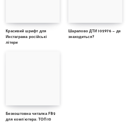
Красивий шрифт для
Шарапово ДТИ 102976 — де
Инстаграма російські
знаходиться?
літери
Безкоштовна читалка FB2
для комп’ютера: ТОП-10