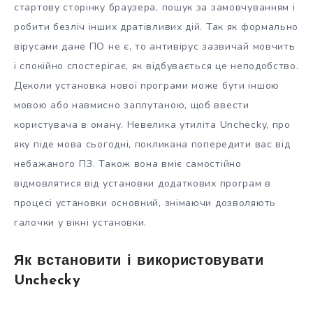
стартову сторінку браузера, пошук за замовчуванням і
робити безліч інших дратівливих дій. Так як формально
вірусами дане ПО не є, то антивірус зазвичай мовчить
і спокійно спостерігає, як відбувається це неподобство.
Деколи установка нової програми може бути іншою
мовою або навмисно заплутаною, щоб ввести
користувача в оману. Невелика утиліта Unchecky, про
яку піде мова сьогодні, покликана попередити вас від
небажаного ПЗ. Також вона вміє самостійно
відмовлятися від установки додаткових програм в
процесі установки основний, знімаючи дозволяють
галочки у вікні установки.
Як встановити і використовувати
Unchecky