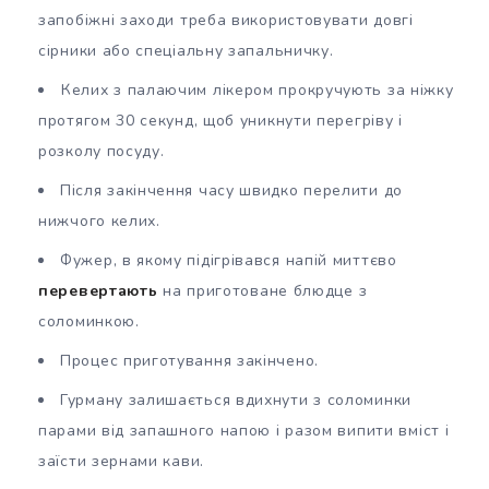
запобіжні заходи треба використовувати довгі
сірники або спеціальну запальничку.
Келих з палаючим лікером прокручують за ніжку
протягом 30 секунд, щоб уникнути перегріву і
розколу посуду.
Після закінчення часу швидко перелити до
нижчого келих.
Фужер, в якому підігрівався напій миттєво
перевертають
на приготоване блюдце з
соломинкою.
Процес приготування закінчено.
Гурману залишається вдихнути з соломинки
парами від запашного напою і разом випити вміст і
заїсти зернами кави.