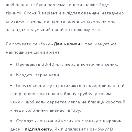
щоб зерна не були пересмаженими інакше буде
гірчити. Схожий варіант є з підпалюванням, нагадуємо
справжні італійці не палять, але в сучасних нічних
закладах полум’яний напій на першому місці.
Як готувати самбуку
«Два келихи»
, так іменується
найпоширеніший варіант:
Наливають 30-40 мл лікеру в коньячний келих.
Кладуть зерна кави.
Беруть серветку і протикають її посередині, в цей
отвір пропускають коктейльну трубочку таким
чином, щоб коли серветка лягла на блюдце короткий
кінець соломинки дивився вгору.
Ставлять коньячний келих на склянку з широким
дном і
підпалюють
. Як підпалювати самбуку? В