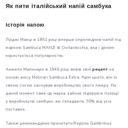
Як пити італійський напій самбука
Історія напою
Луїджі Манці в 1851 році вперше оприлюднив напій під
маркою Sambuca MANZI di Civitavecchia, яка і донині
користується популярністю.
Анжело Малинари в 1945 році вивів свій
рецепт
на
основі анісу Molinari Sambuca Extra. Крім цього, він зі
своєю сім’єю заснував виробництво свого лікеру. На
даний момент саме ця марка займає лідируючі позиції
у виробництві самбуки, які складають 70% від усіх
поставок.
Також рекомендуємо прочитати:Король Gambrinus