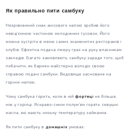
Як правильно пити самбуку
Незрівнянний смак анісового напою зробив його
невід’ємною частиною молодіжних тусовок. Його
можна зустріти в меню самих знаменитих ресторанів і
клубів. Ефектна подача лікеру грає на руку власникам
закладів. Багато замовляють самбуку заради того, щоб
побачити, як бармен майстерно володіє своєю
справою подачі самбуки. Видовище засноване на
горінні напою.
Чому самбука горить, коли в ній
фортеці
не більше,
ніж у горілці. Яскраво-синім полум’ям горять сивушні
масла, які мають низьку температуру займання.
Як пити самбуку в
домашніх
умовах: