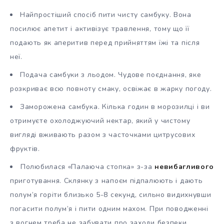
Найпростіший спосіб пити чисту самбуку. Вона
посилює апетит і активізує травлення, тому що її
подають як аперитив перед прийняттям їжі та після
неї.
Подача самбуки з льодом. Чудове поєднання, яке
розкриває всю повноту смаку, освіжає в жарку погоду.
Заморожена самбука. Кілька годин в морозилці і ви
отримуєте охолоджуючий нектар, який у чистому
вигляді вживають разом з часточками цитрусових
фруктів.
Полюбилася «Палаюча стопка» з-за
невибагливого
приготування. Склянку з напоєм підпалюють і дають
полум’я горіти близько 5-8 секунд, сильно видихнувши
погасити полум’я і пити одним махом. При поводженні
з вогнем треба не забувати про заходи безпеки,