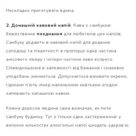
Нескладно приготувати вдома.
2. Домашній кавовий напій
. Кава з самбукою
божественне
поєднання
для любителів цих напоїв.
Самбуку додають в кавовий напій для додання
солодощі та пікантності в пропорції одна частина
анісового лікеру і чотири частини кави еспресо.
Співвідношення в залежності від бажання і смакових
уподобань змінюється. Допускається вживати окремо,
гурмани п’ють лікер маленькими ковтками згодом
запивають запашною кавою.
Кожна доросла людина сама визначає, як пити
самбуку будинку. Тут є тільки одне застереження: у
великих кількостях алкогольні напої шкодять здоров’ю.