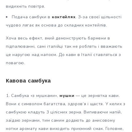
видихніть повітря.
Подача самбуки в
коктейлях
. З-за своєї щільності
чудово лягає як основа до складних коктейлів.
Хоча весь ефект, який демонструють бармени в
підпалюванні, самі італійці так не роблять і вважають
це наругою над напоєм. До кави в Італії ставляться з
повагою.
Кавова самбука
1. Самбука «з мушками»,
мушки
— це зернятка кави.
Вони є символом багатства, здоров’я і щастя. У келих з
самбукою кладуть 3 цілісних зерна. Випиваючи напій,
заїдаю зернами, тим самим додають до анисовому
нотки аромату кави виходить приємний смак. Головне,