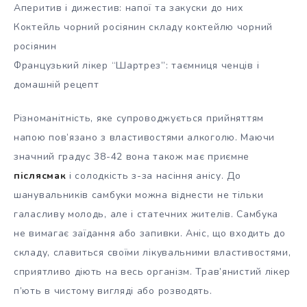
Аперитив і дижестив: напої та закуски до них
Коктейль чорний росіянин складу коктейлю чорний
росіянин
Французький лікер “Шартрез”: таємниця ченців і
домашній рецепт
Різноманітність, яке супроводжується прийняттям
напою пов’язано з властивостями алкоголю. Маючи
значний градус 38-42 вона також має приємне
післясмак
і солодкість з-за насіння анісу. До
шанувальників самбуки можна віднести не тільки
галасливу молодь, але і статечних жителів. Самбука
не вимагає заїдання або запивки. Аніс, що входить до
складу, славиться своїми лікувальними властивостями,
сприятливо діють на весь організм. Трав’янистий лікер
п’ють в чистому вигляді або розводять.