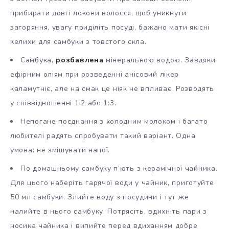
прибирати довгі локони волосся, щоб уникнути
загоряння, увагу приділіть посуді, бажано мати якісні
келихи для самбуки з товстого скла.
Самбука,
розбавлена
мінеральною водою. Завдяки
ефірним оліям при розведенні анісовий лікер
каламутніє, але на смак це ніяк не впливає. Розводять
у співвідношенні 1:2 або 1:3.
Непогане поєднання з холодним молоком і багато
любителі радять спробувати такий варіант. Одна
умова: не змішувати напої.
По домашньому самбуку п’ють з керамічної чайника.
Для цього наберіть гарячої води у чайник, приготуйте
50 мл самбуки. Злийте воду з посудини і тут же
налийте в нього самбуку. Потрясіть, вдихніть пари з
носика чайника і випийте перед вдиханням добре