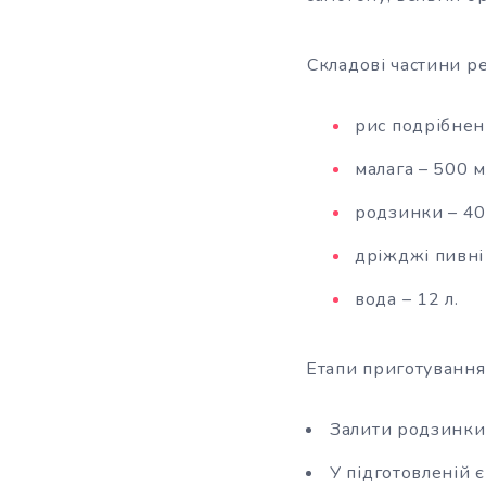
Складові частини р
рис подрібнени
малага – 500 м
родзинки – 40
дріжджі пивні 
вода – 12 л.
Етапи приготування
Залити родзинки 
У підготовленій 