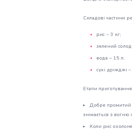
Складові частини р
рис – 3 кг;
зелений солод 
вода – 15 л;
сухі дріжджі –
Етапи приготування
Добре промитий р
знімається з вогню і
Коли рис охолоне