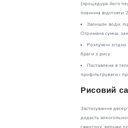
(процедура його пе
повинна відстояти 
Залишок води, під
Отримана суміш, зак
Розлучені згідно
браги з рису.
Поставлена в тепл
профільтрувати і пр
Рисовий са
Застосування десерт
додасть алкогольно
самогону, вельми о