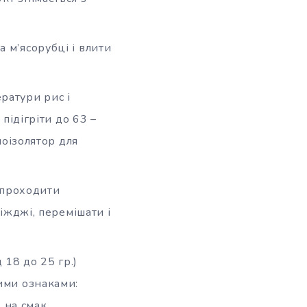
а м’ясорубці і влити
ратури рис і
 підігріти до 63 –
лоізолятор для
е проходити
ріжджі, перемішати і
 18 до 25 гр.)
кими ознаками:
 на смак.