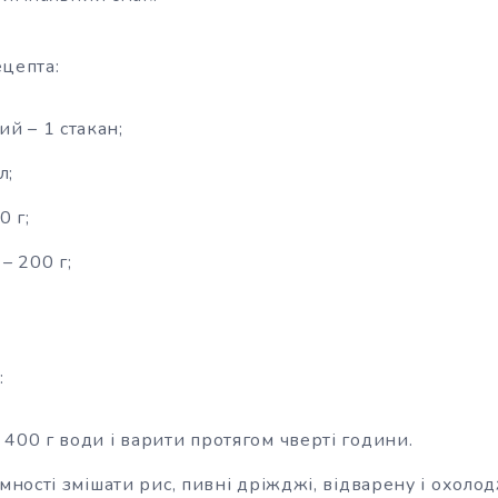
ецепта:
й – 1 стакан;
л;
0 г;
– 200 г;
:
400 г води і варити протягом чверті години.
ємності змішати рис, пивні дріжджі, відварену і охол