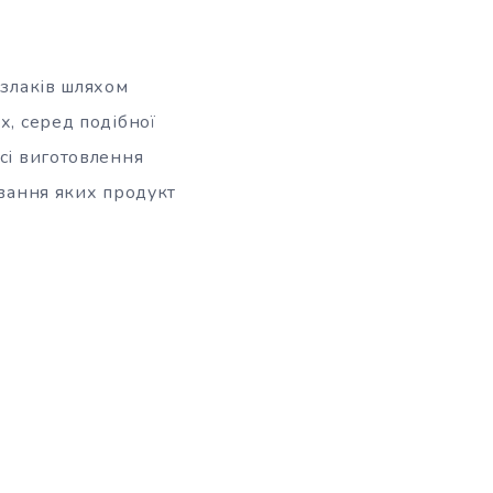
 злаків шляхом
х, серед подібної
есі виготовлення
ування яких продукт