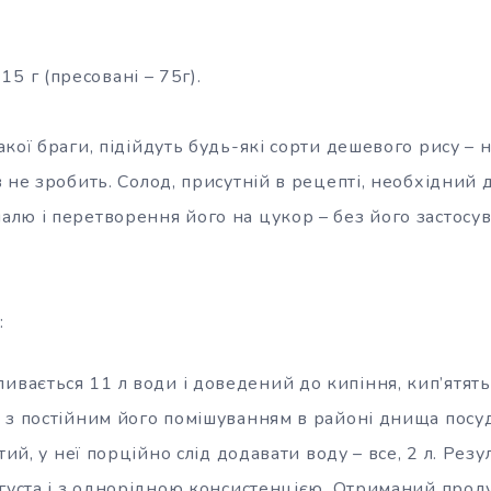
15 г (пресовані – 75г).
кої браги, підійдуть будь-які сорти дешевого рису – н
 не зробить. Солод, присутній в рецепті, необхідний 
лю і перетворення його на цукор – без його застосу
:
ивається 11 л води і доведений до кипіння, кип’ятять
 з постійним його помішуванням в районі днища посуд
тий, у неї порційно слід додавати воду – все, 2 л. Рез
густа і з однорідною консистенцією. Отриманий проду