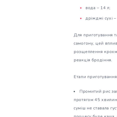
вода – 14 л;
дріжджі сухі – 
Для приготування та
самогону, цей вплив
розщеплення крохма
реакція бродіння.
Етапи приготування
Промитий рис зал
протягом 45 хвилин
суміш не ставала гус
процесу буде каша, 