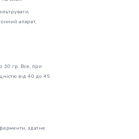
фільтрувати,
гонний апарат,
 30 гр. Все, при
цністю від 40 до 45
 ферменти, здатне