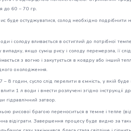
я до 60 – 70 гр.
 рис буде остуджуватися, солод необхідно подрібнити н
оди і солоду вливається в остиглий до потрібної темпе
 випадку, якщо суміш рису і
солоду перемерзла, її слід
німається з вогню і закутується в ковдру або інший теп
кого охолодження.
7 – 8 годин, сусло слід перелити в ємність, у якій буд
влити 1 л води і внести розлучені згідно інструкції д
и гідравлічний затвор.
ньою рисової брагою переноситься в темне і тепле (від
инна відіграти. Завершення процесу буде видно за та
ьбашок газу закінчився, брага стала світліше і гірчить