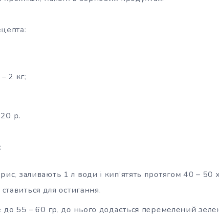
ецепта:
– 2 кг;
 20 р.
:
ис, заливають 1 л води і кип’ятять протягом 40 – 50 х
 ставиться для остигання.
 до 55 – 60 гр, до нього додається перемелений зеле