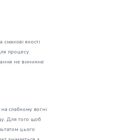
а смакові якості
для процесу
вання не виникне
 на слабкому вогні
у. Для того щоб
ультатом цього
кт знімається з