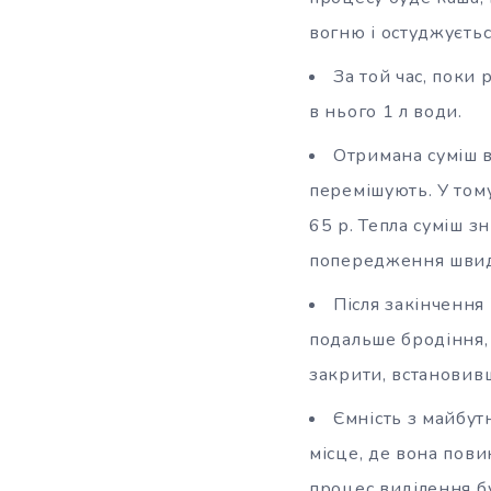
вогню і остуджуєтьс
За той час, поки
в нього 1 л води.
Отримана суміш в
перемішують. У тому
65 р. Тепла суміш з
попередження швид
Після закінчення 
подальше бродіння, 
закрити, встановивш
Ємність з майбут
місце, де вона пов
процес виділення бул