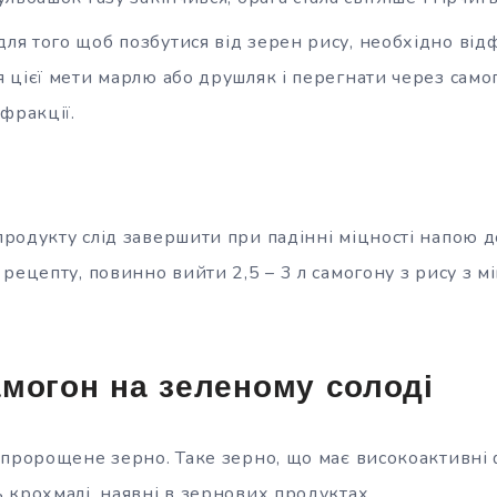
для того щоб позбутися від зерен рису, необхідно від
 цієї мети марлю або друшляк і перегнати через само
фракції.
одукту слід завершити при падінні міцності напою до
рецепту, повинно вийти 2,5 – 3 л самогону з рису з мі
могон на зеленому солоді
 пророщене зерно. Таке зерно, що має високоактивні
 крохмалі, наявні в зернових продуктах.