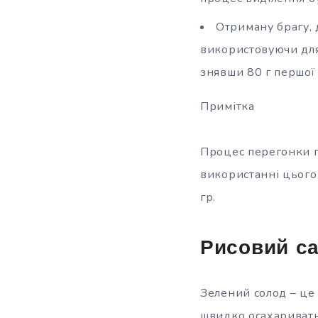
Отриману брагу, 
використовуючи для
знявши 80 г першої 
Примітка
Процес перегонки пр
використанні цього 
гр.
Рисовий са
Зелений солод – це
швидко осахаривать