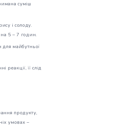
римана суміш
ису і солоду.
на 5 – 7 годин.
н для майбутньої
і реакції, її слід
вання продукту,
ніх умовах –