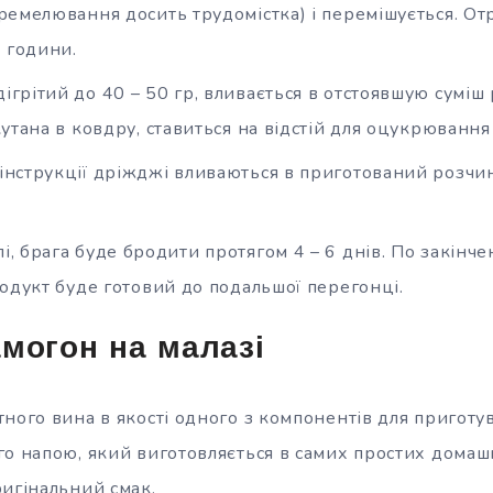
ремелювання досить трудомістка) і перемішується. От
2 години.
ігрітий до 40 – 50 гр, вливається в отстоявшую суміш р
утана в ковдру, ставиться на відстій для оцукрювання 
 інструкції дріжджі вливаються в приготований розчи
і, брага буде бродити протягом 4 – 6 днів. По закінченн
одукт буде готовий до подальшої перегонці.
могон на малазі
ного вина в якості одного з компонентів для приготу
го напою, який виготовляється в самих простих домаш
ригінальний смак.