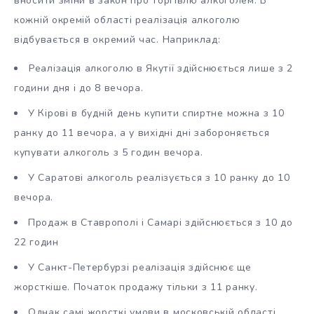
вносити зміни в закон про торгівлю алкоголем. В
кожній окремій області реалізація алкоголю
відбувається в окремий час. Наприклад:
Реалізація алкоголю в Якутії здійснюється лише з 2
години дня і до 8 вечора.
У Кірові в будній день купити спиртне можна з 10
ранку до 11 вечора, а у вихідні дні забороняється
купувати алкоголь з 5 годин вечора.
У Саратові алкоголь реалізується з 10 ранку до 10
вечора.
Продаж в Ставрополі і Самарі здійснюється з 10 до
22 годин
У Санкт-Петербурзі реалізація здійснює ще
жорсткіше. Початок продажу тільки з 11 ранку.
Однак самі жорсткі умови в московській області.