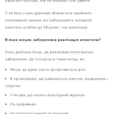
набагато частіше, ніж ми можемо собі уявити.
У зв’язку з цим держава збирається приймати
посилювати закони, які забороняють купувати
алкоголь особам до 18 років і час реалізації.
В яких місцях заборонена реалізація алкоголю?
Існує декілька місць, де реалізація категорично
заборонена. Це стосується таких місць, як:
Місця, де дуже часто зустрічаються діти.
В організаціях, що займаються освітою, медициною і
спортом.
У місцях, що носять культурний відтінок.
На заправках.
На території ринків та вокзалів.