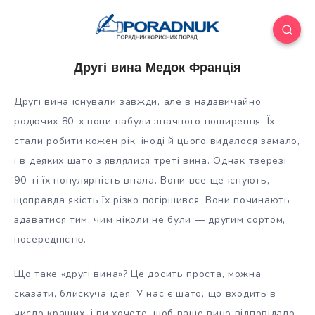
Другі вина Медок Франція
Другі вина існували завжди, але в надзвичайно
родючих 80-х вони набули значного поширення. Їх
стали робити кожен рік, іноді й цього видалося замало,
і в деяких шато з’являлися треті вина. Однак тверезі
90-ті їх популярність впала. Вони все ще існують,
щоправда якість їх різко
погіршився. Вони починають
здаватися тим, чим ніколи не були — другим сортом,
посередністю.
Що таке «другі вина»? Це досить проста, можна
сказати, блискуча ідея. У нас є шато, що входить в
число кращих, і ви хочете, щоб ваше вино відповідало