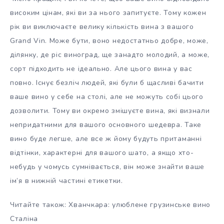
високим цінам, які ви за нього запитуєте. Тому кожен
рік ви виключаєте велику кількість вина з вашого
Grand Vin. Може бути, воно недостатньо добре, може,
ділянку, де ріс виноград, ще занадто молодий, а може,
сорт підходить не ідеально. Але цього вина у вас
повно. Існує безліч людей, які були б щасливі бачити
ваше вино у себе на столі, але не можуть собі цього
дозволити. Тому ви окремо змішуєте вина, які визнали
непридатними для вашого основного шедевра. Таке
вино буде легше, але все ж йому будуть притаманні
відтінки, характерні для вашого шато, а якщо хто-
небудь у чомусь сумнівається, він може знайти ваше
ім’я в нижній частині етикетки.
Читайте також: Хванчкара: улюблене грузинське вино
Сталіна