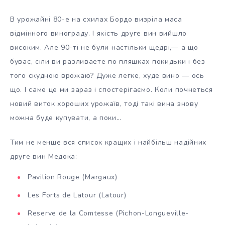
В урожайні 80-е на схилах Бордо визріла маса
відмінного винограду. І якість друге вин вийшло
високим. Але 90-ті не були настільки щедрі,— а що
буває, сіли ви разливаете по пляшках покидьки і без
того скудною врожаю? Дуже легке, худе вино — ось
що. І саме це ми зараз і спостерігаємо. Коли почнеться
новий виток хороших урожаїв, тоді такі вина знову
можна буде купувати, а поки…
Тим не менше вся список кращих і найбільш надійних
друге вин Медока:
Pavilion Rouge (Margaux)
Les Forts de Latour (Latour)
Reserve de la Comtesse (Pichon-Longueville-