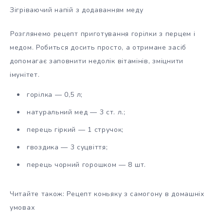
Зігріваючий напій з додаванням меду
Розглянемо рецепт приготування горілки з перцем і
медом. Робиться досить просто, а отримане засіб
допомагає заповнити недолік вітамінів, зміцнити
імунітет.
горілка — 0,5 л;
натуральний мед — 3 ст. л.;
перець гіркий — 1 стручок;
гвоздика — 3 суцвіття;
перець чорний горошком — 8 шт.
Читайте також: Рецепт коньяку з самогону в домашніх
умовах