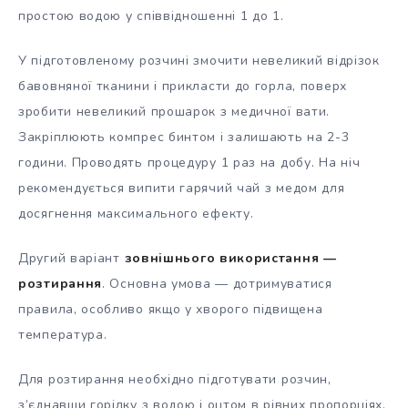
простою водою у співвідношенні 1 до 1.
У підготовленому розчині змочити невеликий відрізок
бавовняної тканини і прикласти до горла, поверх
зробити невеликий прошарок з медичної вати.
Закріплюють компрес бинтом і залишають на 2-3
години. Проводять процедуру 1 раз на добу. На ніч
рекомендується випити гарячий чай з медом для
досягнення максимального ефекту.
Другий варіант
зовнішнього використання —
розтирання
. Основна умова — дотримуватися
правила, особливо якщо у хворого підвищена
температура.
Для розтирання необхідно підготувати розчин,
з’єднавши горілку з водою і оцтом в рівних пропорціях.