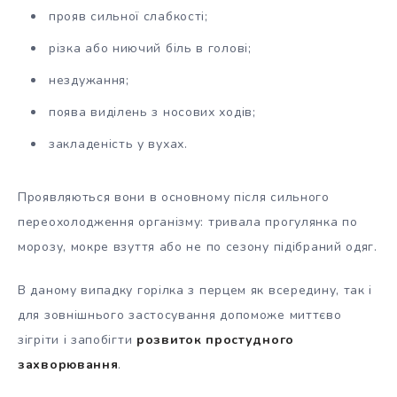
прояв сильної слабкості;
різка або ниючий біль в голові;
нездужання;
поява виділень з носових ходів;
закладеність у вухах.
Проявляються вони в основному після сильного
переохолодження організму: тривала прогулянка по
морозу, мокре взуття або не по сезону підібраний одяг.
В даному випадку горілка з перцем як всередину, так і
для зовнішнього застосування допоможе миттєво
зігріти і запобігти
розвиток простудного
захворювання
.