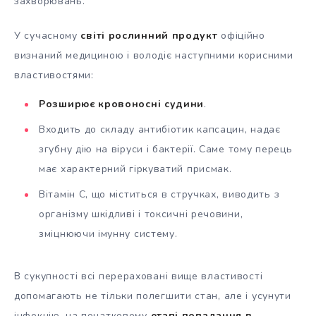
захворювань.
У сучасному
світі рослинний продукт
офіційно
визнаний медициною і володіє наступними корисними
властивостями:
Розширює кровоносні судини
.
Входить до складу антибіотик капсацин, надає
згубну дію на віруси і бактерії. Саме тому перець
має характерний гіркуватий присмак.
Вітамін С, що міститься в стручках, виводить з
організму шкідливі і токсичні речовини,
зміцнюючи імунну систему.
В сукупності всі перераховані вище властивості
допомагають не тільки полегшити стан, але і усунути
інфекцію, на початковому
етапі попадання в