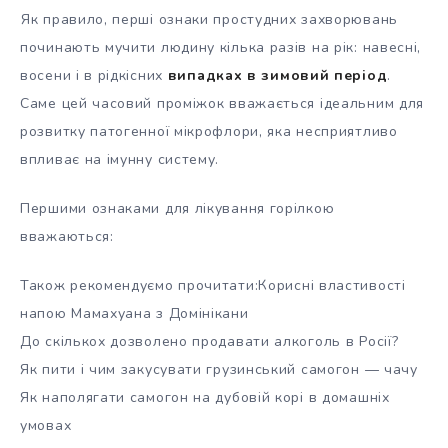
Як правило, перші ознаки простудних захворювань
починають мучити людину кілька разів на рік: навесні,
восени і в рідкісних
випадках в зимовий період
.
Саме цей часовий проміжок вважається ідеальним для
розвитку патогенної мікрофлори, яка несприятливо
впливає на імунну систему.
Першими ознаками для лікування горілкою
вважаються:
Також рекомендуємо прочитати:Корисні властивості
напою Мамахуана з Домінікани
До скількох дозволено продавати алкоголь в Росії?
Як пити і чим закусувати грузинський самогон — чачу
Як наполягати самогон на дубовій корі в домашніх
умовах