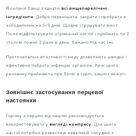
В скляній банці з’єднати
всі вищеперелічені
інгредієнти
. Добре перемішати, закрити і прибрати в
холодильник на 3-5 днів. Щодня струшувати вміст.
Після відфільтрувати отриманий настій і приймати по 2
столові ложки 2 рази в день, бажано під час їжі.
Протизапальні властивості меду дозволяють швидко і
ефективно поброть інфекцію організмі. Крім цього,
речовину приймають при болю в горлі, кашлі і нежиті.
Зовнішнє застосування перцевої
настоянки
Горілку з перцем від кашлю рекомендується
використовувати у
вигляді компресу
. Для цього
настій потрібно розвести в невеликій посудині з