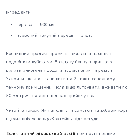
Інгредієнти:
горілка — 500 мл;
червоний пекучий перець — 3 шт.
Рослинний продукт промити, видалити насіння і
подрібнити кубиками. В скляну банку з кришкою
вилити алкоголь і додати подрібнений інгредієнт.
Закрити щільно і залишити на 2 тижні холодному,
темному приміщенні. Після відфільтрувати, вживати по
50 мл тричі на день під час прийому їжі.
Читайте також: Як наполягати самогон на дубовій корі
в домашніх условияхКоктейль від застуди
Ефективний лікарський засіб
при появі перших