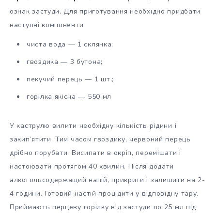
ознак застуди. Для приготування необхідно придбати
наступні компоненти:
чиста вода — 1 склянка;
гвоздика — 3 бутона;
пекучий перець — 1 шт.;
горілка якісна — 550 мл
У каструлю вилити необхідну кількість рідини і
закип’ятити. Тим часом гвоздику, червоний перець
дрібно порубати. Висипати в окріп, перемішати і
настоювати протягом 40 хвилин. Після додати
алкогольсодержащий напій, прикрити і залишити на 2-
4 години. Готовий настій процідити у відповідну тару.
Приймають перцеву горілку від застуди по 25 мл під