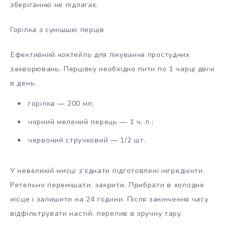
зберіганню не підлягає.
Горілка з сумішшю перців
Ефективний коктейль для лікування простудних
захворювань. Перцівку необхідно пити по 1 чарці двічі
в день.
горілка — 200 мл;
чорний мелений перець — 1 ч. л.;
червоний стручковий — 1/2 шт.
У невеликій мисці з’єднати підготовлені інгредієнти.
Ретельно перемішати, закрити. Прибрати в холодне
місце і залишити на 24 години. Після закінчення часу
відфільтрувати настій, перелив в зручну тару.