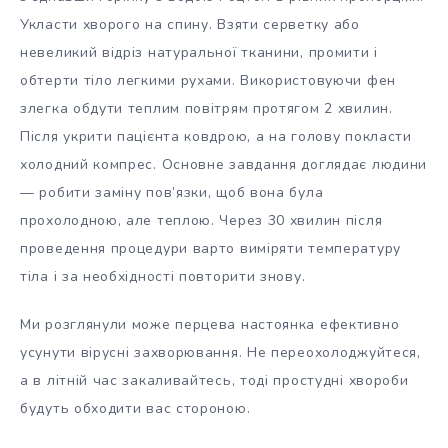
Укласти хворого на спину. Взяти серветку або
невеликий відріз натуральної тканини, промити і
обтерти тіло легкими рухами. Використовуючи фен
злегка обдути теплим повітрям протягом 2 хвилин.
Після укрити пацієнта ковдрою, а на голову покласти
холодний компрес. Основне завдання доглядає людини
— робити заміну пов’язки, щоб вона була
прохолодною, але теплою. Через 30 хвилин після
проведення процедури варто виміряти температуру
тіла і за необхідності повторити знову.
Ми розглянули може перцева настоянка ефективно
усунути вірусні захворювання. Не переохолоджуйтеся,
а в літній час закаливайтесь, тоді простудні хвороби
будуть обходити вас стороною.