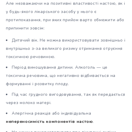
Але незважаючи на позитивні властивості настою, як і
у будь-якого лікарського засобу у нього є
протипоказання, при яких прийом варто обмежити або
припинити зовсім:
Дитячий вік. Не можна використовувати зовнішньо і
внутрішньо з-за великого ризику отримання отруєння
токсичною речовиною.
Період виношування дитини. Алкоголь — це
токсична речовина, що негативно відбивається на
формуванні і розвитку плоду.
Під час грудного вигодовування, так як передається
через молоко матері.
Алергічна реакція або індивідуальна
непереносимість компонентів настою
.