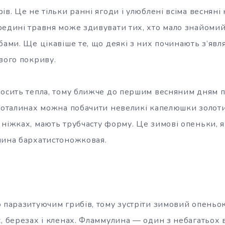
ів. Це не тільки ранні ягоди і улюблені всіма весняні 
редині травня може здивувати тих, хто мало знайоми
бами. Ще цікавіше те, що деякі з них починають з’явл
вого покриву.
досить тепла, тому ближче до першим весняним дням п
проталинах можна побачити невеликі капелюшки золот
ніжках, мають трубчасту форму. Це зимові опеньки, я
лина бархатистоножковая.
о паразитуючим грибів, тому зустріти зимовий опеньо
, березах і кленах. Фламмулина — один з небагатьох ви