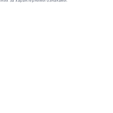
уйних за характерними ознаками.