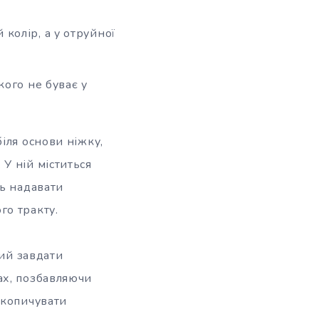
колір, а у отруйної
кого не буває у
іля основи ніжку,
У ній міститься
ть надавати
го тракту.
ний завдати
ах, позбавляючи
акопичувати