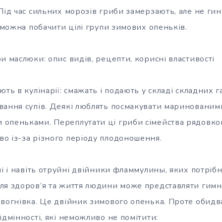
Під час сильних морозів гриби замерзають, але не гин
у можна побачити цілі групи зимових опеньків.
и маслюки: опис видів, рецепти, корисні властивості
ють в кулінарії: смажать і подають у складі складних 
вання супів. Деякі люблять посмакувати маринованими
опеньками. Переплутати ці гриби сімейства рядовкови
о із-за різного періоду плодоношення.
ні і навіть отруйні двійники фламмулины, яких потрібн
ля здоров’я та життя людини може представляти гимн
 вогнівка. Це двійник зимового опенька. Проте обид
ідмінності, які неможливо не помітити: