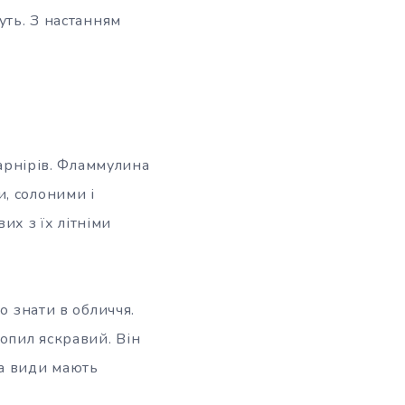
уть. З настанням
гарнірів. Фламмулина
, солоними і
х з їх літніми
о знати в обличчя.
опил яскравий. Він
ва види мають