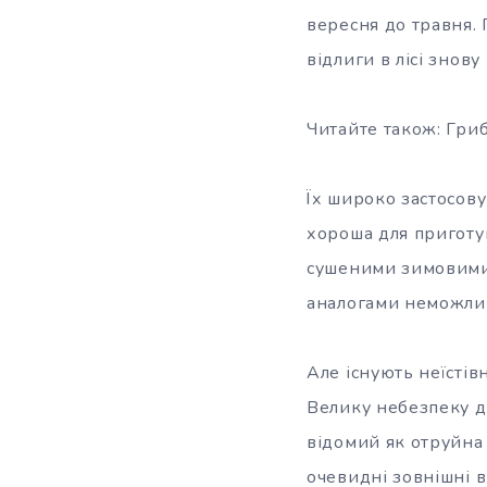
вересня до травня. 
відлиги в лісі знов
Читайте також: Гриб
Їх широко застосову
хороша для приготу
сушеними зимовими 
аналогами неможлив
Але існують неїстів
Велику небезпеку д
відомий як отруйна
очевидні зовнішні в