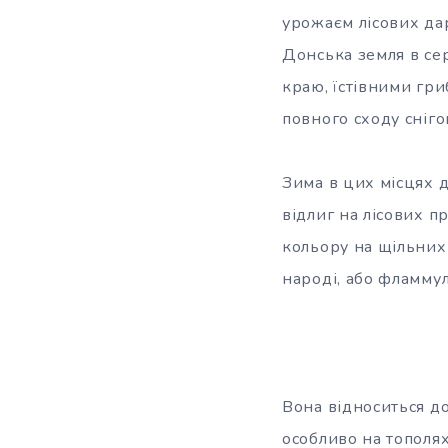
урожаєм лісових дар
Донська земля в се
краю, їстівними гри
повного сходу сніго
Зима в цих місцях 
відлиг на лісових 
кольору на щільних 
народі, або фламму
Вона відноситься д
особливо на тополях