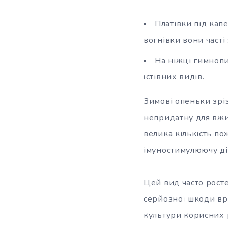
Платівки під кап
вогнівки вони часті
На ніжці гимнопи
їстівних видів.
Зимові опеньки зріз
непридатну для вжи
велика кількість п
імуностимулюючу ді
Цей вид часто росте
серйозної шкоди вр
культури корисних 