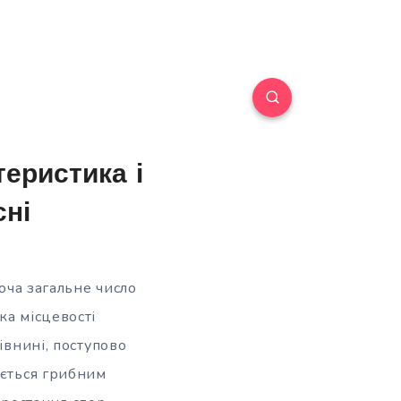
теристика і
сні
хоча загальне число
ка місцевості
івнині, поступово
ається грибним