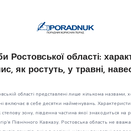
иби Ростовської області: харак
ис, як ростуть, у травні, наве
товській області представлені лише кількома назвами, 
ні включає в себе десятки найменувань. Характеристи
 степову зону, південна частина якої знаходиться на р
ір’я Північного Кавказу. Ростовська область не вваж