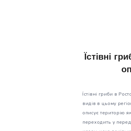
Їстівні гр
оп
Їстівні гриби в Рос
видів в цьому регіо
описує територію як
переходить у передг