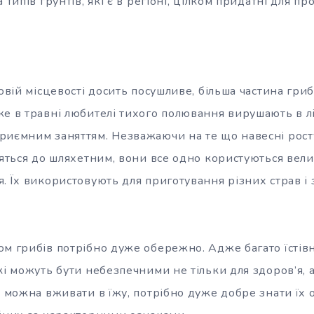
 типів грунтів, які є в регіоні, цілком придатні для пр
овій місцевості досить посушливе, більша частина грибі
же в травні любителі тихого полювання вирушають в л
риємним заняттям. Незважаючи на те що навесні рост
сяться до шляхетним, вони все одно користуються вел
. Їх використовують для приготування різних страв і
ом грибів потрібно дуже обережно. Адже багато їстів
кі можуть бути небезпечними не тільки для здоров’я, а
и можна вживати в їжу, потрібно дуже добре знати їх о