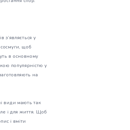
оростання спор.
в з’являється у
ісосмуги, щоб
уть в основному
икою популярністю у
 заготовляють на
ні види мають так
ле і для життя. Щоб
пис і вміти