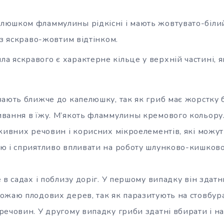
елюшком фламмулины рідкісні і мають жовтувато-білий 
 з яскраво-жовтим відтінком.
ла яскравого є характерне кільце у верхній частині, я
ають ближче до капелюшку, так як гриб має жорстку б
вання в їжу. М’якоть фламмулины кремового кольору. 
оживних речовин і корисних мікроелементів, які можу
ю і сприятливо впливати на роботу шлунково-кишково
 в садах і поблизу доріг. У першому випадку він здат
ожаю плодових дерев, так як паразитують на стовбур
речовин. У другому випадку гриби здатні вбирати і н