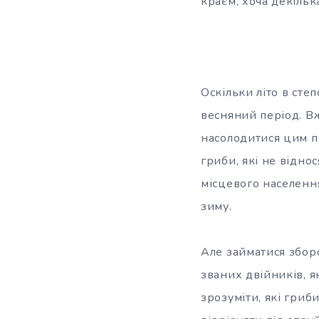
краєм, хоча декілька
Оскільки літо в степ
весняний період. В
насолодитися цим п
гриби, які не відно
місцевого населення
зиму.
Але займатися збор
званих двійників, я
зрозуміти, які гриб