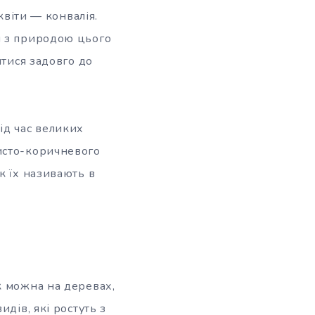
квіти — конвалія.
й з природою цього
ятися задовго до
ід час великих
исто-коричневого
к їх називають в
к можна на деревах,
дів, які ростуть з