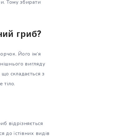
ми. Тому збирати
ний гриб?
рчок. Його ім’я
внішнього вигляду
що складається з
 тіло.
риб відрізняється
я до їстівних видів