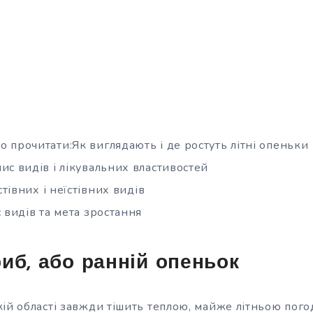
 прочитати:Як виглядають і де ростуть літні опеньки
ис видів і лікувальних властивостей
стівних і неїстівних видів
 видів та мета зростання
иб, або ранній опеньок
ій області завжди тішить теплою, майже літньою пого