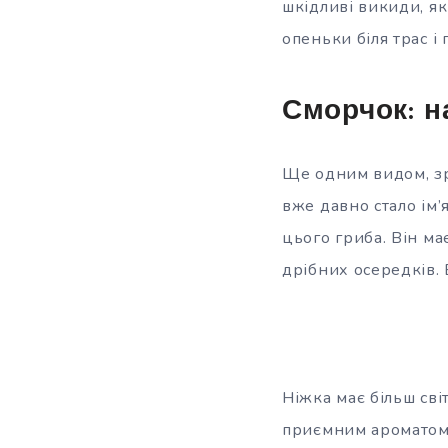
шкідливі викиди, як
опеньки біля трас 
Сморчок: н
Ще одним видом, зр
вже давно стало ім
цього гриба. Він м
дрібних осередків. 
Ніжка має більш сві
приємним ароматом і