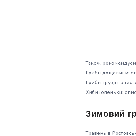
Також рекомендуємо
Гриби дощовики: оп
Гриби грузді: опис ї
Хибні опеньки: опис
Зимовий гр
Травень в Ростовськ