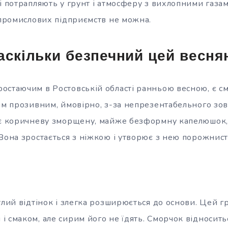
і потрапляють у грунт і атмосферу з вихлопними газа
і промислових підприємств не можна.
аскільки безпечний цей весня
остаючим в Ростовській області ранньою весною, є смо
’ям прозивним, ймовірно, з-за непрезентабельного зо
ає коричневу зморщену, майже безформну капелюшок, 
Вона зростається з ніжкою і утворює з нею порожнисте
тлий відтінок і злегка розширюється до основи. Цей г
 смаком, але сирим його не їдять. Сморчок відноситьс