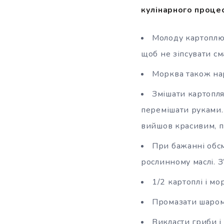
кулінарного процес
Молоду картоплю 
щоб не зіпсувати см
Морква також нар
Змішати картопля
перемішати руками.
вийшов красивим, п
При бажанні обсм
рослинному маслі. З
1/2 картоплі і м
Промазати шаром
Викласти гриби і