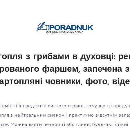
топля з грибами в духовці: ре
ованого фаршем, запечена з
артопляні човники, фото, від
відмінні інгредієнти ситного страви, тому що ці прод
опля з нейтральним смаком і практично відсутнім зап
ясо». Можна взяти печериці або гливи, будь-які їстівн