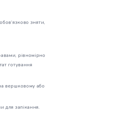
обов’язково зняти,
равами, рівномірно
тат готування
 на вершковому або
и для запікання.