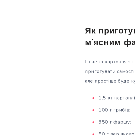
Як приготу
м’ясним ф
Печена картопля з 
приготувати самості
але простіше буде 
1,5 кг картоплі
100 г грибів;
350 г фаршу;
50 г вершковог