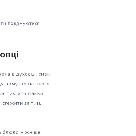
укти поєднуються
овці
ена в духовці, смак
ду, тому що на нього
ля тих, хто тільки
о стежити за тим,
ь блюдо ніжніше,