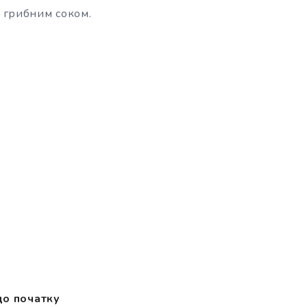
м грибним соком.
до початку