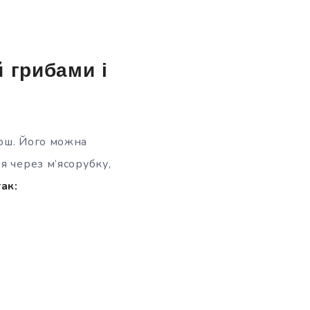
 грибами і
арш. Його можна
я через м’ясорубку,
ак: