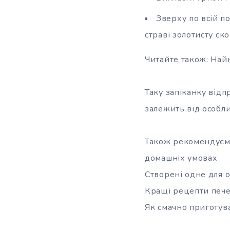
Зверху по всій п
страві золотисту ск
Читайте також: Най
Таку запіканку відп
залежить від особли
Також рекомендуємо
домашніх умовах
Створені одне для 
Кращі рецепти пече
Як смачно приготува