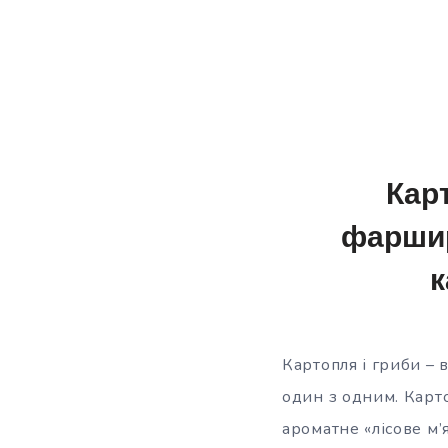
Кар
фаршир
к
Картопля і гриби – 
один з одним. Карт
ароматне «лісове м’