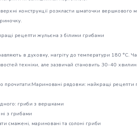
оверхні конструкції розкласти шматочки вершкового м
ориночку.
кращі рецепти жульєна з білими грибами
равляють в духовку, нагріту до температури 180 °C. Ч
востей техніки, але зазвичай становить 30-40 хвилин
 прочитати:Мариновані рядовки: найкращі рецепти 
одного: гриби з вершками
ні з грибами
ти смажені, мариновані та солоні гриби