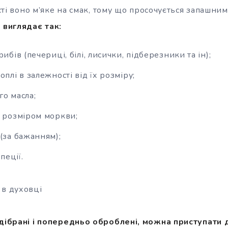
ності воно м’яке на смак, тому що просочується запашни
 виглядає так:
рибів (печериці, білі, лисички, підберезники та ін);
оплі в залежності від їх розміру;
го масла;
а розміром моркви;
(за бажанням);
спеції.
 в духовці
ідібрані і попередньо оброблені, можна приступати 