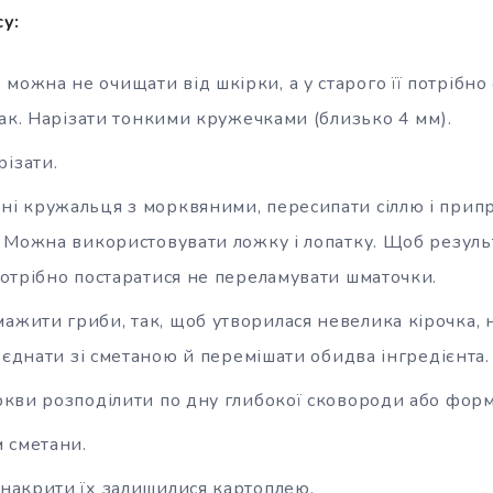
у:
можна не очищати від шкірки, а у старого її потрібно 
ак. Нарізати тонкими кружечками (близько 4 мм).
ізати.
ні кружальця з морквяними, пересипати сіллю і прип
 Можна використовувати ложку і лопатку. Щоб резуль
отрібно постаратися не переламувати шматочки.
ажити гриби, так, щоб утворилася невелика кірочка,
’єднати зі сметаною й перемішати обидва інгредієнта.
оркви розподілити по дну глибокої сковороди або форм
 сметани.
 накрити їх залишилися картоплею.