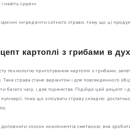
 і навіть сушені.
відмінні інгредієнти ситного страви, тому що ці прод
цепт картоплі з грибами в дух
ту технологію приготування картоплі з грибами, запеч
 Така страва стане варіантом і для повсякденного обі
и багато часу, і для торжества. Підійде цей рецепт і д
 кулінарії, тому що зіпсувати страву складно: достатнь
ло.
доповнити список компонентів сметаною, яка зробит