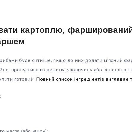
вати картоплю, фарширований
аршем
грибами буде ситніше, якщо до них додати м’ясний ф
йно, пропустивши свинину, яловичину або їх поєднанн
купити готовий.
Повний список інгредієнтів виглядає т
;
о масла (або жиру);