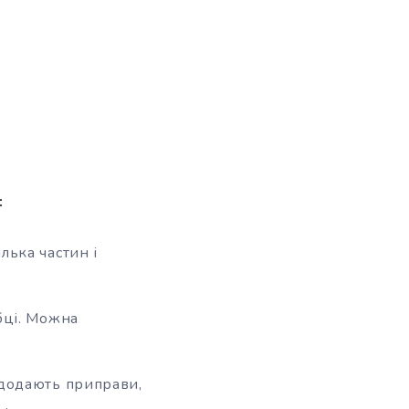
:
лька частин і
бці. Можна
 додають приправи,