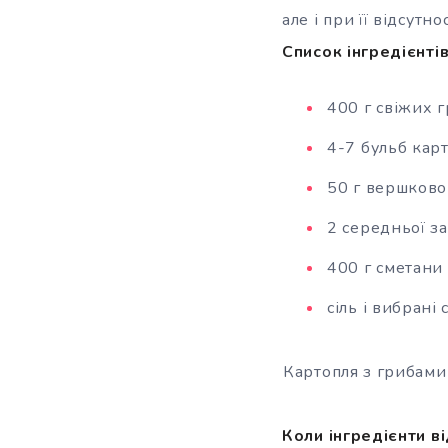
але і при її відсут
Список інгредієнтів
400 г свіжих г
4-7 бульб карт
50 г вершково
2 середньої з
400 г сметани 
сіль і вибрані 
Картопля з грибами
Коли інгредієнти в