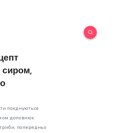
цепт
 сиром,
ео
укти поєднуються
ахом доповнює
і гриби, попередньо