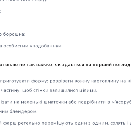
;
;
го борошна;
– за особистим уподобанням.
топлю не так важко, як здається на перший погляд
приготувати форму: розрізати кожну картоплину на кі
 частину, щоб стінки залишилися цілими.
ізати на маленькі шматочки або подрібнити в м’ясору
ним блендером.
й фарш ретельно перемішують один з одним, солять і