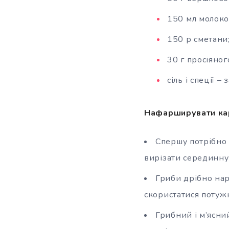
150 мл молоко
150 р сметани
30 г просіяно
сіль і спеції 
Нафарширувати кар
Спершу потрібно 
вирізати серединну
Гриби дрібно нар
скористатися потуж
Грибний і м’ясни