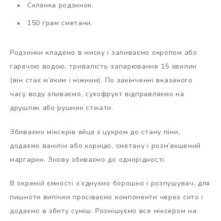
Склянка родзинок.
150 грам сметани.
Родзинки кладемо в миску і заливаємо окропом або
гарячою водою, тривалість запарювання 15 хвилин
(він стає м’яким і ніжним). По закінченні вказаного
часу воду зливаємо, сухофрукт відправляємо на
друшляк або рушник стікати.
Збиваємо міксерів яйця з цукром до стану піни,
додаємо ванілін або корицю, сметану і розм’якшений
маргарин. Знову збиваємо до однорідності.
В окремій ємності з’єднуємо борошно і розпушувач, для
пишноти випічки просіваємо компоненти через сито і
додаємо в збиту суміш. Розмішуємо все міксером на