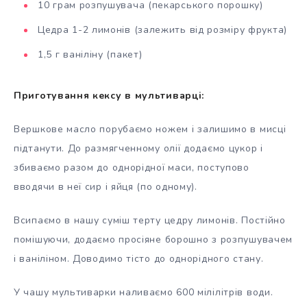
10 грам розпушувача (пекарського порошку)
Цедра 1-2 лимонів (залежить від розміру фрукта)
1,5 г ваніліну (пакет)
Приготування кексу в мультиварці:
Вершкове масло порубаємо ножем і залишимо в мисці
підтанути. До размягченному олії додаємо цукор і
збиваємо разом до однорідної маси, поступово
вводячи в неї сир і яйця (по одному).
Всипаємо в нашу суміш терту цедру лимонів. Постійно
помішуючи, додаємо просіяне борошно з розпушувачем
і ваніліном. Доводимо тісто до однорідного стану.
У чашу мультиварки наливаємо 600 мілілітрів води.