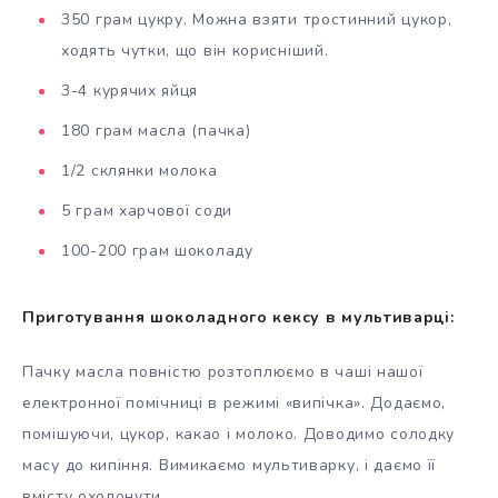
350 грам цукру. Можна взяти тростинний цукор,
ходять чутки, що він корисніший.
3-4 курячих яйця
180 грам масла (пачка)
1/2 склянки молока
5 грам харчової соди
100-200 грам шоколаду
Приготування шоколадного кексу в мультиварці:
Пачку масла повністю розтоплюємо в чаші нашої
електронної помічниці в режимі «випічка». Додаємо,
помішуючи, цукор, какао і молоко. Доводимо солодку
масу до кипіння. Вимикаємо мультиварку, і даємо її
вмісту охолонути.