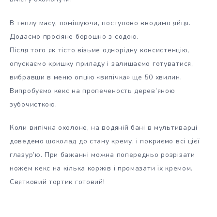
В теплу масу, помішуючи, поступово вводимо яйця.
Додаємо просіяне борошно з содою.
Після того як тісто візьме однорідну консистенцію,
опускаємо кришку приладу і залишаємо готуватися,
вибравши в меню опцію «випічка» ще 50 хвилин.
Випробуємо кекс на пропеченость дерев’яною
зубочисткою.
Коли випічка охолоне, на водяній бані в мультиварці
доведемо шоколад до стану крему, і покриємо всі цієї
глазур’ю. При бажанні можна попередньо розрізати
ножем кекс на кілька коржів і промазати їх кремом.
Святковий тортик готовий!