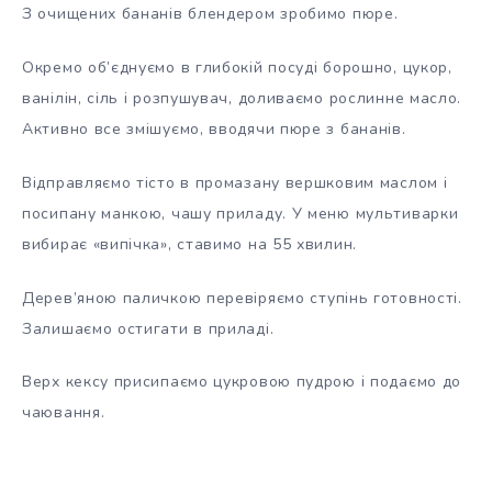
З очищених бананів блендером зробимо пюре.
Окремо об’єднуємо в глибокій посуді борошно, цукор,
ванілін, сіль і розпушувач, доливаємо рослинне масло.
Активно все змішуємо, вводячи пюре з бананів.
Відправляємо тісто в промазану вершковим маслом і
посипану манкою, чашу приладу. У меню мультиварки
вибирає «випічка», ставимо на 55 хвилин.
Дерев’яною паличкою перевіряємо ступінь готовності.
Залишаємо остигати в приладі.
Верх кексу присипаємо цукровою пудрою і подаємо до
чаювання.