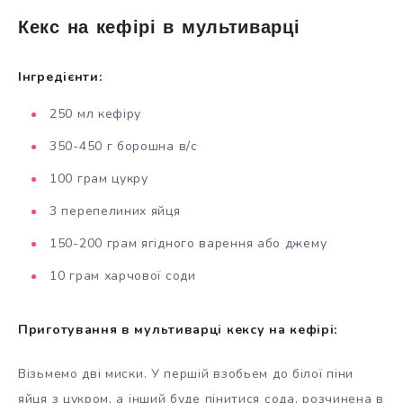
Кекс на кефірі в мультиварці
Інгредієнти:
250 мл кефіру
350-450 г борошна в/с
100 грам цукру
3 перепелиних яйця
150-200 грам ягідного варення або джему
10 грам харчової соди
Приготування в мультиварці кексу на кефірі:
Візьмемо дві миски. У першій взобьем до білої піни
яйця з цукром, а інший буде пінитися сода, розчинена в