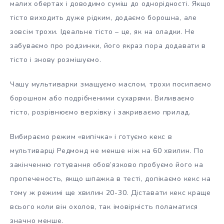
малих обертах і доводимо суміш до однорідності. Якщо
тісто виходить дуже рідким, додаємо борошна, але
зовсім трохи. Ідеальне тісто – це, як на оладки. Не
забуваємо про родзинки, його якраз пора додавати в
тісто і знову розмішуємо.
Чашу мультиварки змащуємо маслом, трохи посипаємо
борошном або подрібненими сухарями. Виливаємо
тісто, розрівнюємо верхівку і закриваємо прилад.
Вибираємо режим «випічка» і готуємо кекс в
мультиварці Редмонд не менше ніж на 60 хвилин. По
закінченню готування обов’язково пробуємо його на
пропеченость, якщо шпажка в тесті, допікаємо кекс на
тому ж режимі ще хвилин 20-30. Діставати кекс краще
всього коли він охолов, так імовірність поламатися
значно менше.