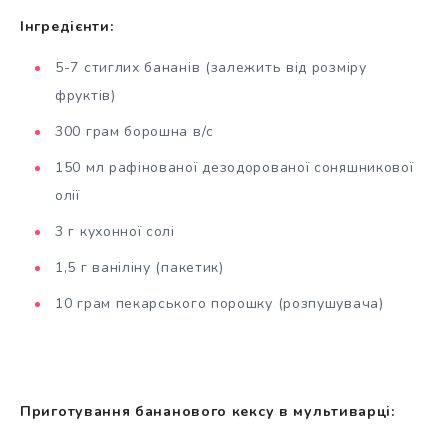
Інгредієнти:
5-7 стиглих бананів (залежить від розміру
фруктів)
300 грам борошна в/с
150 мл рафінованої дезодорованої соняшникової
олії
3 г кухонної солі
1,5 г ваніліну (пакетик)
10 грам пекарського порошку (розпушувача)
Приготування бананового кексу в мультиварці: