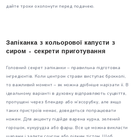
дайте трохи охолонути перед подачею.
Запіканка з кольорової капусти з
сиром – секрети приготування
Головний секрет запіканки – правильна підготовка
інгредієнтів. Коли центром страви виступає брокколі,
то важливий момент – як можна дрібніше нарізати її. В
ідеальному варіанті в духовку відправляють суцвіття,
пропущені через блендер або м’ясорубку, але якщо
таких пристроїв немає, доведеться попрацювати
ножем. Для акценту підійде варена курка, зелений
горошок, кукурудза або фарш. Все це можна викласти
шарами і залити соусом або рідким тістом. Щоб