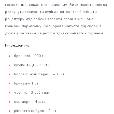
господинь вважається ідеальним. Ви ж можете злегка
розсунути горизонти кулінарної фантазії, змінити
рецептуру «під себе» і запекти овочі з кількома
грамами пармезану. Кольорова капуста під сиром в
духовці за таким рецептом здивує завзятих гурманів.
Інгредієнти:
брокколі – 900 г;
курячі яйця – 2 шт.;
болгарський перець – 1 шт.;
бринза – 1 ст.;
часник – 3 зубчики;
помідори – 4 шт.;
ріпчаста цибуля – 2 шт.