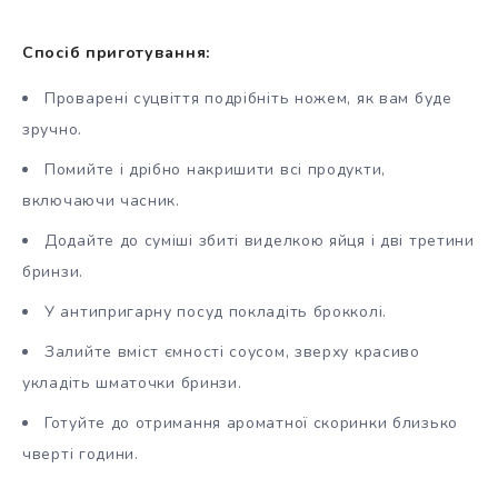
Спосіб приготування:
Проварені суцвіття подрібніть ножем, як вам буде
зручно.
Помийте і дрібно накришити всі продукти,
включаючи часник.
Додайте до суміші збиті виделкою яйця і дві третини
бринзи.
У антипригарну посуд покладіть брокколі.
Залийте вміст ємності соусом, зверху красиво
укладіть шматочки бринзи.
Готуйте до отримання ароматної скоринки близько
чверті години.