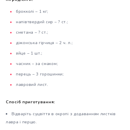
брокколі – 1 кг;
напівтвердий сир – ? ст.;
сметана – ? ст.;
діжонська гірчиця – 2 ч. л.;
яйце – 1 шт.;
часник – за смаком;
перець – 3 горошинки;
лавровий лист.
Спосіб приготування:
Відваріть суцвіття в окропі з додаванням листків
лавра і перцю.