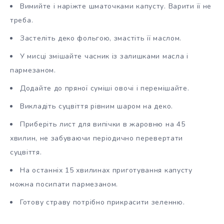
Вимийте і наріжте шматочками капусту. Варити її не
треба.
Застеліть деко фольгою, змастіть її маслом.
У мисці змішайте часник із залишками масла і
пармезаном.
Додайте до пряної суміші овочі і перемішайте.
Викладіть суцвіття рівним шаром на деко.
Приберіть лист для випічки в жаровню на 45
хвилин, не забуваючи періодично перевертати
суцвіття.
На останніх 15 хвилинах приготування капусту
можна посипати пармезаном.
Готову страву потрібно прикрасити зеленню.