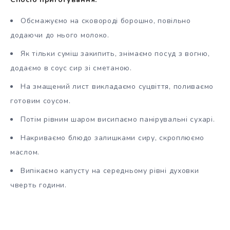
Обсмажуємо на сковороді борошно, повільно
додаючи до нього молоко.
Як тільки суміш закипить, знімаємо посуд з вогню,
додаємо в соус сир зі сметаною.
На змащений лист викладаємо суцвіття, поливаємо
готовим соусом.
Потім рівним шаром висипаємо панірувальні сухарі.
Накриваємо блюдо залишками сиру, скроплюємо
маслом.
Випікаємо капусту на середньому рівні духовки
чверть години.