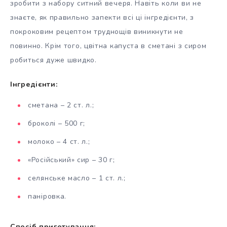
зробити з набору ситний вечеря. Навіть коли ви не
знаєте, як правильно запекти всі ці інгредієнти, з
покроковим рецептом труднощів виникнути не
повинно. Крім того, цвітна капуста в сметані з сиром
робиться дуже швидко.
Інгредієнти:
сметана – 2 ст. л.;
броколі – 500 г;
молоко – 4 ст. л.;
«Російський» сир – 30 г;
селянське масло – 1 ст. л.;
паніровка.
Спосіб приготування: