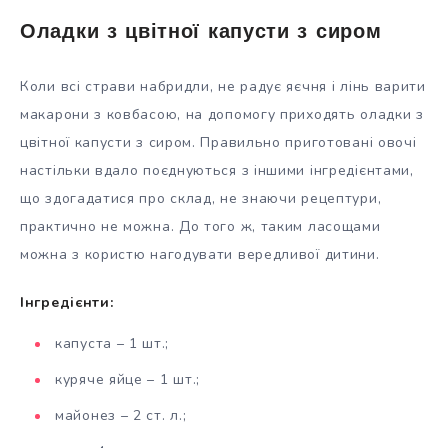
Оладки з цвітної капусти з сиром
Коли всі страви набридли, не радує яєчня і лінь варити
макарони з ковбасою, на допомогу приходять оладки з
цвітної капусти з сиром. Правильно приготовані овочі
настільки вдало поєднуються з іншими інгредієнтами,
що здогадатися про склад, не знаючи рецептури,
практично не можна. До того ж, таким ласощами
можна з користю нагодувати вередливої дитини.
Інгредієнти:
капуста – 1 шт.;
куряче яйце – 1 шт.;
майонез – 2 ст. л.;