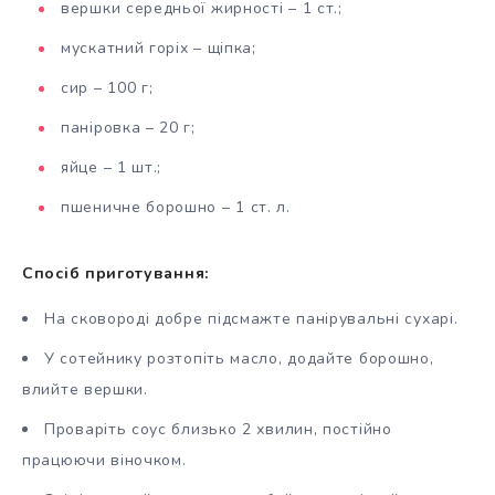
вершки середньої жирності – 1 ст.;
мускатний горіх – щіпка;
сир – 100 г;
паніровка – 20 г;
яйце – 1 шт.;
пшеничне борошно – 1 ст. л.
Спосіб приготування:
На сковороді добре підсмажте панірувальні сухарі.
У сотейнику розтопіть масло, додайте борошно,
влийте вершки.
Проваріть соус близько 2 хвилин, постійно
працюючи віночком.