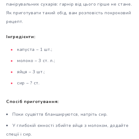
панірувальних сухарів: гарнір від цього гірше не стане.
Як приготувати такий обід, вам розповість покроковий
рецепт.
Інгредієнти:
капуста – 1 шт.;
молоко – 3 ст. л.;
яйця – 3 шт.;
сир – ? ст.
Спосіб приготування:
Поки суцвіття бланшируются, натріть сир.
У глибокій ємності збийте яйця з молоком, додайте
спеції і сир.