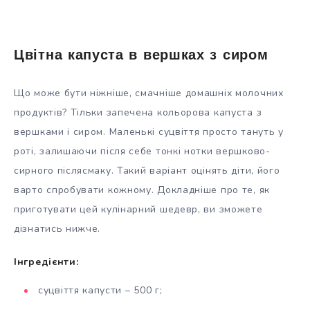
Цвітна капуста в вершках з сиром
Що може бути ніжніше, смачніше домашніх молочних
продуктів? Тільки запечена кольорова капуста з
вершками і сиром. Маленькі суцвіття просто тануть у
роті, залишаючи після себе тонкі нотки вершково-
сирного післясмаку. Такий варіант оцінять діти, його
варто спробувати кожному. Докладніше про те, як
приготувати цей кулінарний шедевр, ви зможете
дізнатись нижче.
Інгредієнти:
суцвіття капусти – 500 г;