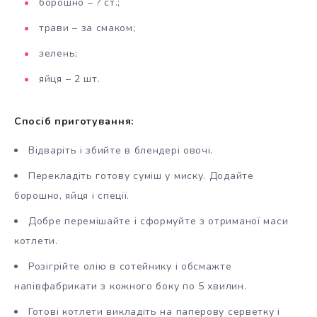
борошно – ? ст.;
трави – за смаком;
зелень;
яйця – 2 шт.
Спосіб приготування:
Відваріть і збийте в блендері овочі.
Перекладіть готову суміш у миску. Додайте
борошно, яйця і спеції.
Добре перемішайте і сформуйте з отриманої маси
котлети.
Розігрійте олію в сотейнику і обсмажте
напівфабрикати з кожного боку по 5 хвилин.
Готові котлети викладіть на паперову серветку і