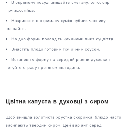
В окремому посуді змішайте сметану, олію, сир,
гірчицю, яйце.
Накришити в отриману суміш зубчик часнику,
змішайте.
На дно форми покладіть качанами вниз суцвіття.
Змастіть плоди готовим гірчичним соусом.
Встановіть форму на середній рівень духовки і
готуйте страву протягом півгодини.
Цвітна капуста в духовці з сиром
Щоб вийшла золотиста хрустка скоринка, блюдо часто
засипають твердим сиром. Цей варіант серед