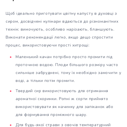
Щоб ідеально приготувати цвітну капусту в духовці з
сиром, досвідчені кулінари вдаються до різноманітних
технік: вимочують, особливо нарізають, бланшують.
Виконати рекомендації легко, якщо дещо спростити
процес, використовуючи прості хитрощі:
Маленький качан потрібно просто промити під
проточною водою. Плоди більшого розміру часто
сильніше забруднені, тому їх необхідно замочити у
воді, а тільки потім промити.
Твердий сир використовують для отримання
ароматної скоринки. Ропні ж сорти прийнято
використовувати як начинку для запіканок або
для формування проміжного шару.
Для будь-якої страви з овочів температурний