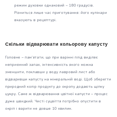
режим духовки однаковий – 180 градусів.
Різниться лише час приготування: його кулінари
вказують в рецептурі.
Скільки відварювати кольорову капусту
Головне – пам’ятати, що при варінні плід виділяє
неприємний запах, інтенсивність якого можна
зменшити, поклавши у воду лавровий лист або
відваривши капусту на мінеральній воді. Щоб зберегти
природний колір продукту до окропу додають щіпку
цукру. Саме ж відварювання цвітної капусти – процес
дуже швидкий. Чисті суцвіття потрібно опустити в
окріп і варити не довше 10 хвилин.