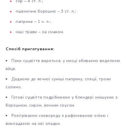
сир – 4 ст. л.;
пшеничне борошно – 3 ст. л.;
паприка – 1 ч. л.;
інші трави – за смаком.
Спосіб приготування:
Поки суцвіття вариться, у мисці збиваємо виделкою
яйця.
Додаємо до яєчної суміші паприку, спеції, трохи
солимо.
Готові суцвіття подрібнюємо у блендері змішуємо з
борошном, сиром, яєчним соусом.
Розігріваємо сковороду з рафінованою олією і
викладаємо на неї оладки.