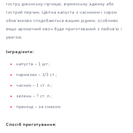
гостру діжонську гірчицю, вірменську аджику або
гострий перчик. Цвітна капуста з часником і сиром
обов’язково сподобаються вашим рідним, особливо
якщо ароматний овоч буде приготований з любов’ю і
увагою.
Інгредієнти:
капуста – 1 шт.;
пармезан – 1/3 ст.;
часник – 1 ст. л.;
зелень – ? ст. л.;
прянощі – за смаком.
Спосіб приготування: