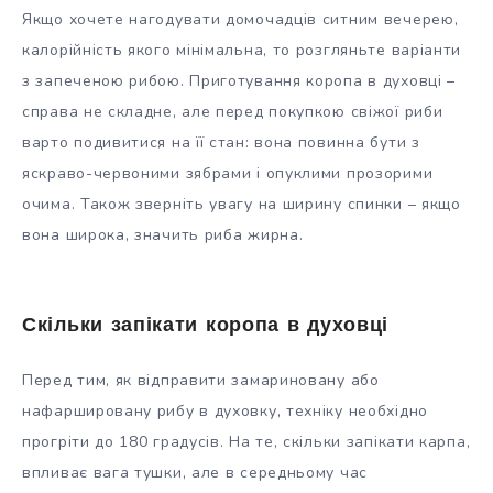
Якщо хочете нагодувати домочадців ситним вечерею,
калорійність якого мінімальна, то розгляньте варіанти
з запеченою рибою. Приготування коропа в духовці –
справа не складне, але перед покупкою свіжої риби
варто подивитися на її стан: вона повинна бути з
яскраво-червоними зябрами і опуклими прозорими
очима. Також зверніть увагу на ширину спинки – якщо
вона широка, значить риба жирна.
Скільки запікати коропа в духовці
Перед тим, як відправити замариновану або
нафаршировану рибу в духовку, техніку необхідно
прогріти до 180 градусів. На те, скільки запікати карпа,
впливає вага тушки, але в середньому час