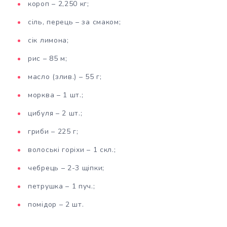
короп – 2,250 кг;
сіль, перець – за смаком;
сік лимона;
рис – 85 м;
масло (злив.) – 55 г;
морква – 1 шт.;
цибуля – 2 шт.;
гриби – 225 г;
волоські горіхи – 1 скл.;
чебрець – 2-3 щіпки;
петрушка – 1 пуч.;
помідор – 2 шт.