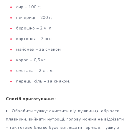
сир – 100 г;
печериці – 200 г;
борошно – 2 ч. л.;
картопля – 7 шт.;
майонез – за смаком;
короп – 0,5 кг;
сметана – 2 ст. л.;
перець, сіль – за смаком.
Спосіб приготування:
Обробити тушку: очистити від лушпиння, обрізати
плавники, вийняти нутрощі, голову можна не відрізати
– так готове блюдо буде виглядати гарніше. Тушку з