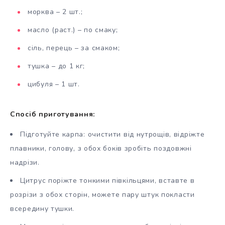
морква – 2 шт.;
масло (раст.) – по смаку;
сіль, перець – за смаком;
тушка – до 1 кг;
цибуля – 1 шт.
Спосіб приготування:
Підготуйте карпа: очистити від нутрощів, відріжте
плавники, голову, з обох боків зробіть поздовжні
надрізи.
Цитрус поріжте тонкими півкільцями, вставте в
розрізи з обох сторін, можете пару штук покласти
всередину тушки.