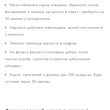
Рясно обмазати карпа спеціями, збризнути соком,
вичавленим з лимона, загорнути в пакет і прибрати на
30 хвилин у холодильник.
Нарізати цибулини півкільцями, аналогічно вчинити
з лимоном.
Лимонні півкільця закласти в надрізи.
На фольгу викласти половину цибулі, потім
покласти рибу і присипати рештою цибульними
кільцями.
Короп, запечений у духовці при 200 градусах, буде
готовий через 50 хвилин.