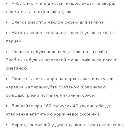
Рибу очистити від луски, кишок, видаліть зябра,
промити під проточною водою.
Злегка змастіть маслом форму для випічки.
Натріть карпа зсередини і зовні сумішшю солі з
перцем.
Поріжте цибулю кільцями, а кріп нашаткуйте.
Зробіть цибульно-кроповий фарш, змішайте його зі
сметаною.
Помістіть лист лавра на верхню частину тушки,
черевце нафаршируйте сметаною з овочевою
сумішшю, рясно полийте лимонним соком.
Випікайте при 180 градусах 40 хвилин або до
утворення апетитною коричневої скоринки.
Короп, запечений у духовці, подається із смаженою