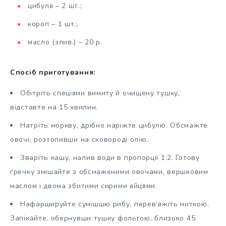
цибуля – 2 шт.;
короп – 1 шт.;
масло (злив.) – 20 р.
Спосіб приготування:
Обітріть спеціями вимиту й очищену тушку,
відставте на 15 хвилин.
Натріть моркву, дрібно наріжте цибулю. Обсмажте
овочі, розтопивши на сковороді олію.
Зваріть кашу, налив води в пропорції 1:2. Готову
гречку змішайте з обсмаженими овочами, вершковим
маслом і двома збитими сирими яйцями.
Нафаршируйте сумішшю рибу, перев’яжіть ниткою.
Запікайте, обернувши тушку фольгою, близько 45