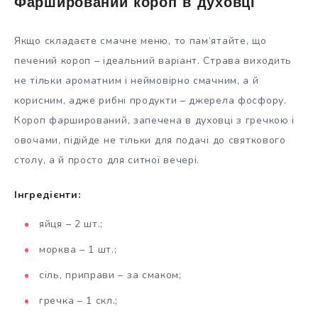
Фарширований короп в духовці
Якщо складаєте смачне меню, то пам’ятайте, що
печений короп – ідеальний варіант. Страва виходить
не тільки ароматним і неймовірно смачним, а й
корисним, адже рибні продукти – джерела фосфору.
Короп фарширований, запечена в духовці з гречкою і
овочами, підійде не тільки для подачі до святкового
столу, а й просто для ситної вечері.
Інгредієнти:
яйця – 2 шт.;
морква – 1 шт.;
сіль, приправи – за смаком;
гречка – 1 скл.;