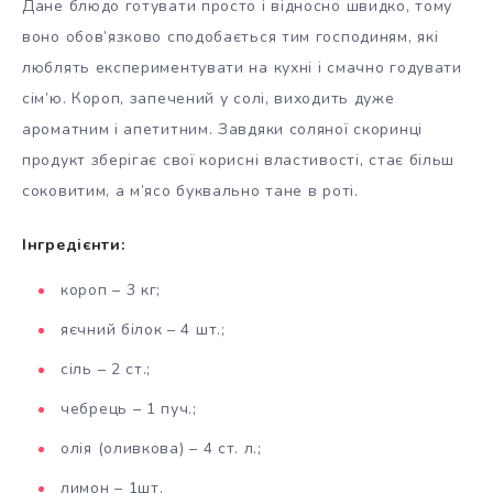
Дане блюдо готувати просто і відносно швидко, тому
воно обов’язково сподобається тим господиням, які
люблять експериментувати на кухні і смачно годувати
сім’ю. Короп, запечений у солі, виходить дуже
ароматним і апетитним. Завдяки соляної скоринці
продукт зберігає свої корисні властивості, стає більш
соковитим, а м’ясо буквально тане в роті.
Інгредієнти:
короп – 3 кг;
яєчний білок – 4 шт.;
сіль – 2 ст.;
чебрець – 1 пуч.;
олія (оливкова) – 4 ст. л.;
лимон – 1шт.