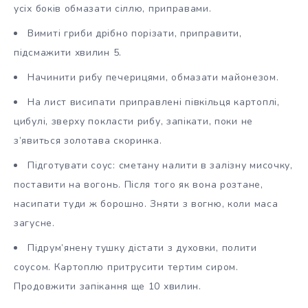
усіх боків обмазати сіллю, приправами.
Вимиті гриби дрібно порізати, приправити,
підсмажити хвилин 5.
Начинити рибу печерицями, обмазати майонезом.
На лист висипати приправлені півкільця картоплі,
цибулі, зверху покласти рибу, запікати, поки не
з’явиться золотава скоринка.
Підготувати соус: сметану налити в залізну мисочку,
поставити на вогонь. Після того як вона розтане,
насипати туди ж борошно. Зняти з вогню, коли маса
загусне.
Підрум’янену тушку дістати з духовки, полити
соусом. Картоплю притрусити тертим сиром.
Продовжити запікання ще 10 хвилин.