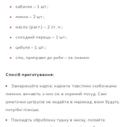
кабачок – 1 шт.;
лимон – 2 шт.;
масло (раст.) – 2 ст. л.;
солодкий перець – 1 шт.;
цибуля – 1 шт.;
сіль, приправи до риби – за смаком.
Спосіб приготування:
Замаринуйте карпа: наріжте товстими скибочками
лимони, вичавіть з них сік в окремий посуд. Самі
шматочки цитрусів не кидайте в маринад, вони будуть
потрібні пізніше.
Покладіть оброблену тушку в миску, полийте