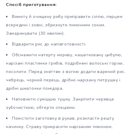
Спосіб приготування:
Вимиту й очищену рибу приправити сіллю, перцем
всередині і зовні, збризнути лимонним соком.
Замаринувати (30 хвилин).
Відварити рис до напівготовності.
Обсмажити натерту моркву, нашатковану цибулю,
нарізані пластинки грибів, подрібнені волоські горіхи,
посолити. Перед зняттям з вогню додати варений рис,
чебрець, чорний перець, дрібно нарізану петрушку і
дрібні шматочки помідора.
Наповнити сумішшю тушку. Закріпити черевце
зубочисткою, обтерти спеціями.
Помістити заготовку в рукав, розкласти решту
начинку. Страву прикрасити нарізаним лимоном,