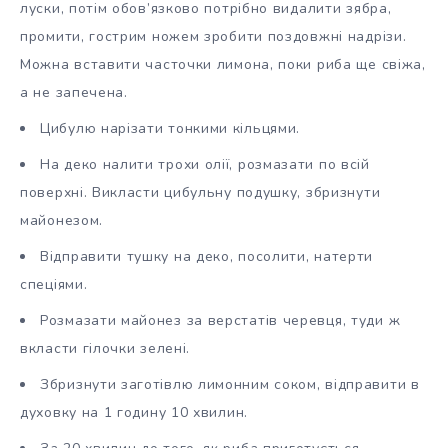
луски, потім обов’язково потрібно видалити зябра,
промити, гострим ножем зробити поздовжні надрізи.
Можна вставити часточки лимона, поки риба ще свіжа,
а не запечена.
Цибулю нарізати тонкими кільцями.
На деко налити трохи олії, розмазати по всій
поверхні. Викласти цибульну подушку, збризнути
майонезом.
Відправити тушку на деко, посолити, натерти
спеціями.
Розмазати майонез за верстатів черевця, туди ж
вкласти гілочки зелені.
Збризнути заготівлю лимонним соком, відправити в
духовку на 1 годину 10 хвилин.