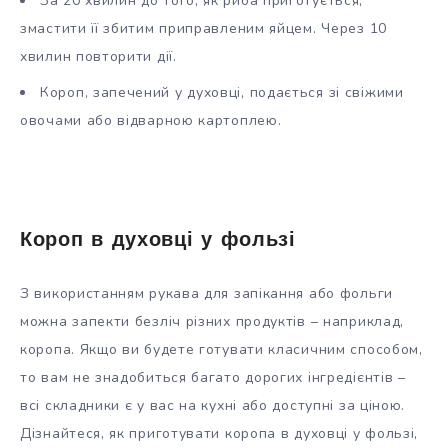
За 20 хвилин до того, як риба приготується,
змастити її збитим приправленим яйцем. Через 10
хвилин повторити дії.
Короп, запечений у духовці, подається зі свіжими
овочами або відварною картоплею.
Короп в духовці у фользі
З використанням рукава для запікання або фольги
можна запекти безліч різних продуктів – наприклад,
коропа. Якщо ви будете готувати класичним способом,
то вам не знадобиться багато дорогих інгредієнтів –
всі складники є у вас на кухні або доступні за ціною.
Дізнайтеся, як приготувати коропа в духовці у фользі,