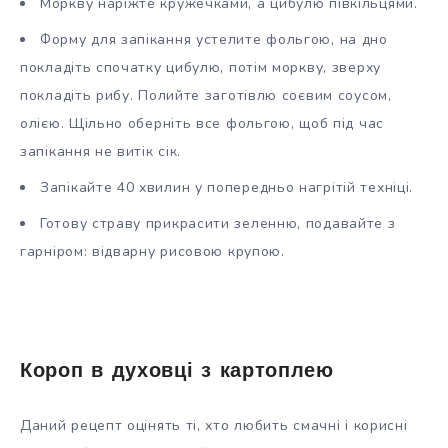
Моркву наріжте кружечками, а цибулю півкільцями.
Форму для запікання устелите фольгою, на дно
покладіть спочатку цибулю, потім моркву, зверху
покладіть рибу. Полийте заготівлю соєвим соусом,
олією. Щільно оберніть все фольгою, щоб під час
запікання не витік сік.
Запікайте 40 хвилин у попередньо нагрітій техніці.
Готову страву прикрасити зеленню, подавайте з
гарніром: відварну рисовою крупою.
Короп в духовці з картоплею
Даний рецепт оцінять ті, хто любить смачні і корисні