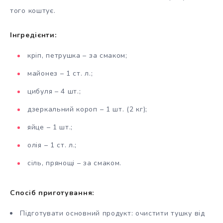
того коштує.
Інгредієнти:
кріп, петрушка – за смаком;
майонез – 1 ст. л.;
цибуля – 4 шт.;
дзеркальний короп – 1 шт. (2 кг);
яйце – 1 шт.;
олія – 1 ст. л.;
сіль, прянощі – за смаком.
Спосіб приготування:
Підготувати основний продукт: очистити тушку від