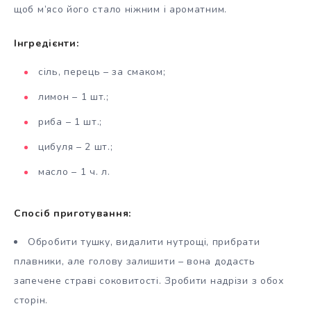
щоб м’ясо його стало ніжним і ароматним.
Інгредієнти:
сіль, перець – за смаком;
лимон – 1 шт.;
риба – 1 шт.;
цибуля – 2 шт.;
масло – 1 ч. л.
Спосіб приготування:
Обробити тушку, видалити нутрощі, прибрати
плавники, але голову залишити – вона додасть
запечене страві соковитості. Зробити надрізи з обох
сторін.