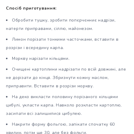
Спосіб приготування:
Обробити тушку, зробити попєрчєнниє надрізи,
натерти приправами, сіллю, майонезом.
Лимон порізати тонкими часточками, вставити в
розрізи і всередину карпа.
Моркву нарізати кільцями.
Очищені картоплини надрізати по всій довжині, але
не дорізати до кінця. Збризнути кожну маслом,
приправити. Вставити в розрізи моркву.
На деко викласти половину порізаного кільцями
цибулі, укласти карпа. Навколо розкласти картоплю,
засипати всі залишилися цибулею.
Накрити форму фольгою, запікати спочатку 60
хвилин, потім ще 30, але без фольги.