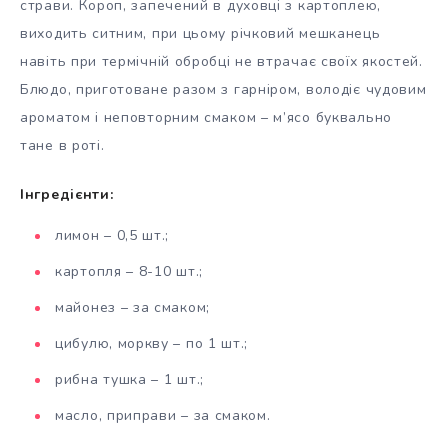
страви. Короп, запечений в духовці з картоплею,
виходить ситним, при цьому річковий мешканець
навіть при термічній обробці не втрачає своїх якостей.
Блюдо, приготоване разом з гарніром, володіє чудовим
ароматом і неповторним смаком – м’ясо буквально
тане в роті.
Інгредієнти:
лимон – 0,5 шт.;
картопля – 8-10 шт.;
майонез – за смаком;
цибулю, моркву – по 1 шт.;
рибна тушка – 1 шт.;
масло, приправи – за смаком.