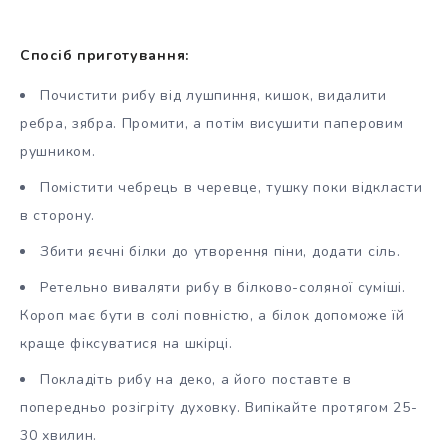
Спосіб приготування:
Почистити рибу від лушпиння, кишок, видалити
ребра, зябра. Промити, а потім висушити паперовим
рушником.
Помістити чебрець в черевце, тушку поки відкласти
в сторону.
Збити яєчні білки до утворення піни, додати сіль.
Ретельно виваляти рибу в білково-соляної суміші.
Короп має бути в солі повністю, а білок допоможе їй
краще фіксуватися на шкірці.
Покладіть рибу на деко, а його поставте в
попередньо розігріту духовку. Випікайте протягом 25-
30 хвилин.